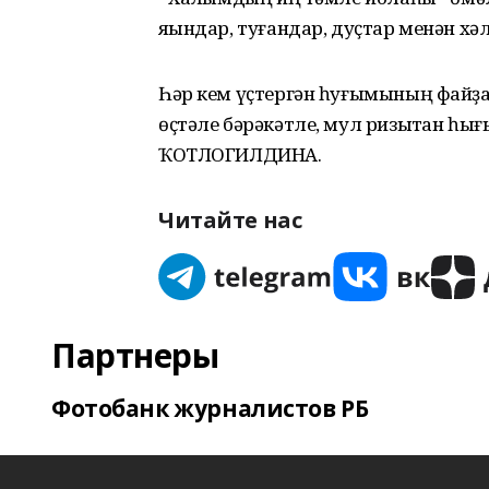
яҡындар, туғандар, дуҫтар менән хә
Һәр кем үҫтергән һуғымының файҙа
өҫтәле бәрәкәтле, мул ризыҡтан һығ
ҠОТЛОГИЛДИНА.
Читайте нас
Партнеры
Фотобанк журналистов РБ