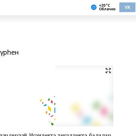
+20 °С
VK
Облачно
күрһен
әр гөрләй. Иҫәнлектә, теүәллектә, балалар,