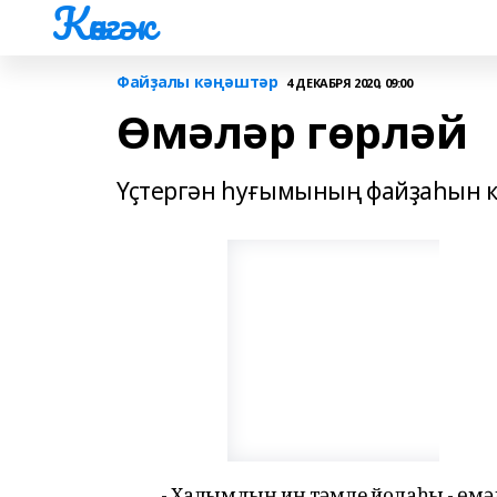
Көнгәк
Файҙалы кәңәштәр
4 ДЕКАБРЯ 2020, 09:00
Өмәләр гөрләй
Үҫтергән һуғымының файҙаһын 
- Халҡымдың иң тәмле йолаһы - өмәл