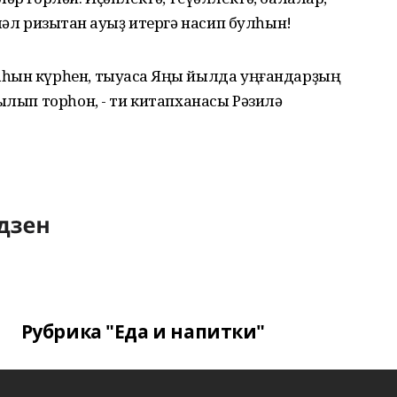
ләл ризыҡтан ауыҙ итергә насип булһын!
һын күрһен, тыуасаҡ Яңы йылда уңғандарҙың
ылып торһон, - ти китапханасы Рәзилә
Рубрика "Еда и напитки"