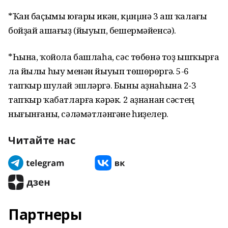
*Ҡан баҫымы юғары икән, кµнµнә 3 аш ҡалағы
бойҙай ашағыҙ (йыуып, бешермәйенсә).
*Һына, ҡойола башлаһа, сәс төбөнә тоҙ ышҡырға
ла йылы һыу менән йыуып төшөрөргә. 5-6
тапҡыр шулай эшләргә. Быны аҙнаһына 2-3
тапҡыр ҡабатларға кәрәк. 2 аҙнанан сәстең
нығынғаны, сәләмәтләнгәне һиҙелер.
Читайте нас
Партнеры