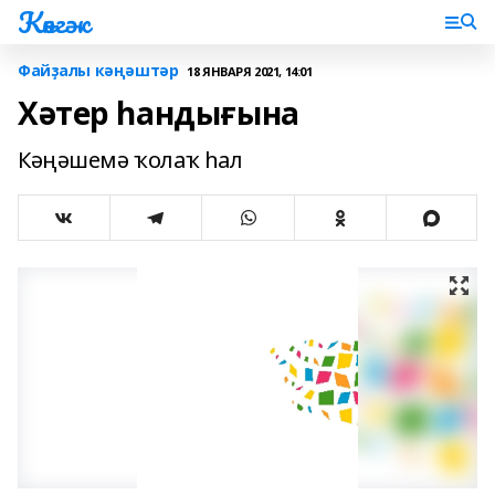
Көнгәк
Файҙалы кәңәштәр
18 ЯНВАРЯ 2021, 14:01
Хәтер һандығына
Кәңәшемә ҡолаҡ һал