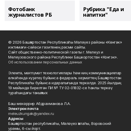
Фотобанк
Рубрика "Еда и
журналистов РБ
напитки"
© 2026 Башҡортостан Республикаһы Мәләүез районы «Көнгәк»
ижтимағи-сәйәси гәзитенең рәсми сайты.
Сайт общественно-политической газеты г. Мелеуз и
Мелеузовского района Республики Башкортостан «Конгэк».
Об использовании персональных данных
Элемтә, мәғлүмәт технологиялары һәм киң коммуникациялар
өлкәһендә күҙәтеү буйынса федераль хеҙмәттең Башҡортостан
Республикаһы буйынса идаралығында теркәлде. 2025 йылдың
19 майында бирелгән ПИ № ТУ 02-01832-се һанлы теркәү
тураһындағы таныҡлыҡ.
Баш мөхәррир Абдрахманова Л.А.
Электрон почта
meleuzkungak@yandex.ru
Адресы
Башҡортостан республикаһы, Мәләүез ҡалаһы, Воровский
урамы, 6-сы йорт.