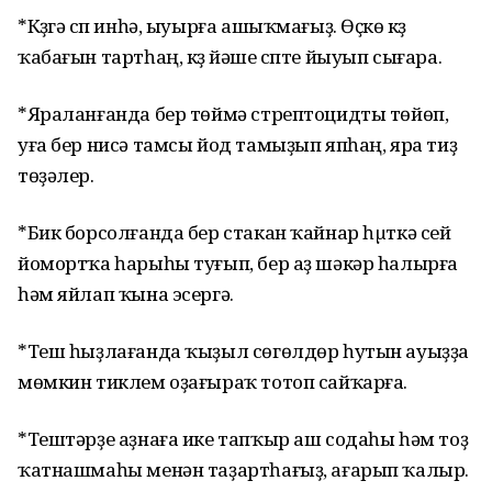
*Күҙгә сүп инһә, ыуырға ашыҡмағыҙ. Өҫкө күҙ
ҡабағын тартһаң, күҙ йәше сүпте йыуып сығара.
*Яраланғанда бер төймә стрептоцидты төйөп,
уға бер нисә тамсы йод тамыҙып япһаң, яра тиҙ
төҙәлер.
*Бик борсолғанда бер стакан ҡайнар һµткә сей
йомортҡа һарыһы туғып, бер аҙ шәкәр һалырға
һәм яйлап ҡына эсергә.
*Теш һыҙлағанда ҡыҙыл сөгөлдөр һутын ауыҙҙа
мөмкин тиклем оҙағыраҡ тотоп сайҡарға.
*Тештәрҙе аҙнаға ике тапҡыр аш содаһы һәм тоҙ
ҡатнашмаһы менән таҙартһағыҙ, ағарып ҡалыр.