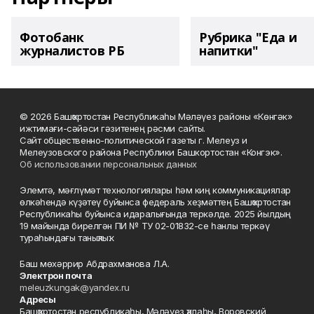
Фотобанк
Рубрика "Еда и
журналистов РБ
напитки"
© 2026 Башҡортостан Республикаһы Мәләүез районы «Көнгәк»
ижтимағи-сәйәси гәзитенең рәсми сайты.
Сайт общественно-политической газеты г. Мелеуз и
Мелеузовского района Республики Башкортостан «Конгэк».
Об использовании персональных данных
Элемтә, мәғлүмәт технологиялары һәм киң коммуникациялар
өлкәһендә күҙәтеү буйынса федераль хеҙмәттең Башҡортостан
Республикаһы буйынса идаралығында теркәлде. 2025 йылдың
19 майында бирелгән ПИ № ТУ 02-01832-се һанлы теркәү
тураһындағы таныҡлыҡ.
Баш мөхәррир Абдрахманова Л.А.
Электрон почта
meleuzkungak@yandex.ru
Адресы
Башҡортостан республикаһы, Мәләүез ҡалаһы, Воровский