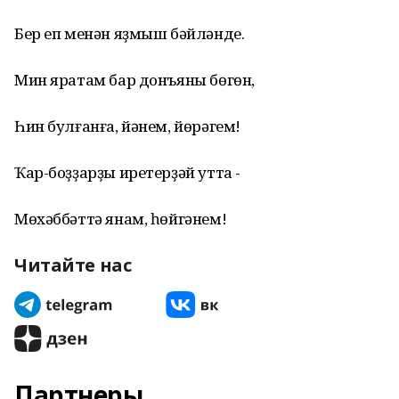
Бер еп менән яҙмыш бәйләнде.
Мин яратам бар донъяны бөгөн,
Һин булғанға, йәнем, йөрәгем!
Ҡар-боҙҙарҙы иретерҙәй утта -
Мөхәббәттә янам, һөйгәнем!
Читайте нас
Партнеры