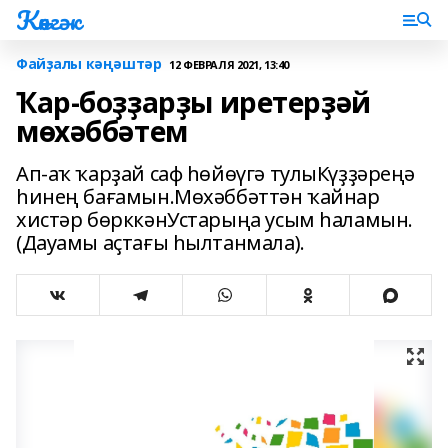
Көнгәк
Файҙалы кәңәштәр
12 ФЕВРАЛЯ 2021, 13:40
Ҡар-боҙҙарҙы иретерҙәй
мөхәббәтем
Ап-аҡ ҡарҙай саф һөйөүгә тулыКүҙҙәреңә
һинең бағамын.Мөхәббәттән ҡайнар
хистәр бөрккәнУстарыңа усым һаламын.
(Дауамы аҫтағы һылтанмала).