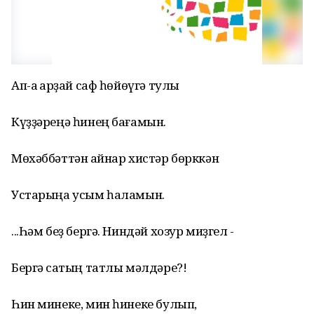
Ап-аҡ ҡарҙай саф һөйөүгә тулы
Күҙҙәреңә һинең бағамын.
Мөхәббәттән ҡайнар хистәр бөрккән
Устарыңа усым һаламын.
...Һәм беҙ бергә. Ниндәй хозур миҙгел -
Бергә саҡтың татлы мәлдәре?!
Һин минеке, мин һинеке булып,