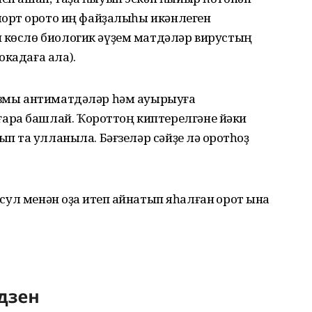
ҡорт ҡорото иң файҙалыһы икәнлеген
н көслө биологик әүҙем матдәләр вирустың
окадаға ала).
низмы антиматдәләр һәм ауырыуға
ара башлай. Ҡороттоң киптерелгәне йәки
п та ҡулланыла. Бәғзеләр сәйҙе лә ҡоротһоҙ
ысул менән оҙаҡ итеп ҡайнатып яһалған ҡорот ҡына