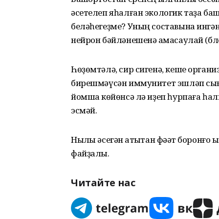
әсетелеп яһалған экологик таҙа баш
беләһегеҙме? Уның составына ингә
нейрон бәйләнешенә ҡамасаулай (бл
Һөҙөмтәлә, сир сигенә, кеше орга
бирешмәүсән иммунитет эшләп сығ
йомшаҡ көйөнсә лә иҙеп һурпаға һалы
эсмәй.
Ныҡлы әсегән ҡатыҡтан фәҡәт боронғо 
файҙалы.
Читайте нас