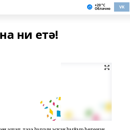
+20 °С
VK
Облачно
а ни етә!
нен ашап, таҙа һыуын эскән һыйыр һөтөнән