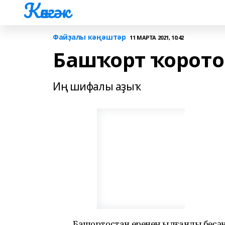
Көнгәк
Файҙалы кәңәштәр
11 МАРТА 2021, 10:42
Башҡорт ҡоротон
Иң шифалы аҙыҡ
Башҡортостан еренең ҡылғанлы бесә