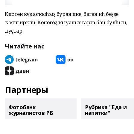
Кисә генә күҙ асҡыһыҙ буран ине, бөгөн иһә беҙҙе
ҡояш иркәләй. Көнөгөҙ ҡыуаныстарға бай булһын,
дуҫтар!
Читайте нас
Партнеры
Фотобанк
Рубрика "Еда и
журналистов РБ
напитки"