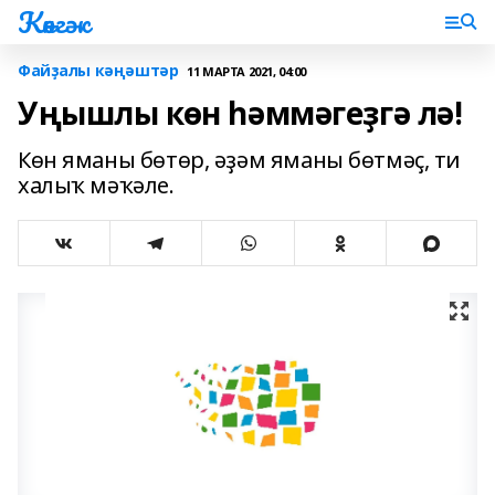
Көнгәк
Файҙалы кәңәштәр
11 МАРТА 2021, 04:00
Уңышлы көн һәммәгеҙгә лә!
Көн яманы бөтөр, әҙәм яманы бөтмәҫ, ти
халыҡ мәҡәле.