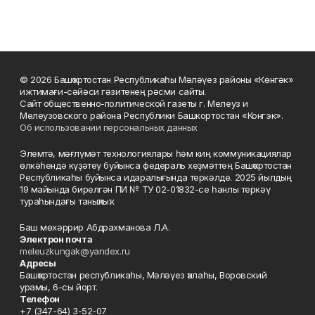
© 2026 Башҡортостан Республикаһы Мәләүез районы «Көнгәк»
ижтимағи-сәйәси гәзитенең рәсми сайты.
Сайт общественно-политической газеты г. Мелеуз и
Мелеузовского района Республики Башкортостан «Конгэк».
Об использовании персональных данных
Элемтә, мәғлүмәт технологиялары һәм киң коммуникациялар
өлкәһендә күҙәтеү буйынса федераль хеҙмәттең Башҡортостан
Республикаһы буйынса идаралығында теркәлде. 2025 йылдың
19 майында бирелгән ПИ № ТУ 02-01832-се һанлы теркәү
тураһындағы таныҡлыҡ.
Баш мөхәррир Абдрахманова Л.А.
Электрон почта
meleuzkungak@yandex.ru
Адресы
Башҡортостан республикаһы, Мәләүез ҡалаһы, Воровский
урамы, 6-сы йорт.
Телефон
+7 (347-64) 3-52-07