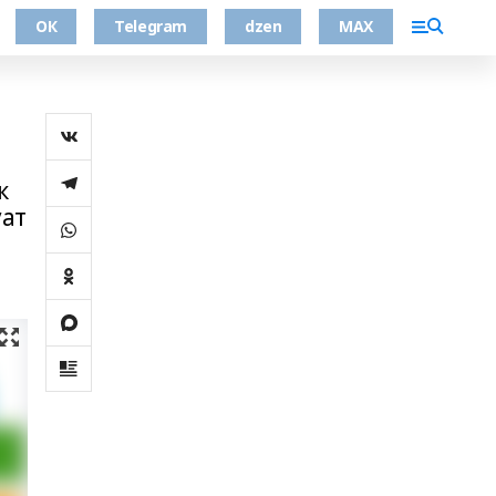
ОК
Telegram
dzen
MAX
к
уат