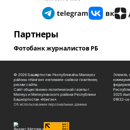
Партнеры
Фотобанк журналистов РБ
© 2026 Башҡортостан Республикаһы Мәләүез
Элемтә, 
районы «Көнгәк» ижтимағи-сәйәси гәзитенең
коммуник
рәсми сайты.
федераль
Сайт общественно-политической газеты г.
Республи
Мелеуз и Мелеузовского района Республики
2025 йыл
Башкортостан «Конгэк».
01832-се 
Об использовании персональных данных