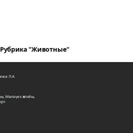
Рубрика "Животные"
ова Л.А.
ы, Мәләүез ҡалаһы,
рт.