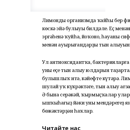
Лимондың организмда ҡайһы бер ф
көскә эйә булыуы билдәле. Еҫ мен
эргәһенә ҡуйһаң, йоҡоноң, һауаның 
менән ауырығандарҙың тын алыуын 
Ул антиоксидантҡа, бактерияларға
уның еҫе тын алыу юлдарын таҙарта
булышлыҡ итә, кәйефте күтәрә. Ли
шулай уҡ күкрәктәге, тын алыу ағз
Ә бына серәкәй, ҡырмыҫҡалар уларҙ
ышҡыһағыҙ йәки уны мендәрегеҙ ян
бөжәктәрҙән һаҡлар.
Читайте нас