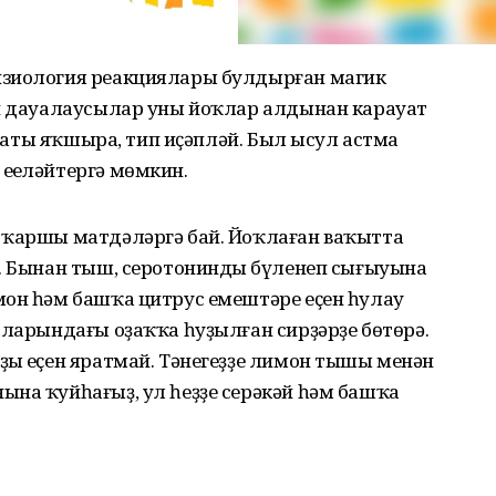
изиология реакциялары булдырған магик
ән дауалаусылар уны йоҡлар алдынан карауат
сифаты яҡшыра, тип иҫәпләй. Был ысул астма
еңеләйтергә мөмкин.
 ҡаршы матдәләргә бай. Йоҡлаған ваҡытта
. Бынан тыш, серотониндың бүленеп сығыуына
мон һәм башҡа цитрус емештәре еҫен һулау
аларындағы оҙаҡҡа һуҙылған сирҙәрҙе бөтөрә.
ың еҫен яратмай. Тәнегеҙҙе лимон тышы менән
ына ҡуйһағыҙ, ул һеҙҙе серәкәй һәм башҡа