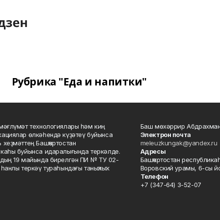
Рубрика "Еда и напитки"
мәғлүмәт технологиялары һәм киң
Баш мөхәррир Абдрахман
ациялар өлкәһендә күҙәтеү буйынса
Электрон почта
 хеҙмәттең Башҡортостан
meleuzkungak@yandex.ru
каһы буйынса идаралығында теркәлде.
Адресы
дың 19 майында бирелгән ПИ № ТУ 02-
Башҡортостан республикаһ
һанлы теркәү тураһындағы таныҡлыҡ.
Воровский урамы, 6-сы йо
Телефон
+7 (347-64) 3-52-07