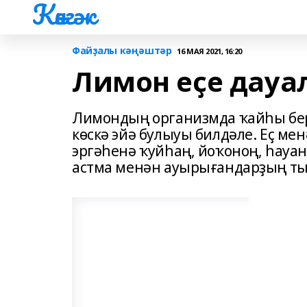
Көнгәк
Файҙалы кәңәштәр
16 МАЯ 2021, 16:20
Лимон еҫе дауа
Лимондың организмда ҡайһы бер
көскә эйә булыуы билдәле. Еҫ ме
эргәһенә ҡуйһаң, йоҡоноң, һауа
астма менән ауырығандарҙың ты