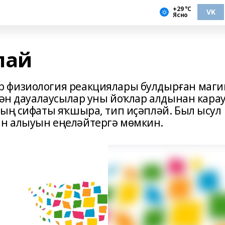
+29 °С
VK
Ясно
лай
 физиология реакциялары булдырған маги
нән дауалаусылар уны йоҡлар алдынан кара
ның сифаты яҡшыра, тип иҫәпләй. Был ысул
н алыуын еңеләйтергә мөмкин.