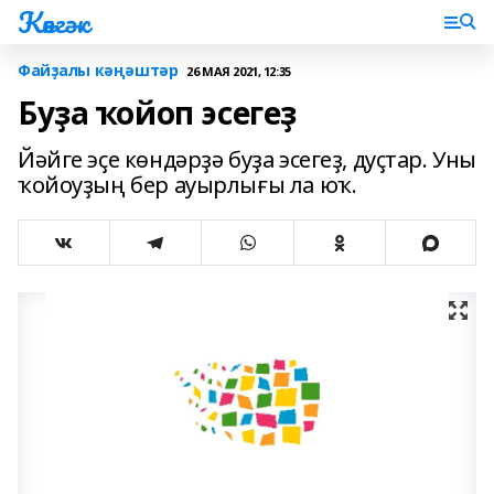
Көнгәк
Файҙалы кәңәштәр
26 МАЯ 2021, 12:35
Буҙа ҡойоп эсегеҙ
Йәйге эҫе көндәрҙә буҙа эсегеҙ, дуҫтар. Уны
ҡойоуҙың бер ауырлығы ла юҡ.