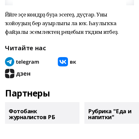
Йәйге эҫе көндәрҙә буҙа эсегеҙ, дуҫтар. Уны
ҡойоуҙың бер ауырлығы ла юҡ. Һаулыҡҡа
файҙалы эсемлектең рецебын тәҡдим итәбеҙ.
Читайте нас
Партнеры
Фотобанк
Рубрика "Еда и
журналистов РБ
напитки"