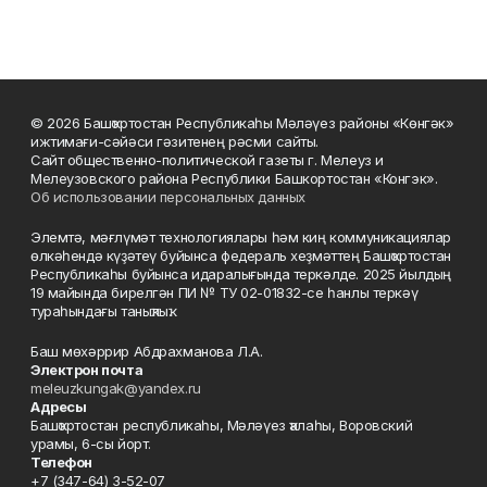
© 2026 Башҡортостан Республикаһы Мәләүез районы «Көнгәк»
ижтимағи-сәйәси гәзитенең рәсми сайты.
Сайт общественно-политической газеты г. Мелеуз и
Мелеузовского района Республики Башкортостан «Конгэк».
Об использовании персональных данных
Элемтә, мәғлүмәт технологиялары һәм киң коммуникациялар
өлкәһендә күҙәтеү буйынса федераль хеҙмәттең Башҡортостан
Республикаһы буйынса идаралығында теркәлде. 2025 йылдың
19 майында бирелгән ПИ № ТУ 02-01832-се һанлы теркәү
тураһындағы таныҡлыҡ.
Баш мөхәррир Абдрахманова Л.А.
Электрон почта
meleuzkungak@yandex.ru
Адресы
Башҡортостан республикаһы, Мәләүез ҡалаһы, Воровский
урамы, 6-сы йорт.
Телефон
+7 (347-64) 3-52-07