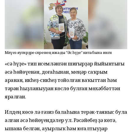
Мәләүез яугирҙәре әсәләренең ижады "Әсә һүҙе" китабына ингән
«Әсә һүҙе» тип исемләнгән шиғырҙар йыйынтығы
әсә һөйөүенән, доғаһынан, меңәр саҡрым
аранан, икһеҙ-сикһеҙ тойолған ваҡыттан һәм
тәрән һыҙланыуҙан көслө булған мөхәббәттән
яралған.
Илдең көсө лә ғәзиз балаһына терәк-таяныс була
алған әсә һөйөүендәлер ул. Рәсәйебеҙ ҙә көтә,
ышана белгән, ауырлыҡ һәм юғалтыуҙар