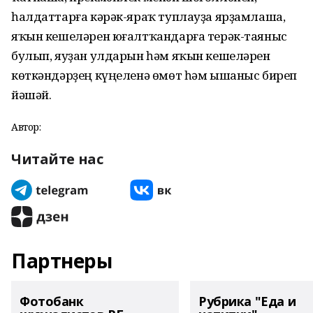
һалдаттарға кәрәк-яраҡ туплауҙа ярҙамлаша,
яҡын кешеләрен юғалтҡандарға терәк-таяныс
булып, яуҙан улдарын һәм яҡын кешеләрен
көткәндәрҙең күңеленә өмөт һәм ышаныс биреп
йәшәй.
Автор:
Читайте нас
Партнеры
Фотобанк
Рубрика "Еда и