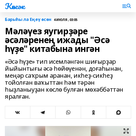
Көнгәк
Барыһы ла Еңеү өсөн
4 ИЮЛЯ , 03:05
Мәләүез яугирҙәре
әсәләренең ижады "Әсә
һүҙе" китабына ингән
«Әсә һүҙе» тип исемләнгән шиғырҙар
йыйынтығы әсә һөйөүенән, доғаһынан,
меңәр саҡрым аранан, икһеҙ-сикһеҙ
тойолған ваҡыттан һәм тәрән
һыҙланыуҙан көслө булған мөхәббәттән
яралған.