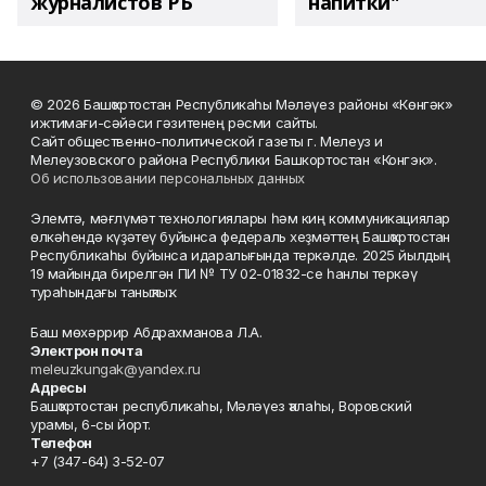
журналистов РБ
напитки"
© 2026 Башҡортостан Республикаһы Мәләүез районы «Көнгәк»
ижтимағи-сәйәси гәзитенең рәсми сайты.
Сайт общественно-политической газеты г. Мелеуз и
Мелеузовского района Республики Башкортостан «Конгэк».
Об использовании персональных данных
Элемтә, мәғлүмәт технологиялары һәм киң коммуникациялар
өлкәһендә күҙәтеү буйынса федераль хеҙмәттең Башҡортостан
Республикаһы буйынса идаралығында теркәлде. 2025 йылдың
19 майында бирелгән ПИ № ТУ 02-01832-се һанлы теркәү
тураһындағы таныҡлыҡ.
Баш мөхәррир Абдрахманова Л.А.
Электрон почта
meleuzkungak@yandex.ru
Адресы
Башҡортостан республикаһы, Мәләүез ҡалаһы, Воровский
урамы, 6-сы йорт.
Телефон
+7 (347-64) 3-52-07