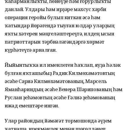
ҡаһарманлыҡты, һөйөүҙе һәм ғорурлыҡты
данлай. Улдары һәм ирҙәре махсус хәрби
операция геройы булып киткән әсә һәм
ҡатындар йөрәгендә тыуған юлдар уларҙың
яҡты хәтерен мәңгеләштереүгә, илдең ысын
патриоттарын тәрбиәләгәндәргә хөрмәт
күрһәтеүгә арналған.
Йыйынтыҡҡа ил именлеген һаҡлап, яуҙа һәләк
булған яҡташыбыҙ Радик Килмөхәмәтовтың
әсәһе Сәриә Килмөхәмәтованың, Марсель
Яманһариндың әсәһе Венера Шәрипованың һәм
Руслан Әҙеһәмовтың әсәһе Ғәлиә Әҙеһәмованың
ижад емештәре ингән.
Улар райондың йәмәғәт тормошонда әүҙем
ҡатнаша, ирекмәнлек менән шөғөлләнеп,