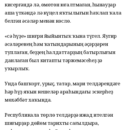
кисергәндә лә, өмөтөн юғалтмаған, һынауҙар
аша үткәндә лә күңел яҡтылығын һаҡлап ҡала
белгән әсәләр менән көслө.
«Әсә һүҙе» шиғри йыйынтыҡ ҡына түгел. Яугир
әсәләренең һәм ҡатындарының әҫәрҙәрен
туплаған, беҙҙең һалдаттарҙың батырлығын
данлаған был китапты тәржемәсеһеҙ ҙә
уҡырлыҡ.
Унда башҡорт, урыҫ, татар, мари телдәрендәге
һәр һүҙ яҡын кешеләр араһындағы эскерһеҙ
мөхәббәт хаҡында.
Республикала төрлө телдәрҙә ижад ителгән
шиғырҙар дөйөм тарихты сағылдыра,