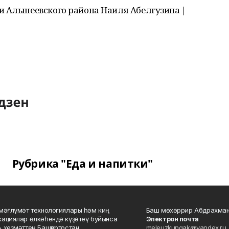
и Альшеевского района Наиля Абелгузина |
Рубрика "Еда и напитки"
мәғлүмәт технологиялары һәм киң
Баш мөхәррир Абдрахман
ациялар өлкәһендә күҙәтеү буйынса
Электрон почта
 хеҙмәттең Башҡортостан
meleuzkungak@yandex.ru