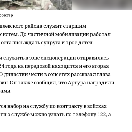
 сестер
ьшеевского района служит старшим
 систем. До частичной мобилизации работал
стались ждать супруга и трое детей.
м служить в зоне спецоперации отправилась
24 года на передовой находится и его вторая
О династии чести в соцсетях рассказал глава
зин. Он также сообщил, что Артура наградили
ами.
я набор на службу по контракту в войсках
ти о службе можно узнать по телефону 122, а