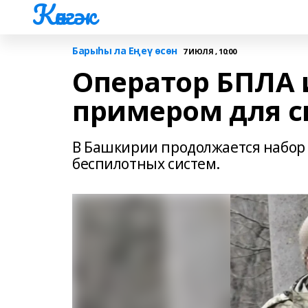
Көнгәк
Барыһы ла Еңеү өсөн
7 ИЮЛЯ , 10:00
Оператор БПЛА 
примером для с
В Башкирии продолжается набор н
беспилотных систем.