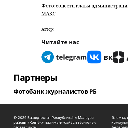
Фото: соцсети главы администраци
МАКС
Автор:
Читайте нас
Партнеры
Фотобанк журналистов РБ
© 2026 Башҡортостан Республикаһы Мәләүез
Элемтә, 
районы «Көнгәк» ижтимағи-сәйәси гәзитенең
коммуник
рәсми сайты.
федераль