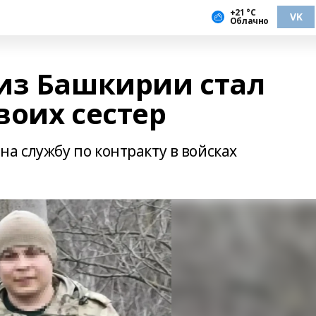
+21 °С
VK
Облачно
из Башкирии стал
воих сестер
а службу по контракту в войсках