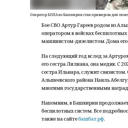
Оператор БПЛА из Башкирии стал примером для своих
Бое СВО Артур Гареев родом из Ал
оператором в войсках беспилотных
машинистом-дизелистом. Дома его о
На следующий год вслед за Артуро
его сестра Лилиана, она медик. С 20
сестра Ильнара, служит связистом. 
Альшеевского района Наиль Абелгу
многими государственными наград
Напомним, в Башкирии продолжаетс
беспилотных систем. Все подробнос
также на сайте
башбат.рф
.