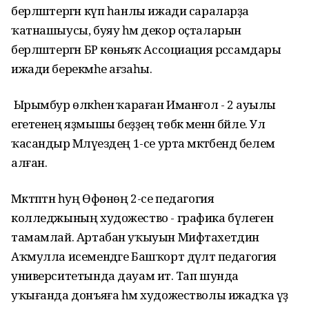
берләштергән күп һанлы ижади сараларҙа
ҡатнашыусы, буяу һәм декор оҫталарын
берләштергән БР көньяҡ Ассоциация рәссамдары
ижади берекмәһе ағзаһы.
Ырымбур өлкәһенә ҡараған Иманғол - 2 ауылы
егетенең яҙмышы беҙҙең төбәк менән бәйле. Ул
ҡасандыр Мәләүездең 1-се урта мәктәбендә белем
алған.
Мәктәптән һуң Өфөнөң 2-се педагогия
колледжының художество - графика бүлеген
тамамлай. Артабан уҡыуын Мифтахетдин
Аҡмулла исемендәге Башҡорт дәүләт педагогия
университетында дауам итә. Тап шунда
уҡығанда донъяға һәм художестволы ижадҡа үҙ