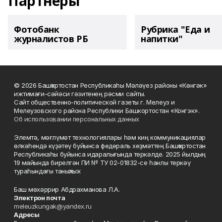
Партнеры
Фотобанк
Рубрика "Еда и
журналистов РБ
напитки"
© 2026 Башҡортостан Республикаһы Мәләүез районы «Көнгәк»
ижтимағи-сәйәси гәзитенең рәсми сайты.
Сайт общественно-политической газеты г. Мелеуз и
Мелеузовского района Республики Башкортостан «Конгэк».
Об использовании персональных данных
Элемтә, мәғлүмәт технологиялары һәм киң коммуникациялар
өлкәһендә күҙәтеү буйынса федераль хеҙмәттең Башҡортостан
Республикаһы буйынса идаралығында теркәлде. 2025 йылдың
19 майында бирелгән ПИ № ТУ 02-01832-се һанлы теркәү
тураһындағы таныҡлыҡ.
Баш мөхәррир Абдрахманова Л.А.
Электрон почта
meleuzkungak@yandex.ru
Адресы