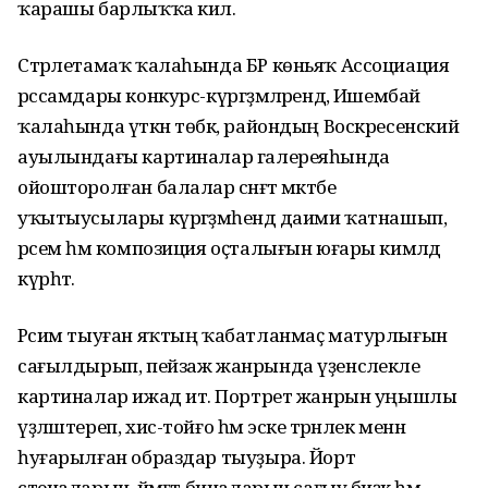
ҡарашы барлыҡҡа килә.
Стәрлетамаҡ ҡалаһында БР көньяҡ Ассоциация
рәссамдары конкурс-күргәҙмәләрендә, Ишембай
ҡалаһында үткән төбәк, райондың Воскресенский
ауылындағы картиналар галереяһында
ойошторолған балалар сәнғәт мәктәбе
уҡытыусылары күргәҙмәһендә даими ҡатнашып,
рәсем һәм композиция оҫталығын юғары кимәлдә
күрһәтә.
Рәсим тыуған яҡтың ҡабатланмаҫ матурлығын
сағылдырып, пейзаж жанрында үҙенсәлекле
картиналар ижад итә. Портрет жанрын уңышлы
үҙләштереп, хис-тойғо һәм эске тәрәнлек менән
һуғарылған образдар тыуҙыра. Йорт
стеналарын, йәмәғәт биналарын сағыу биҙәк һәм