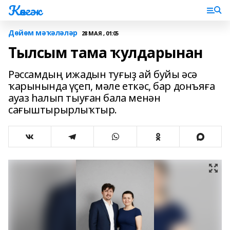
Көнгәк
Дөйөм мәҡәләләр
28 МАЯ , 01:05
Тылсым тама ҡулдарынан
Рәссамдың ижадын туғыҙ ай буйы әсә
ҡарынында үҫеп, мәле еткәс, бар донъяға
ауаз һалып тыуған бала менән
сағыштырырлыҡтыр.