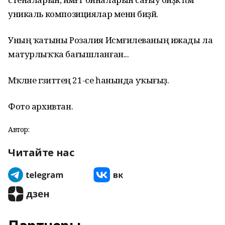
уникаль композициялар менән биҙәй.
Уның ҡатыны Розалия Исмәғилеваның ижады ла
матурлыҡҡа бағышланған...
Мәҡәләне гәзиттең 21-се һанында уҡығыҙ.
Фото архивтан.
Автор:
Читайте нас