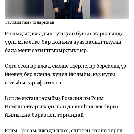
Тылсым тама ҡулдарынан
Рәссамдың ижадын туғыҙ ай буйы әсә ҡарынында
үҫеп, мәле еткәс, бар донъяға ауаз һалып тыуған
бала менән сағыштырырлыҡтыр.
Оҫта өсөн һәр ижад емеше ҡәҙерле, һәр береһендә үҙ
йәненең бер өлөшө, күңел йылыһы, күҙ нуры
яҡтыһы сарыф ителгән.
Һәләтле яҡташтарыбыҙ Розалия һәм Рәсим
Исмәғилевтар ижадынан да йәнгә һиллек биргән
йылылыҡ бөркөлөп торғандай.
Рәсим - рәссам, ижади шәхес, сәнғәттең төрлө төрөн