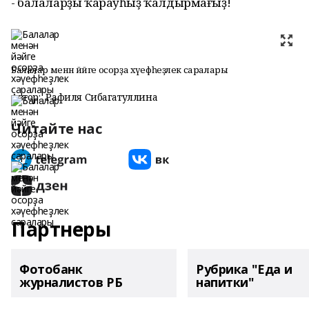
- балаларҙы ҡарауһыҙ ҡалдырмағыҙ!
Балалар менән йәйге осорҙа хәүефһеҙлек саралары
Автор:
Рафиля Сибагатуллина
Читайте нас
Партнеры
Фотобанк
Рубрика "Еда и
журналистов РБ
напитки"