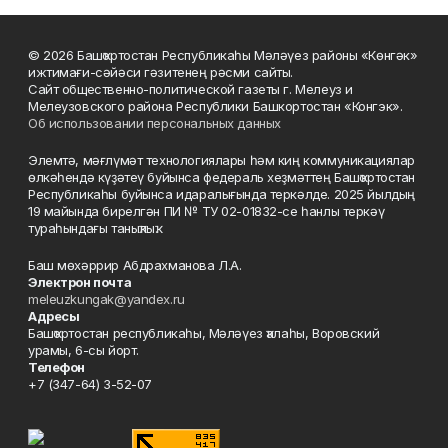
© 2026 Башҡортостан Республикаһы Мәләүез районы «Көнгәк»
ижтимағи-сәйәси гәзитенең рәсми сайты.
Сайт общественно-политической газеты г. Мелеуз и
Мелеузовского района Республики Башкортостан «Конгэк».
Об использовании персональных данных
Элемтә, мәғлүмәт технологиялары һәм киң коммуникациялар
өлкәһендә күҙәтеү буйынса федераль хеҙмәттең Башҡортостан
Республикаһы буйынса идаралығында теркәлде. 2025 йылдың
19 майында бирелгән ПИ № ТУ 02-01832-се һанлы теркәү
тураһындағы таныҡлыҡ.
Баш мөхәррир Абдрахманова Л.А.
Электрон почта
meleuzkungak@yandex.ru
Адресы
Башҡортостан республикаһы, Мәләүез ҡалаһы, Воровский
урамы, 6-сы йорт.
Телефон
+7 (347-64) 3-52-07