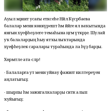
Ауыл мәҙәниәт усағы етәксеһе Нәйлә Күсәрбаева
балалар менән көнкүрештә һәм йәйге ял ваҡытында
янғын хәүефһеҙлеге темаһына әңгәмә үткәрҙе. Шулай
уҡ балаларҙың һыу ятҡылыҡтарында
хәүефһеҙлек саралары тураһында ла һүҙ барҙы.
Хөрмәтле ата-әсәләр!
- Балаларға ут менән уйнау фажиғәгә килтереүен
аңлатығыҙ;
- шырпы һәм зажигалкаларҙы ситкә алып
ҡуйығыҙ;