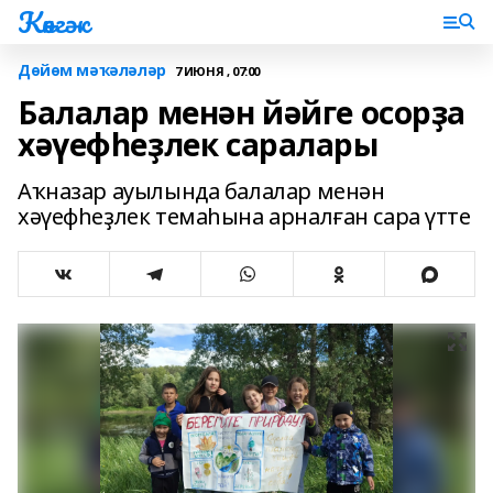
Көнгәк
Дөйөм мәҡәләләр
7 ИЮНЯ , 07:00
Балалар менән йәйге осорҙа
хәүефһеҙлек саралары
Аҡназар ауылында балалар менән
хәүефһеҙлек темаһына арналған сара үтте