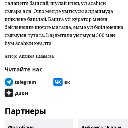
талап итә башлай, шулай итеп, ул аҡсаһын
сығара ала. Ошо мәлдә уҡытыусы алдашыуҙа
шикләнә башлай. Башта ул куратор менән
бәйләнешкә инергә маташа, әммә ул бәйләнешкә
сығыуын туҡтата. Һөҙөмтәлә уҡытыусы 500 мең
һум аҡсаһын юғалта.
Автор:
Аклима Имамова
Читайте нас
Партнеры
Фотобанк
Рубрика "Еда и