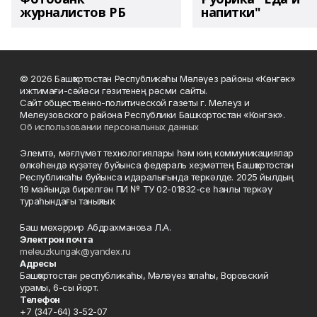
журналистов РБ
напитки"
© 2026 Башҡортостан Республикаһы Мәләүез районы «Көнгәк»
ижтимағи-сәйәси гәзитенең рәсми сайты.
Сайт общественно-политической газеты г. Мелеуз и
Мелеузовского района Республики Башкортостан «Конгэк».
Об использовании персональных данных
Элемтә, мәғлүмәт технологиялары һәм киң коммуникациялар
өлкәһендә күҙәтеү буйынса федераль хеҙмәттең Башҡортостан
Республикаһы буйынса идаралығында теркәлде. 2025 йылдың
19 майында бирелгән ПИ № ТУ 02-01832-се һанлы теркәү
тураһындағы таныҡлыҡ.
Баш мөхәррир Абдрахманова Л.А.
Электрон почта
meleuzkungak@yandex.ru
Адресы
Башҡортостан республикаһы, Мәләүез ҡалаһы, Воровский
урамы, 6-сы йорт.
Телефон
+7 (347-64) 3-52-07