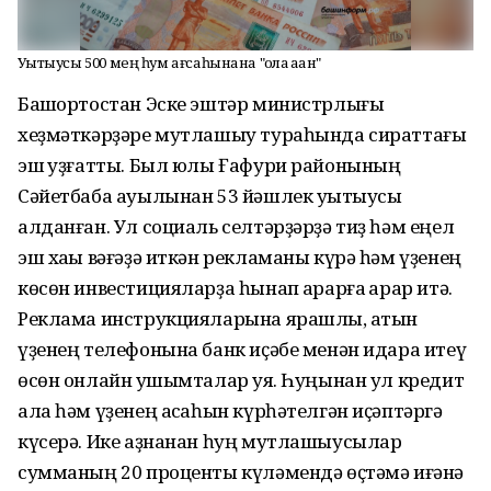
Уҡытыусы 500 мең һум ағсаһынана "ҡолаҡ ҡаҡҡан"
Башҡортостан Эске эштәр министрлығы
хеҙмәткәрҙәре мутлашыу тураһында сираттағы
эш ҡуҙғатты. Был юлы Ғафури районының
Сәйетбаба ауылынан 53 йәшлек уҡытыусы
алданған. Ул социаль селтәрҙәрҙә тиҙ һәм еңел
эш хаҡы вәғәҙә иткән рекламаны күрә һәм үҙенең
көсөн инвестицияларҙа һынап ҡарарға ҡарар итә.
Реклама инструкцияларына ярашлы, ҡатын
үҙенең телефонына банк иҫәбе менән идара итеү
өсөн онлайн ҡушымталар ҡуя. Һуңынан ул кредит
ала һәм үҙенең аҡсаһын күрһәтелгән иҫәптәргә
күсерә. Ике аҙнанан һуң мутлашыусылар
сумманың 20 проценты күләмендә өҫтәмә иғәнә