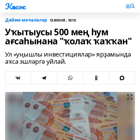
Көнгәк
Дөйөм мәҡәләләр
13 ИЮНЯ , 10:10
Уҡытыусы 500 мең һум
ағсаһынана "ҡолаҡ ҡаҡҡан"
Ул «уңышлы инвестициялар» ярҙамында
аҡса эшләргә уйлай.