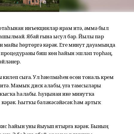
лотаһынан инъекциялар ярҙам итә, әммә был
лашылмай. Ябай ғына ысул бар. Йылы пар
н майы һөртөргә кәрәк. Ете минут дауамында
л процедураны биш көн һайын эшләп торһаң,
 әйләнер.
ҙ килеп сыға. Ул һиҙелмәһен өсөн тональ крем
ам итә. Мамыҡ диск алабыҙ, уға тамсыларҙы
ҡысҡа һалабыҙ. Һуңынан ике минутҡа
кәрәк. Һытҡы бәләкәсәйәсәк һәм артыҡ
к кис һайын уны йыуып ятырға кәрәк. Бының