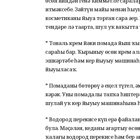
өсөн ниндәй генә ҡиммәтле саралар ю
итмәксебеҙ. Зәйтүн майы менән һыуҙ
косметиканы йыуа торған сара әҙер
тендәрҙе лә таҙарта, шул уҡ ваҡытта
* Тональ крем йәки помада йыш ҡын
сараһы бар. Ҡыры­ныу өсөн крем а
эшкәртәбеҙ һәм кер йыуыу машинаһын
йыуыласаҡ.
* Помаданы бөтөрөү ҙә еңел түгел, 
кәрәк. Уны помадалы тапҡа һиптерә
шулай уҡ кер йыуыу машинаһына һ
* Водород перекисе күп ерҙә файҙа
була. Мәҫәлән, кеданы ағартыу өсөн
ҡалағы водород перекисе һәм бер 