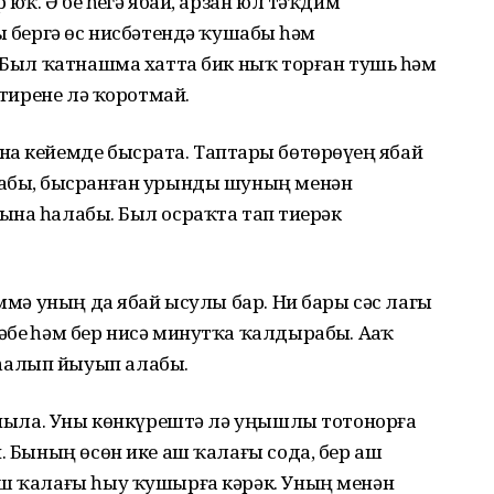
ҡ. Ә беҙ һеҙгә ябай, арзан юл тәҡдим
ы бергә өс нисбәтендә ҡушабыҙ һәм
. Был ҡатнашма хатта бик ныҡ торған тушь һәм
 тирене лә ҡоротмай.
а кейемде бысрата. Таптарҙы бөтөрөүҙең ябай
лабыҙ, бысранған урынды шуның менән
а һала­быҙ. Был осраҡта тап тиҙерәк
әммә уның да ябай ысулы бар. Ни бары сәс лагы
беҙ һәм бер нисә минутҡа ҡалдырабыҙ. Аҙаҡ
алып йыуып алабыҙ.
ланыла. Уны көнкүрештә лә уңышлы тотонорға
. Бының өсөн ике аш ҡалағы сода, бер аш
аш ҡалағы һыу ҡушырға кәрәк. Уның менән