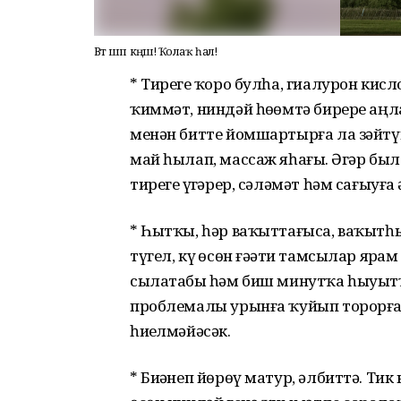
Вәт шәп кәңәш! Ҡолаҡ һал!
* Тирегеҙ ҡоро булһа, гиалурон кис
ҡиммәт, ниндәй һөҙөмтә бирере аң
менән битте йомшартырға ла зәйтү
май һылап, массаж яһағыҙ. Әгәр бы
тирегеҙ үҙгәрер, сәләмәт һәм сағыуға
* Һытҡы, һәр ваҡыттағыса, ваҡыт­һы
түгел, күҙ өсөн ғәҙәти тамсылар ярҙ
сылатабыҙ һәм биш минутҡа һыуыт
проблемалы урынға ҡуйып торорға 
һиҙелмәйәсәк.
* Биҙәнеп йөрөү матур, әлбиттә. Ти