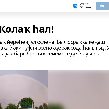
+27 °С
VK
Облачно
Ҡолаҡ һал!
аҡ йөрөһәң, ул еҫләнә. Был осраҡ­ҡа кәңәш
вка йәки туфли эсенә әҙерәк сода һалығыҙ. 
ик аҙаҡ барыбер аяҡ кейемегеҙҙе йыуырға