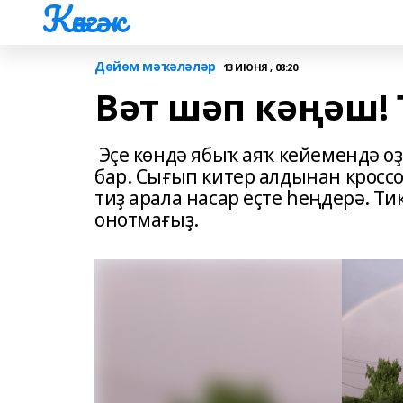
Көнгәк
Дөйөм мәҡәләләр
13 ИЮНЯ , 08:20
Вәт шәп кәңәш! 
Эҫе көндә ябыҡ аяҡ кейемендә оҙ
бар. Сығып китер алдынан кроссо
тиҙ арала насар еҫте һеңдерә. Т
онотмағыҙ.