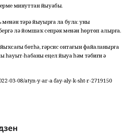
герме минуттан йыуабыҙ.
 менән тәҙрә йыуырға ла була: уны
ибергә лә йомшаҡ сепрәк менән һөртөп алырға.
йыҡсағыҙ бөтһә, гәрсис онтағын файҙаланырға
лы һауыт-һабаны еңел йыуа һәм тәбиғи ҙә
2022-03-08/atyn-y-ar-a-fay-aly-k-sht-r-2719150