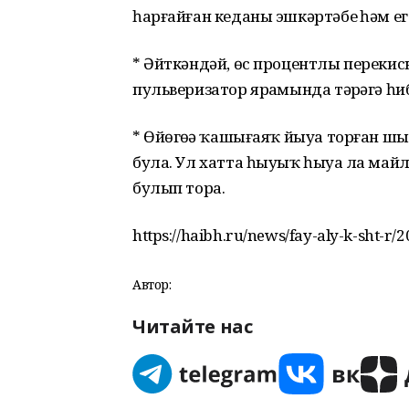
һарғайған кеданы эшкәртәбеҙ һәм е
* Әйткәндәй, өс процентлы перекись
пульверизатор ярҙамында тәҙрәгә һ
* Өйөгөҙҙә ҡашығаяҡ йыуа торған шы
була. Ул хатта һыуыҡ һыуҙа ла май
булып тора.
https://haibh.ru/news/fay-aly-k-sht-r/
Автор:
Читайте нас