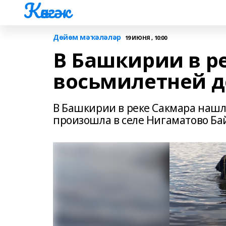
Көнгәк
Дөйөм мәҡәләләр
19 ИЮНЯ , 10:00
В Башкирии в р
восьмилетней 
В Башкирии в реке Сакмара нашл
произошла в селе Нигаматово Ба