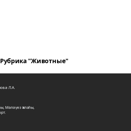
Рубрика "Животные"
ова Л.А.
ы, Мәләүез ҡалаһы,
рт.