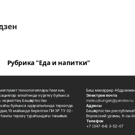
Рубрика "Еда и напитки"
мәғлүмәт технологиялары һәм киң
Баш мөхәррир Абдрахман
ациялар өлкәһендә күҙәтеү буйынса
Электрон почта
 хеҙмәттең Башҡортостан
meleuzkungak@yandex.ru
каһы буйынса идаралығында теркәлде.
Адресы
дың 19 майында бирелгән ПИ № ТУ 02-
Башҡортостан республикаһ
һанлы теркәү тураһындағы таныҡлыҡ.
Воровский урамы, 6-сы йо
Телефон
+7 (347-64) 3-52-07