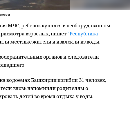
вочки
ия МЧС, ребенок купался в необорудованном
 присмотра взрослых, пишет
"Республика
тили местные жители и извлекли из воды.
воохранительных органов и следователи
зошедшего.
 на водоемах Башкирии погибли 31 человек,
сатели вновь напомнили родителям о
ровать детей во время отдыха у воды.