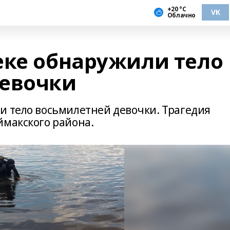
+20 °С
VK
Облачно
еке обнаружили тело
девочки
и тело восьмилетней девочки. Трагедия
ймакского района.