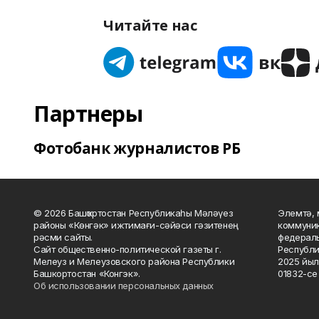
Читайте нас
Партнеры
Фотобанк журналистов РБ
© 2026 Башҡортостан Республикаһы Мәләүез
Элемтә, 
районы «Көнгәк» ижтимағи-сәйәси гәзитенең
коммуник
рәсми сайты.
федераль
Сайт общественно-политической газеты г.
Республи
Мелеуз и Мелеузовского района Республики
2025 йыл
Башкортостан «Конгэк».
01832-се 
Об использовании персональных данных