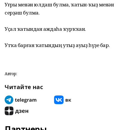
Уғры менән юлдаш булма, ҡатын-ҡыҙ менән
серҙәш булма.
Уҫал ҡатындан аждаһа ҡурҡҡан.
Утҡа барған ҡатындың утыҙ ауыҙ һүҙе бар.
Автор:
Читайте нас
Партнеры