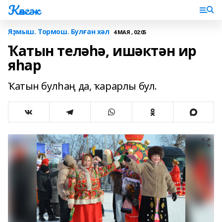
Көнгәк
Яҙмыш. Тормош. Булған хәл
4 МАЯ , 02:05
Ҡатын теләһә, ишәктән ир
яһар
Ҡатын булһаң да, ҡарарлы бул.