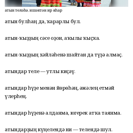
Ҡатын теләһә, ишәктән ир яһар
Ҡатын булһаң да, ҡарарлы бул.
Ҡатын-ҡыҙҙың сәсе оҙон, аҡылы ҡыҫҡа.
Ҡатын-ҡыҙҙың хәйләһенә шайтан да түҙә алмаҫ.
Ҡатындар теле — утлы киҫәү.
Ҡатындар һүҙе менән йөрөһәң, әжәлең етмәй
үлерһең.
Ҡатындар һүҙенә алданма, югерек атҡа таянма.
Ҡатындарҙың күңелендә ни — телендә шул.