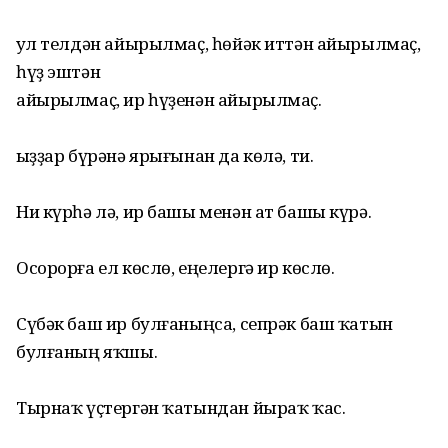
Ҡул телдән айырылмаҫ, һөйәк иттән айырылмаҫ,
һүҙ эштән
айырылмаҫ, ир һүҙенән айырылмаҫ.
Ҡыҙҙар бүрәнә ярығынан да көлә, ти.
Ни күрһә лә, ир башы менән ат башы күрә.
Осорорға ел көслө, еңелергә ир көслө.
Сүбәк баш ир булғаныңса, сепрәк баш ҡатын
булғаның яҡшы.
Тырнаҡ үҫтергән ҡатындан йыраҡ ҡас.