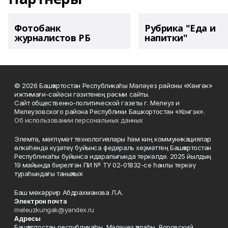
Фотобанк
Рубрика "Еда и
журналистов РБ
напитки"
© 2026 Башҡортостан Республикаһы Мәләүез районы «Көнгәк»
ижтимағи-сәйәси гәзитенең рәсми сайты.
Сайт общественно-политической газеты г. Мелеуз и
Мелеузовского района Республики Башкортостан «Конгэк».
Об использовании персональных данных
Элемтә, мәғлүмәт технологиялары һәм киң коммуникациялар
өлкәһендә күҙәтеү буйынса федераль хеҙмәттең Башҡортостан
Республикаһы буйынса идаралығында теркәлде. 2025 йылдың
19 майында бирелгән ПИ № ТУ 02-01832-се һанлы теркәү
тураһындағы таныҡлыҡ.
Баш мөхәррир Абдрахманова Л.А.
Электрон почта
meleuzkungak@yandex.ru
Адресы
Башҡортостан республикаһы, Мәләүез ҡалаһы, Воровский