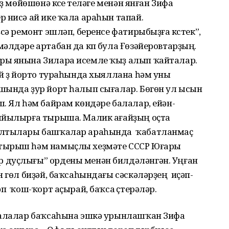
ҙ мөйөшөнә күсеү теләге менән янған Зифа
 нисә ай ике ҡала араһын тапай.
сә ремонт эшләп, беренсе фатирыбыҙға күстек”,
әлдәре артабан да күп була Ғөзәйеровтарҙың.
ры янына Зилара исемле ҡыҙ алып ҡайталар.
й үҙ йорто тураһында хыяллана һәм уны
ында ҙур йорт һалып сығалар. Бөгөн ул ысын
. Ял һәм байрам көндәре балалар, ейән-
йыйылырға тырыша. Малик ағайҙың оҫта
ралтылары башҡалар араһында ҡабатланмаҫ
тырыш һәм намыҫлы хеҙмәте СССР Юғары
дуҫлығы” ордены менән билдәләнгән. Уңған
н гөл биҙәй, баҡсаһындағы сәскәләрҙең иҫәп-
п ҡош-ҡорт аҫырай, баҡса үҫтерәләр.
балалар баҡсаһына эшкә урынлашҡан Зифа