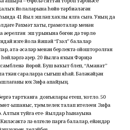
а ашыра – Өфөлә ситтән тороп тәрбиәсе
, халыҡ йолаларына һөйөү тәрбиәләгән
еһында 41 йыл эшләп хаҡлы ялға сыға. Уның да
лдәге Рәхмәт хаты, грамоталар менән
а әүерелгән эш урынына бөгөн дә төрлө
дай изге йола йәшәй “Гүзәл” балалар
лар, ата-әсәләр менән берлектә ойошторолған
һөйләргә әҙер. 20 йылға яҡын Фәриҙә
самбленә йөрөй. Буш ваҡыт бүлеп, “Аманат”
 үткән сараларҙа сығыш яһай. Бәләкәйҙән
 ташлағаны юҡ Зифа апайҙың.
ергә тартҡанға донъялары етеш, ҡотло. 50
 өмөт-ышаныс, түҙемлелек талап ителеүен Зифа
. Алтын туйға етеү- йылдар һынауына
ләсәктә лә өлгөлө парға балалар, ейәндәр
әшәүҙәрен теләйбеҙ.