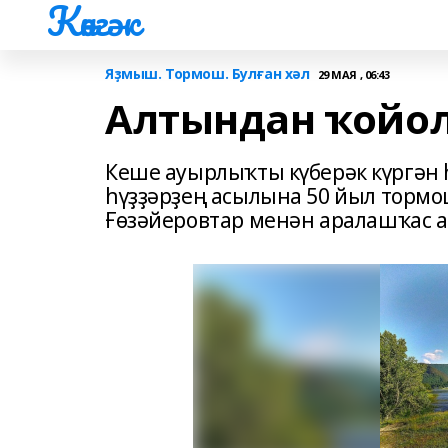
Көнгәк
Яҙмыш. Тормош. Булған хәл
29 МАЯ , 06:43
Алтындан ҡойол
Кеше ауырлыҡты күберәк күргән
һүҙҙәрҙең асылына 50 йыл тормо
Ғөзәйеровтар менән аралашҡас 