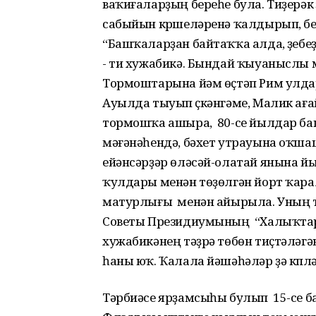
ваҡиғаларҙың береһе була. Тиҙерәк ү
сабыйын күршеләренә ҡалдырып, бер
“Башҡаларҙан байтаҡҡа алда, үҙебеҙ
- ти хужабикә. Бындай ҡыуаныслы м
Тормоштарына йәм өҫтәп Рим улда
Ауылда тыуып үҫкәнгәме, Малик аға
тормошҡа ашыра, 80-се йылдар баш
мәғәнәһендә, бәхет утрауына оҡшаш
ейәнсәрҙәр өләсәй-олатай янына 
ҡулдары менән төҙөлгән йорт ҡа
матурлығы менән айырыла. Уның 
Советы Президиумының “Халыҡтар 
хужабикәнең тәҙрә төбөн тиҫтәләгә
һаны юҡ. Ҡалала йәшәһәләр ҙә күплә
Тәрбиәсе ярҙамсыһы булып 15-се 