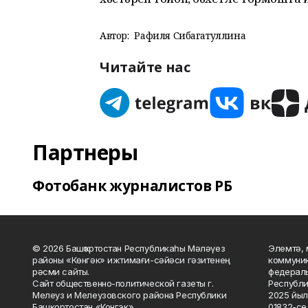
Автор:
Рафиля Сибагатуллина
Читайте нас
Партнеры
Фотобанк журналистов РБ
© 2026 Башҡортостан Республикаһы Мәләүез
Элемтә, 
районы «Көнгәк» ижтимағи-сәйәси гәзитенең
коммуник
рәсми сайты.
федераль
Сайт общественно-политической газеты г.
Республи
Мелеуз и Мелеузовского района Республики
2025 йыл
Башкортостан «Конгэк».
01832-се 