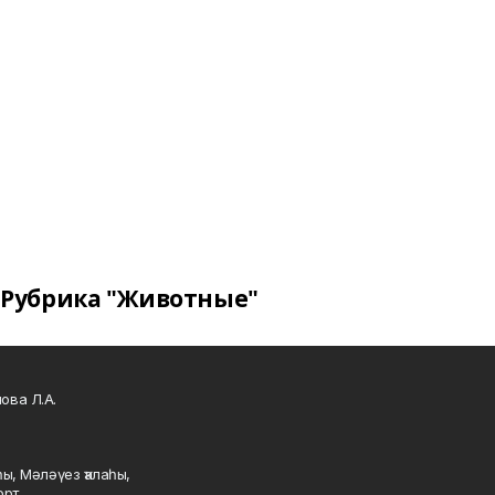
Рубрика "Животные"
ова Л.А.
ы, Мәләүез ҡалаһы,
рт.