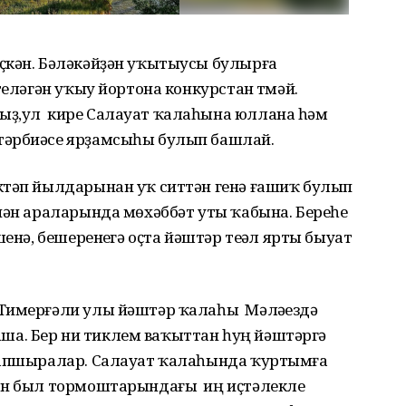
ҫкән. Бәләкәйҙән уҡытыусы булырға
еләгән уҡыу йортона конкурстан үтмәй.
ыҙ,ул кире Салауат ҡалаһына юллана һәм
тәрбиәсе ярҙамсыһы булып башлай.
ктәп йылдарынан уҡ ситтән генә ғашиҡ булып
нән араларында мөхәббәт уты ҡабына. Береһе
енә, бешеренеүгә оҫта йәштәр теүәл ярты быуат
Тимерғәли улы йәштәр ҡалаһы Мәләүездә
а. Бер ни тиклем ваҡыттан һуң йәштәргә
тапшыралар. Салауат ҡалаһында ҡуртымға
сөн был тормоштарындағы иң иҫтәлекле