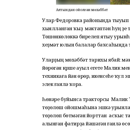
Алтындан ҡойолған мөхәббәт
Улар Федоровка районында тыуып ү
хыялланған ҡыҙ мәктәптән һуң үҙе т
Төшөнкөлөккә бирелеп ятыу урынһ
хеҙмәт юлын балалар баҡсаһында 
Уларҙың мөхәббәт тарихы ябай: мә
йөрөгән күрше ауыл егете Малик ме
техникаға йән өрөр, икенсеһе ҡул эш
элек ғаилә ҡора.
Һөнәре буйынса тракторсы Малик 
төҙөлөш ойошмаһына эшкә урынлаш
төҙөлөп бөтмәгән йорттан асҡыс 
алынған фатирҙа йәшәгән ғаилә ө