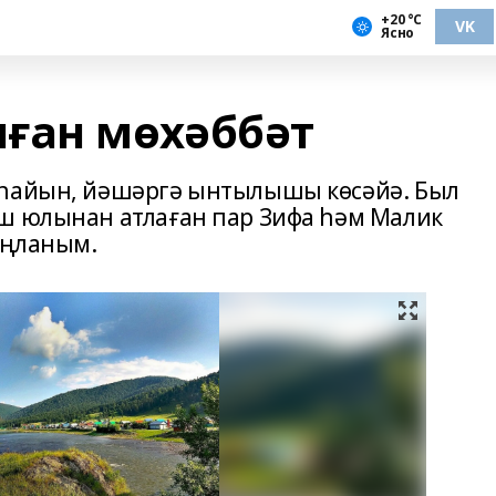
+20 °С
VK
Ясно
ған мөхәббәт
 һайын, йәшәргә ынтылышы көсәйә. Был
ш юлынан атлаған пар Зифа һәм Малик
аңланым.