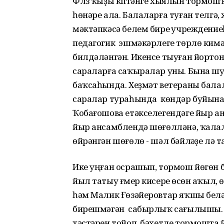
Флүз ҡыҙы күптәнге хыялын тормошҡ
һөнәре ала. Балаларға туған телгә
мәктәпкәсә белем биреү учреждени
педагогик эшмәкәрлеге төрлө кимә
билдәләнгән. Икенсе тыуған йортон
сараларға саҡыралар уны. Бына шун
баҡсаһында. Хеҙмәт ветераны бала
саралар тураһында көндәр буйына 
Ҡобағошова етәкселегендәге йыр ан
йыр ансамблендә шөғөлләнә, ҡалала
өйрәнгән шөғөлө - шәл бәйләүҙе лә
Ике уңған осрашып, тормош йөгөн б
йыл татыу ғүмер кисереү өсөн аҡыл,
һәм Малик Ғөзәйеровтар яҡшы белә
бирешмәгән сабырлыҡ сағылышы. Ки
хәстәрен тойоп, бәхетле тормошта й