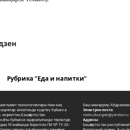
Рубрика "Еда и напитки"
мәғлүмәт технологиялары һәм киң
Баш мөхәррир Абдрахман
ациялар өлкәһендә күҙәтеү буйынса
Электрон почта
 хеҙмәттең Башҡортостан
meleuzkungak@yandex.ru
каһы буйынса идаралығында теркәлде.
Адресы
дың 19 майында бирелгән ПИ № ТУ 02-
Башҡортостан республикаһ
һанлы теркәү тураһындағы таныҡлыҡ.
Воровский урамы, 6-сы йо