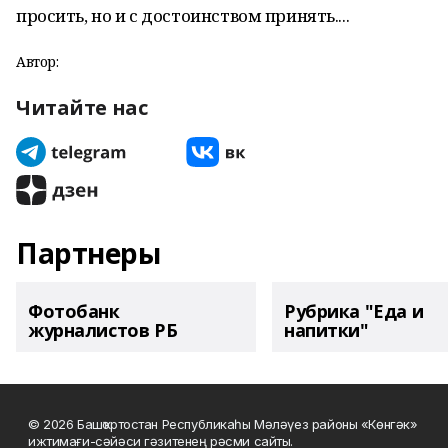
просить, но и с достоинством принять....
Автор:
Читайте нас
Партнеры
Фотобанк
Рубрика "Еда и
журналистов РБ
напитки"
© 2026 Башҡортостан Республикаһы Мәләүез районы «Көнгәк»
ижтимағи-сәйәси гәзитенең рәсми сайты.