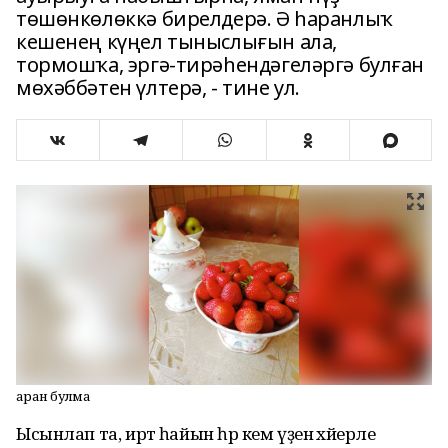
төшөнкөлөккә бирелдерә. Ә һаранлыҡ
кешенең күңел тыныслығын ала,
тормошҡа, эргә-тирәһендәгеләргә булған
мөхәббәтен үлтерә, - тине ул.
Һаран булма
Ысынлап та, иртә һайын һәр кем үҙенә хәйерле