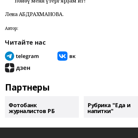
һөйөү менән үтергә ярҙам ит!
Лена АБДРАХМАНОВА.
Автор:
Читайте нас
Партнеры
Фотобанк
Рубрика "Еда и
журналистов РБ
напитки"