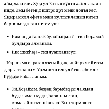
айырыла ине. Хәҙер ул ҡатын күптән хаҡлы ялда
инде. Әммә бөгөн дә йәштәрсә дәрт менән донъя көтә.
Яңыраҡ хәләл ефете менән ҡултыҡлашып китеп
барғанында тап иттем уны.
Һаман да ғашиҡ булаһыңмы? – тип һорамай
булдыра алманым.
Һис шикһеҙ! – тип яуапланы ул.
...Ҡаршыма осраған яҡты йөҙлө инәйгә рәхмәт әйттем
дә ары атланым. Үҙем эстән генә ул әйткән фәһемле
һүҙҙәрҙе ҡабатланым:
Эй, Хоҙайым, беҙҙең барыбыҙҙы ла яман
һүҙҙән, яман күҙҙән, һаранлыҡтан,
ҡомағайлыҡтан һаҡла! Был тормошто