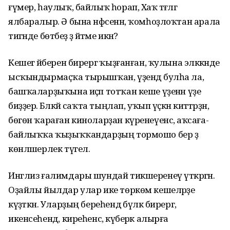
ғүмер, һаулыҡ, байлыҡ һорап, Хаҡ тәғәләгә
ялбаралыр. Ә бына нәфсенән, ҡомһоҙлоҡтан арала
тигәнде бөтәбеҙ ҙә әйтәме икән?
Кешегә әйберен бирергә ҡыҙғанған, ҡулына эләккәнде
ысҡындырмаҫҡа тырышҡан, үҙендә булһа ла,
башҡаларҙыҡына иҫәп тотҡан кеше үҙенән үҙе
биҙҙерә. Бәләкәй саҡта тыңлап, уҡып үҫкән әкиәттәрҙән,
бөгөн ҡараған киноларҙан күренеүенсә, аҡсаға-
байлыҡҡа ҡыҙыҡҡандарҙың тормошо бер ҙә
көнләшерлек түгел.
Инглиз ғалимдары шундай тикшеренеү үткәргән.
Оҙайлы йылдар улар ике төркөм кешеләрҙе
күҙәткән. Уларҙың береһендә бүләк бирергә,
икенсеһендә, киреһенсә, күберәк алырға