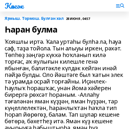
Көнгәк
Яҙмыш. Тормош. Булған хәл
28 ИЮНЯ , 04:57
Һаран булма
Ҡояшлы иртә. Ҡала уртаһы булһа ла, һауа
саф, таҙа тойола. Тын алыуы иркен, рәхәт.
Төпһөҙ зәңгәр күккә һоҡланып килә
торғас, аҡ яулығын килешле генә
ябынған, балитәкле күлдәк кейгән инәй
пәйҙә булды. Оло йәштәге был ҡатын элек
тә урамда осрай торғайны. Иҫәнлек-
һаулыҡ һорашҡас, унан йома хәйерен
бирергә рөхсәт һораным. -Аллаһу
тәғәләнән яман күҙҙән, яман һүҙҙән, тар
күңеллелектән, һаранлыҡтан һаҡла тип
һорап йөрөгөҙ, балам. Тап шулар кешене
бөтөрә, бәхетһеҙ итә. Яман күҙ кешене
ауырыуға һабыштырһа, яман һүҙ