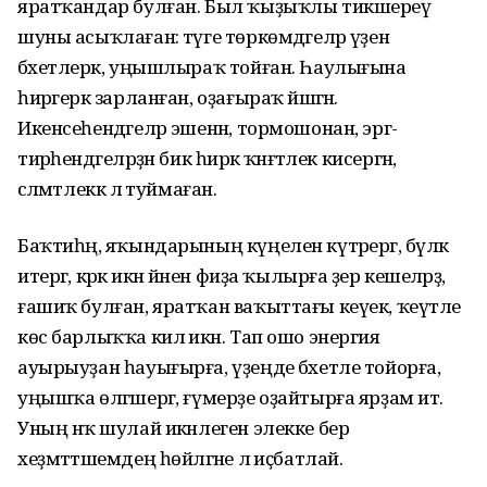
яратҡандар булған. Был ҡыҙыҡлы тикшереү
шуны асыҡлаған: тәүге төркөмдәгеләр үҙен
бәхетлерәк, уңышлыраҡ тойған. Һаулығына
һирәгерәк зарланған, оҙағыраҡ йәшәгән.
Икенсеһендәгеләр эшенән, тормошонан, эргә-
тирәһендәгеләрҙән бик һирәк ҡәнәғәтлек кисергән,
сәләмәтлеккә лә туймаған.
Баҡтиһәң, яҡындарының күңелен күтәрергә, бүләк
итергә, кәрәк икән йәнен фиҙа ҡылырға әҙер кешеләрҙә,
ғашиҡ булған, яратҡан ваҡыттағы кеүек, ҡеүәтле
көс барлыҡҡа килә икән. Тап ошо энергия
ауырыуҙан һауығырға, үҙеңде бәхетле тойорға,
уңышҡа өлгәшергә, ғүмерҙе оҙайтырға ярҙам итә.
Уның нәҡ шулай икәнлеген элекке бер
хеҙмәттәшемдең һөйләгәне лә иҫбатлай.