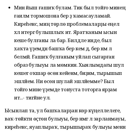
Мин йыш ғашиҡ булам. Тик был тойғо минең
ғаиләм тормошона бер ҙә ҡамасауламай.
Киреһенсә, миңә төрлө проблемаларҙы еңел
хәл итергә булышлыҡ итә. Яратҡаным ысын
кеше булғаны ла бар. Билдәле инде, был
хаҡта үҙемдән башҡа бер кем дә, бер нәмә лә
белмәй. Ғашиҡ булғаным уйлап сығарған
образ булыуы ла мөмкин. Хыялымдағы шул
кешегә оҡшар өсөн кейенәм, биҙәнәм, тырышып
эшләйем. Ни өсөн шулай эшләйемме? Был
тойғо мине үҙемде тонуста тоторға ярҙам
итә...- тигәйне ул.
Ысынлап та, ул башҡаларҙан көр күңеллелеге,
ваҡ-төйәктән өҫтөн булыуы, бер нәмәгә лә зарланмауы,
киреһенсә, яуаплыраҡ, тырышыраҡ булыуы менән