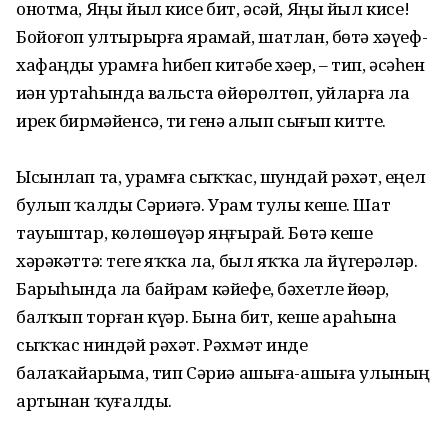
онотма, Яңы йыл кисе бит, әсәй, Яңы йыл кисе!
Бойоғоп ултырырға ярамай, шатлан, бөтә хәүеф-
хафаңды урамға һибеп китәбеҙ хәҙер, – тип, әсәһен
иҙән уртаһында вальста өйөрөлтөп, уйларға ла
ирек бирмәйенсә, тиҙ генә алып сығып китте.
Ысынлап та, урамға сыҡҡас, шундай рәхәт, еңел
булып ҡалды Сәриәгә. Урам тулы кеше. Шат
тауыштар, көлөшөүҙәр яңғырай. Бөтә кеше
хәрәкәттә: теге яҡҡа ла, был яҡҡа ла йүгерәләр.
Барыһында ла байрам кәйефе, бәхетле йөҙҙәр,
балҡып торған күҙҙәр. Бына бит, кеше араһына
сыҡҡас ниндәй рәхәт. Рәхмәт инде
балаҡайҙарыма, тип Сәриә ашыға-ашыға улының
артынан ҡуҙғалды.