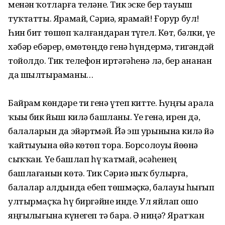
менән ҡотларға теләне. Тик эске бер тауыш
туҡтатты. Ярамай, Сәриә, ярамай! Ғорур бул!
Һин бит төшөп ҡалғандарҙан түгел. Көт, бәлки, үҙе
хәбәр ебәрер, өмөтөңдө генә һүндермә, тигәндәй
тойолдо. Тик телефон иртәгәһенә лә, бер аҙнанан
да шылтыраманы…
Байрам көндәре тиҙ генә үтеп китте. Һуңғы арала
ҡыҙы бик йыш килә башланы. Үҙе генә, ирен дә,
балаларын да эйәртмәй. Йә эш урынына килә йә
ҡайтыуына өйҙә көтөп тора. Борсолоуы йөҙөнә
сыҡҡан. Үҙе башлап һүҙ ҡатмай, әсәһенең
башлағанын көтә. Тик Сәриә ныҡ булырға,
балалар алдында ебеп төшмәҫкә, балауыҙ һығып
ултырмаҫҡа һүҙ биргәйне инде. Ул яйлап ошо
яңғыҙлығына күнегеп тә бара. Ә ниңә? Яратҡан