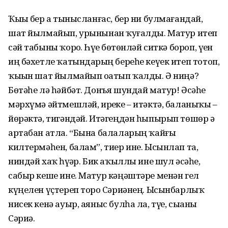
Ҡыҙы бер аҙ тынысланғас, бер ни булмағандай,
шат йылмайып, урынынан ҡуҙғалды. Матур итеп
сәй табыны ҡорҙо. Һүҙҙе бөтөнләй ситкә бороп, үҙен
иң бәхетле ҡатындарҙың береһе кеүек итеп тотоп,
ҡыҙын шат йылмайып оҙатып ҡалды. Ә ниңә?
Бөтәһе лә һәйбәт. Донъя шундай матур! Әсәһе
мәрхүмә әйтмешләй, ирҙеке – итәктә, баланыҡы –
йөрәктә, тигәндәй. Итәгеңдән һыпырып төшөр ҙә
артабан атла. “Бына балаларың ҡайғы
килтермәһен, балам”, тиер ине. Ысынлап та,
ниндәй хаҡ һүҙҙәр. Бик аҡыллы ине шул әсәһе,
сабыр кеше ине. Матур кәңәштәре менән гел
күңелен үҫтереп торҙо Сәриәнең. Ысынбарлыҡ
нисек кенә ауыр, аяныс булһа ла, түҙҙе, сыҙаны
Сәриә.