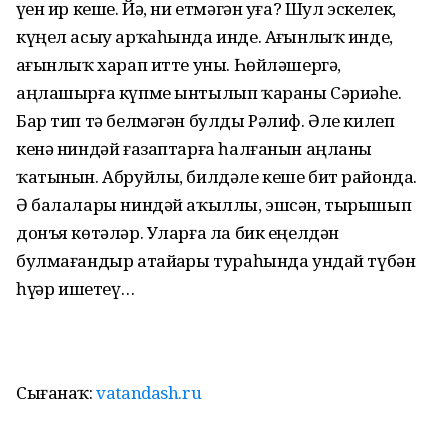
үҙен ир кеше. Йә, ни етмәгән уға? Шул эскелек,
күңел асыу арҡаһында инде. Аҙғынлыҡ инде,
аҙғынлыҡ харап итте уны. Һөйләшергә,
аңлашырға күпме ынтылып ҡараны Сәриәһе.
Бар тип тә белмәгән булды Рәлиф. Әле килеп
кенә ниндәй ғазаптарға һалғанын аңланы
ҡатынын. Абруйлы, билдәле кеше бит районда.
Ә балалары ниндәй аҡыллы, эшсән, тырышып
донъя көтәләр. Уларға ла бик еңелдән
булмағандыр атайҙары тураһында ундай түбән
һүҙҙәр ишетеү…
Сығанаҡ:
vatandash.ru