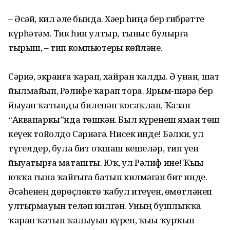
– Әсәй, кил әле бында. Хәҙер һиңә бер ғибрәтте
күрһәтәм. Тик һин ултыр, тыныс булырға
тырыш, – тип компьютерҙы көйләне.
Сәриә, экранға ҡарап, хайран ҡалды. Ә унан, шат
йылмайып, Рәлифе ҡарап тора. Ярым-шәрә бер
йыуан ҡатынды биленән ҡосаҡлап, Ҡазан
“Аквапаркы”нда төшкән. Был күренеш яман төш
кеүек тойолдо Сәриәгә. Нисек инде! Бәлки, ул
түгелдер, була бит оҡшаш кешеләр, тип үҙен
йыуатырға маташты. Юҡ, ул Рәлиф ине! Ҡыҙы
юҡҡа ғына ҡайғыға батып килмәгән бит инде.
Әсәһенең дөрөҫлөктө ҡабул итеүен, өмөтләнеп
ултырмауын теләп килгән. Уның бушлыҡҡа
ҡарап ҡатып ҡалыуын күреп, ҡыҙы ҡурҡып