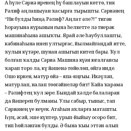
Аҙ һүҙле Сәриә иренең һүҙ башлауын көттө, тик
Рәлиф аңла­шыу­ҙан ҡасырға тырышты. Сәриә­нең
“Ни булды һиңә, Рәлиф? Аңлат әле?!” тигән
һорауына яурынын ғы­на һелкетте лә тиҙерәк
машина­һына ашыҡты. Ярай әле һау­бул­лашты,
кабинаһына инеп ултырғас, йылмайғандай итте,
ҡулын күтәрҙе, шунан ашығып китеп барҙы. Ҡул
болғап ҡалды Сәриә. Машина күҙҙән юғалғансы
ҡарап торҙо ла, күҙ йәшенә төйөлөп, өйгә инде.
Ошо иркен, матур өйҙә – япа-яңғыҙы. Икәүләп,
матурлап, наҙлап төҙөгәйнеләр бит! Ҡайҙа ҡарама
– Рәлифтең ҡул эҙҙәре. Бындай хәлде балаларҙан
да йәшереп булманы. Улы сабыр, тыныс, тап
Сәриәнең үҙе кеүек. Атаһын аҡларға маташты.
Һуң, әсәй, эше күптер, урып-йыйыу осоро бит,
тип һөйләнгән булды. Ә бына ҡыҙы эттән алып