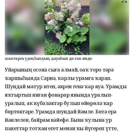
Ғазаптарға үҙең һалдың, дауаһын да тап инде
Уйҙарының осона сыға алмай, оҙаҡ торҙо тәҙрә
ҡаршыһында Сәриә, ҡарлы урамға ҡарап.
Шундай матур итеп, әкрен генә ҡар яуа. Урамды
яҡтыртып янған фо­нар­ҙар янында уралып-
уралып, аҡ күбәләктәр булып өйөрөлә ҡар
бөртөктәре. Урамда шундай йәмле. Бөтә ерҙә
йәнлелек, байрам кәйе­фе. Бына ҡулына ҙур
пакеттар тот­ҡан егет менән ҡыҙ йүгереп үтте,