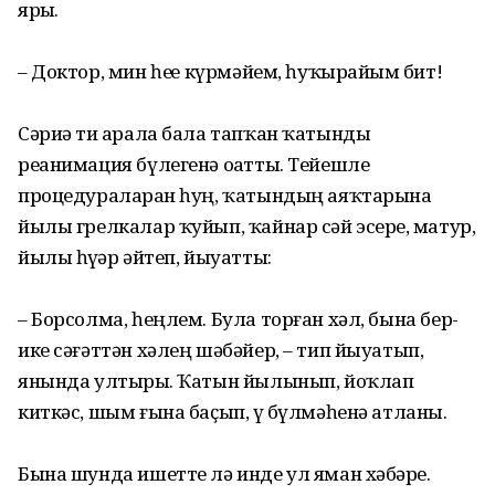
ярҙы.
– Доктор, мин һеҙҙе күрмәйем, һуҡырайҙым бит!
Сәриә тиҙ арала бала тапҡан ҡатынды
реанимация бүлегенә оҙатты. Тейешле
процедураларҙан һуң, ҡатындың аяҡтарына
йылы грелкалар ҡуйып, ҡайнар сәй эсерҙе, матур,
йылы һүҙҙәр әйтеп, йыуатты:
– Борсолма, һеңлем. Була торған хәл, бына бер-
ике сәғәттән хәлең шәбәйер, – тип йыуатып,
янында ултырҙы. Ҡатын йылынып, йоҡлап
киткәс, шым ғына баҫып, үҙ бүлмәһенә атланы.
Бына шунда ишетте лә инде ул яман хәбәрҙе.