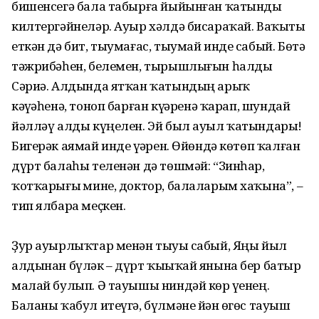
бишенсегә бала табырға йыйынған ҡатынды
килтергәйнеләр. Ауыр хәлдә биса­ра­ҡай. Ваҡыты
еткән дә бит, тыу­ма­ғас, тыумай инде сабый. Бөтә
тәжрибәһен, белемен, тырыш­лы­ғын һалды
Сәриә. Алдында ятҡан ҡатындың арыҡ
кәүҙәһенә, тоноп барған күҙҙәренә ҡарап, шундай
йәлләү алды күңелен. Эй был ауыл ҡатындары!
Бигерәк аямай инде үҙҙәрен. Өйөндә көтөп ҡалған
дүрт балаһы теленән дә төшмәй: “Зин­һар,
ҡотҡарығыҙ мине, доктор, балаларым хаҡына”, –
тип ялбара меҫкен.
Ҙур ауырлыҡтар менән тыуҙы сабый, Яңы йыл
алдынан бүләк – дүрт ҡыҙыҡай янына бер батыр
малай булып. Ә тауышы ниндәй көр үҙенең.
Баланы ҡабул итеүгә, бүлмәне йән өҙгөс тауыш