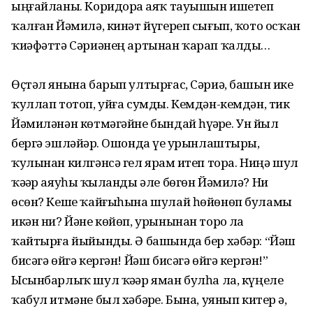
ыңғайланы. Коридорҙа аяҡ тауышын ишетеп
ҡалған Йәмилә, кинәт йүгереп сығып, ҡото осҡан
ҡиәфәттә Сәриәнең артынан ҡарап ҡалды…
Өҫтәл янына барып ултырғас, Сәриә, башын ике
ҡуллап тотоп, уйға сумды. Кемдән-кемдән, тик
Йәми­ләнән көтмәгәйне бындай һүҙҙәрҙе. Ун йыл
бергә эшләйҙәр. Ошонда үҙе урынлаштырҙы,
ҡулынан килгәнсә гел ярҙам итеп тора. Ниңә шул
ҡәҙәр аяуһыҙ ҡыланды әле бөгөн Йәмилә? Ни
өсөн? Кеше ҡайғыһына шулай һөйөнөп буламы
икән ни? Йәне көйөп, урынынан торҙо ла
ҡайтырға йыйынды. Ә башында бер хәбәр: “Йәш
бисәгә өйгә кергән! Йәш бисәгә өйгә кергән!”
Ысынбарлыҡ шул ҡәҙәр яман булһа ла, күңеле
ҡабул итмәне был хәбәрҙе. Бына, уянып китер ҙә,