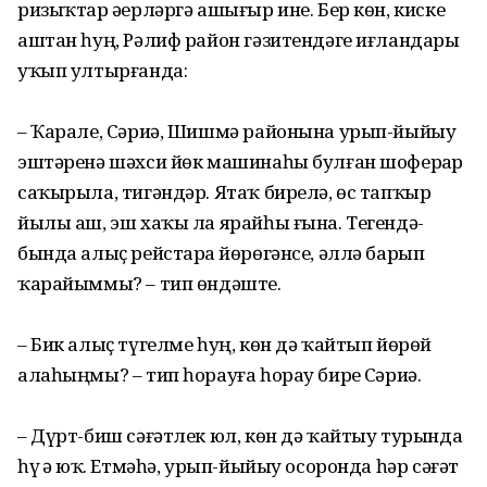
ризыҡтар әҙер­ләргә ашығыр ине. Бер көн, кис­ке
аштан һуң, Рәлиф район гә­зи­тендәге иғландарҙы
уҡып ултырғанда:
– Ҡарале, Сәриә, Шишмә районына урып-йыйыу
эштәренә шәхси йөк машинаһы булған шоферҙар
саҡырыла, тигәндәр. Ятаҡ бирелә, өс тапҡыр
йылы аш, эш хаҡы ла ярайһы ғына. Тегендә-
бында алыҫ рейстарҙа йөрөгәнсе, әллә барып
ҡарайыммы? – тип өндәште.
– Бик алыҫ түгелме һуң, көн дә ҡайтып йөрөй
алаһыңмы? – тип һорауға һорау бирҙе Сәриә.
– Дүрт-биш сәғәтлек юл, көн дә ҡайтыу турында
һүҙ ҙә юҡ. Етмәһә, урып-йыйыу осоронда һәр сәғәт