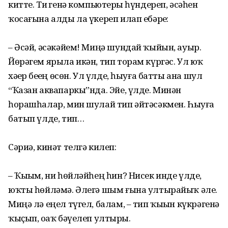
китте. Тиҙ генә компью­терҙы һүндереп, әсәһен
ҡосағына алды ла үкереп илап ебәрҙе:
– Әсәй, әсәкәйем! Миңә шундай ҡыйын, ауыр.
Йөрәгем ярыла икән, тип торам күргәс. Ул юҡ
хәҙер беҙҙең өсөн. Ул үлде, һыуға батты ана шул
“Ҡазан аквапаркы”нда. Эйе, үлде. Минән
һорашһалар, мин шулай тип әйтәсәкмен. Һыуға
батып үлде, тип…
Сәриә, кинәт телгә килеп:
– Ҡыҙым, ни һөйләйһең һин? Нисек инде үлде,
юҡты һөйләмә. Әлегә шым ғына ултырайыҡ әле.
Миңә лә еңел түгел, балам, – тип ҡыҙын күкрәгенә
ҡыҫып, оҙаҡ бәүелеп ултырҙы.