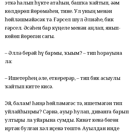
эткә һалып һүкте атаһын, башҡа ҡайтып, әҙәм
көлдөрөп йөрөмәһен, тине. Ул уның менән
һөйләшмәйәсәк тә. Ғәрсел шул Әлиәһе, бик
ғәрсел. Әсәһен бар күңеле менән аңлап, янып-
көйөп йөрөгән сағы.
– Әллә берәй һүҙ бармы, ҡыҙым? – тип һорауына
ла:
– Ишетерһең әле, еткерерҙәр, – тип бик асыулы
ҡайтып китте кисә.
Эй, балам! Һиңә һөйләмәгәс тә, ишетмәгән тип
уйлайһыңмы? Сәриә, ауыр һулап, диванға барып
ултырҙы ла уйҙарына сумды. Кинәт кенә бөгөн
иртән булған хәл иҫенә төштө. Ауылдан инде