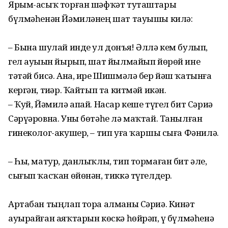
Ярым-асыҡ торған шәфҡәт туташтары
бүлмәһенән Йәмиләнең шат тауышы килә:
– Бына шулай инде ул донъя! Әллә кем булып,
гел ауыҙын йырып, шат йылмайып йөрөй ине
тәтәй бисә. Ана, ире Шишмәлә бер йәш ҡатынға
кергән, тиҙәр. Ҡайтып та китмәй икән.
– Ҡуй, Йәмилә апай. Насар кеше түгел бит Сәриә
Сәрүәровна. Уны бөтәһе лә маҡтай. Танылған
гинеколог-акушер, – тип уға ҡаршы сыға Фәнилә.
– Һы, матур, данлыҡлы, тип тормаған бит әле,
сығып ҡасҡан өйөнән, тиккә түгелдер.
Артабан тыңлап тора алманы Сәриә. Кинәт
ауырайған аяҡтарын көскә һөйрәп, үҙ бүлмәһенә