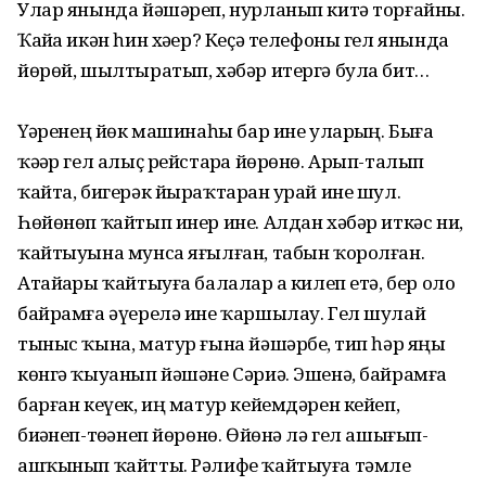
Улар янында йәшәреп, нурланып китә торғай­ны.
Ҡайҙа икән һин хәҙер? Кеҫә телефоны гел янында
йөрөй, шылтыратып, хәбәр итергә була бит…
Үҙҙәренең йөк машинаһы бар ине уларҙың. Быға
ҡәҙәр гел алыҫ рейстарҙа йөрөнө. Арып-талып
ҡайта, бигерәк йыраҡтарҙан урай ине шул.
Һөйөнөп ҡайтып инер ине. Алдан хәбәр иткәс ни,
ҡайты­уына мунса яғылған, табын ҡорол­ған.
Атайҙары ҡайтыуға балалар ҙа килеп етә, бер оло
байрамға әүерелә ине ҡаршылау. Гел шулай
тыныс ҡына, матур ғына йәшәрбеҙ, тип һәр яңы
көнгә ҡыуанып йәшәне Сәриә. Эшенә, байрамға
барған кеүек, иң матур кейемдәрен кейеп,
биҙәнеп-төҙәнеп йөрөнө. Өйөнә лә гел ашығып-
ашҡынып ҡайтты. Рә­лифе ҡайтыуға тәмле