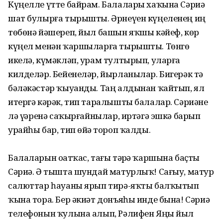
Күңелле үтте байрам. Балалары хаҡына Сәриә
шат булырға тырышты. Әрнеүен күңеленең иң
төбөнә йәшереп, йыл башын яҡшы кәйеф, көр
күңел менән ҡаршыларға тырышты. Төнгө
икелә, күмәкләп, урам тултырып, уларға
килделәр. Бейенеләр, йырланылар. Бигерәк тә
бәләкәстәр ҡыуанды. Таң алдынан ҡайтып, ял
итергә кәрәк, тип таралышты балалар. Сәриәне
лә үҙҙәренә саҡырғайнылар, иртәгә эшкә барып
урайһы бар, тип өйҙә тороп ҡалды.
Балаларын оҙатҡас, тағы тәҙрә ҡаршына баҫты
Сәриә. Ә тышта шундай матурлыҡ! Сағыу, матур
салюттар һауаны ярып тирә-яҡты балҡытып
ҡына тора. Бер әкиәт донъяһы инде бына! Сәриә
телефонын ҡулына алып, Рәлифен Яңы йыл