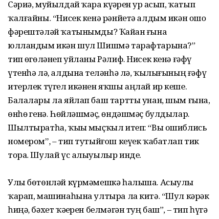
Сәриә, муйылдай ҡара күҙҙәрен ҙур асып, ҡатып
ҡалғайны. “Нисек кенә рәнйетә алдым икән ошо
фәрештәләй ҡаты­нымды? Ҡайҙан ғына
юлландым икән шул Шишмә тарафтарына?”
тип өҙгөләнеп уйланы Рәлиф. Нисек кенә ғәфү
үтенһә лә, алдына теҙләнһә лә, ҡылығының ғәфү
итерлек түгел икәнен яҡшы аңлай ир кеше.
Балалары ла яйлап баш тартты унан, шым ғына,
өнһөҙ генә. Һөйләшмәҫ, өндәшмәҫ булдылар.
Шылтыратһа, ҡыҙы мыҫҡыл итеп: “Вы ошиблись
номером”, – тип тутыйғош кеүек ҡабатлап тик
тора. Шулай үс алыуылыр инде.
Улы бөтөнләй күрмәмешкә һалыша. Асыулы
ҡарап, машина­һына ултыра ла китә. “Шул кәрәк
һиңә, бәхет ҡәҙерен белмәгән туң баш”, – тип һүгә