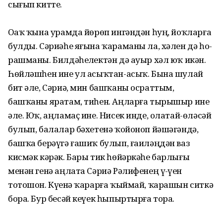
сығып китте.
Оҙаҡ ҡына урамда йөрөп ингән­дән һуң, йоҡларға
булды. Сәриәһе яғына ҡараманы ла, хәлен дә һо­
раш­маны. Билдәһеҙлектән дә ауыр хәл юҡ икән.
Һөйләшһен ине ул асыҡ­тан-асыҡ. Бына шулай
бит әле, Сәриә, мин башҡаны осраттым,
башҡаны яратам, тиһен. Аңларға тырышыр ине
әле. Юҡ, аңламаҫ ине. Нисек инде, олатай-өләсәй
булып, балалар бәхетенә ҡойоноп йәшәгәндә,
башҡа берәүгә ғашиҡ булып, ғаиләңдән ваз
кисмәк кәрәк. Бары тик һөйәркәһе барлығы
менән генә аңлата Сәриә Рәлифе­нең үҙ-үҙен
тотошон. Күҙенә ҡа­рарға ҡыймай, ҡарашын ситкә
бора. Бур бесәй кеүек һыпыртырға тора.