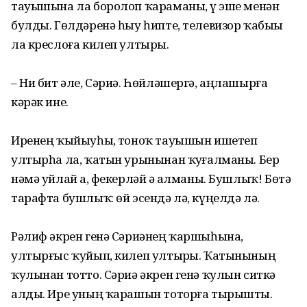
тауышына ла боролоп ҡараманы, үҙ эше менән
булды. Гөлдәренә һыу һипте, телевизор ҡабыҙҙы
ла креслоға килеп ултырҙы.
– Ни бит әле, Сәриә. Һөйләшергә, аңлашырға
кәрәк ине.
Иренең ҡыйыуһыҙ, тоноҡ тауышын ишетеп
ултырһа ла, ҡатын урынынан ҡуҙғалманы. Бер
нәмә уйлай ҙа, фекерләй ҙә алманы. Бушлыҡ! Бөтә
тарафта бушлыҡ: өй эсендә лә, күңелдә лә.
Рәлиф әкрен генә Сәриәнең ҡаршыһына,
ултырғыс ҡуйып, килеп ултырҙы. Ҡатынының
ҡулынан тотто. Сәриә әкрен генә ҡулын ситкә
алды. Ире уның ҡарашын тоторға тырышты.