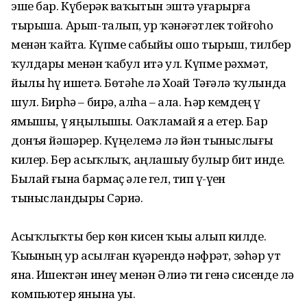
эше бар. Күберәк ваҡытын эштә уҙғарырға
тырыша. Арып-талып, ҙур ҡәнәғәтлек тойғоһо
менән ҡайта. Күпме сабыйҙы ошо тырыш, тилбер
ҡулдары менән ҡабул итә ул. Күпме рәхмәт,
йылы һүҙ ишетә. Бөтәһе лә Хоҙай Тәғәлә ҡулында
шул. Бирһә – бирә, алһа – ала. Һәр кемдең үҙ
яҙмышы, үҙ яңылышы. Оҙаҡламай яҙ ҙа етер. Бар
донъя йәшәрер. Күңелемә лә йән тыныслығы
килер. Бер асыҡлыҡ, аңлашыу булыр бит инде.
Былай ғына бармаҫ әле гел, тип үҙ-үҙен
тынысландырҙы Сәриә.
Асыҡлыҡты бер көн кисен ҡыҙы алып килде.
Ҡыҙының ҙур асылған күҙҙәрендә нәфрәт, зәһәр ут
яна. Ишектән инеү менән Әлиә тиҙ генә сисенде лә
компьютер янына уҙҙы.