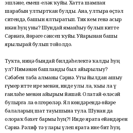
эшләне, емеш-еләк ҡуйҙы. Хатта шампан
шарабын ултыртҡан булды. Ана, ултыра өҫтәл
ситендә, башын ялтыратып. Тик кем генә асыр
икән һуң уны? Шундай яманһыу булып китте
Сәриәгә, йөрәге сәнсеп ҡуйҙы. Уйҙарынан башы
ярылырҙай булып тойолдо.
Туҡта, ниңә бындай билдәһеҙ­лектә ҡалды һуң
ул? Нимәнән башланды был айырылыу?
Сәбәбен таба алманы Сәриә. Утыҙ йылдан ашыу
ғүмер итте ире менән, инде улы ла, ҡыҙы ла үҙ
ғаиләһе менән айырым йәшәй. Олатай-өләсәй
булырға ла өлгөрҙөләр. Ял көндә­рендә өйҙәре
балаларҙың шат тауышына тула. Шунан да
олораҡ бәхет бармы һуң?! Инде ярата ейәндәрен
Сәриә. Рәлиф тә уларҙы үлеп ярата ине бит һуң.