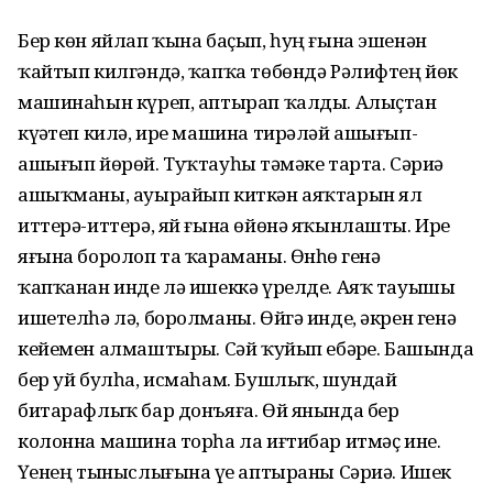
Бер көн яйлап ҡына баҫып, һуң ғына эшенән
ҡайтып килгәндә, ҡапҡа төбөндә Рәлифтең йөк
машинаһын күреп, аптырап ҡалды. Алыҫтан
күҙәтеп килә, ире машина тирәләй ашығып-
ашығып йөрөй. Туҡтауһыҙ тәмәке тарта. Сәриә
ашыҡманы, ауырайып киткән аяҡтарын ял
иттерә-иттерә, яй ғына өйөнә яҡынлашты. Ире
яғына боролоп та ҡараманы. Өнһөҙ генә
ҡапҡанан инде лә ишеккә үрелде. Аяҡ тауышы
ишетелһә лә, боролманы. Өйгә инде, әкрен генә
кейемен алмаштырҙы. Сәй ҡуйып ебәр­ҙе. Башында
бер уй булһа, исма­һам. Бушлыҡ, шундай
битараф­лыҡ бар донъяға. Өй янында бер
колонна машина торһа ла иғтибар итмәҫ ине.
Үҙенең тыныслығына үҙе аптыраны Сәриә. Ишек