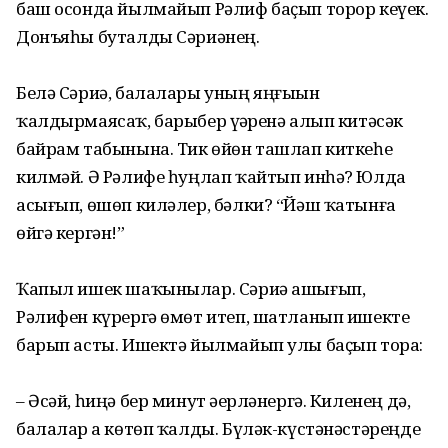
баш осонда йылмайып Рәлиф баҫып торор кеүек.
Донъяһы буталды Сәриәнең.
Белә Сәриә, балалары уның яңғыҙын
ҡалдырмаясаҡ, барыбер үҙҙәренә алып китәсәк
байрам табынына. Тик өйөн ташлап киткеһе
килмәй. Ә Рәлифе һуңлап ҡайтып инһә? Юлда
асығып, өшөп киләлер, бәлки? “Йәш ҡатынға
өйгә кергән!”
Ҡапыл ишек шаҡынылар. Сәриә ашығып,
Рәлифен күрергә өмөт итеп, шатланып ишекте
барып асты. Ишектә йылмайып улы баҫып тора:
– Әсәй, һиңә бер минут әҙер­ләнергә. Киленең дә,
балалар ҙа көтөп ҡалды. Бүләк-күстәнәстә­реңде