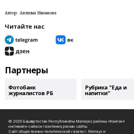
Автор:
Аклима Имамова
Читайте нас
Партнеры
Фотобанк
Рубрика "Еда и
журналистов РБ
напитки"
© 2026 Башҡортостан Республикаһы Мәләүез районы «Көнгәк»
ижтимағи-сәйәси гәзитенең рәсми сайты.
Сайт общественно-политической газеты г. Мелеуз и