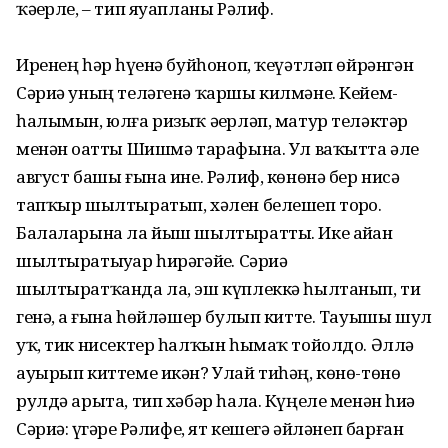
ҡәҙерле, – тип яуапланы Рәлиф.
Иренең һәр һүҙенә буйһоноп, ҡеүәтләп өйрәнгән
Сәриә уның теләгенә ҡаршы килмәне. Кейем-
һалымын, юлға ризыҡ әҙерләп, матур теләктәр
менән оҙатты Шишмә тарафына. Ул ваҡытта әле
август башы ғына ине. Рәлиф, көнөнә бер нисә
тапҡыр шылтыратып, хәлен белешеп торҙо.
Балаларына ла йыш шылтыратты. Ике айҙан
шылтыратыуҙар һирәгәйҙе. Сәриә
шылтыратҡанда ла, эш күплеккә һылтанып, тиҙ
генә, аҙ ғына һөйлә­шер булып китте. Тауышы шул
уҡ, тик нисектер һалҡын һымаҡ тойолдо. Әллә
ауырып киттеме икән? Улай тиһәң, көнө-төнө
рулдә арыта, тип хәбәр һала. Күңеле менән һиҙә
Сәриә: үҙгәрҙе Рәлифе, ят кешегә әйләнеп барған