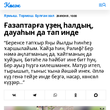
Көнгәк
Яҙмыш. Тормош. Булған хәл
28 ИЮНЯ , 10:00
Ғазаптарға үҙең һалдың,
дауаһын да тап инде
“Беренсе тапҡыр Яңы йылды һинһеҙ
ҡаршылайым. Ҡайҙа һин, Рәлиф? Бер
нәмә аңлатманың да, ҡайтманың да
ҡуйҙың. Бөтәһе лә һәйбәт ине бит һуң.
Бер ауыҙ һүҙгә килешмәнек. Матур итеп,
тырышып, тыныс ҡына йәшәй инек. Әллә
күҙ генә тейҙе инде беҙгә, насар, көнсөл
күҙҙәр…”