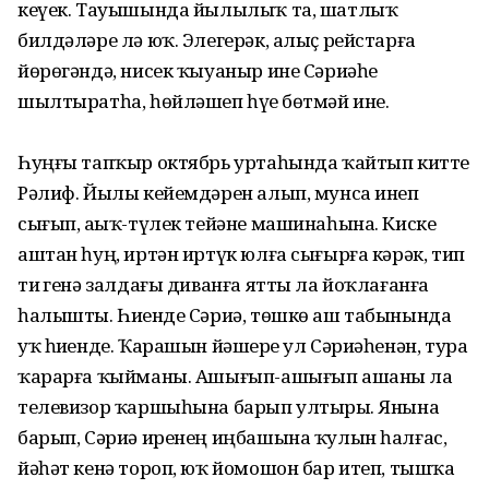
кеүек. Тауышында йылылыҡ та, шатлыҡ
билдәләре лә юҡ. Элегерәк, алыҫ рейстарға
йөрөгәндә, нисек ҡыуаныр ине Сәриәһе
шылтыратһа, һөйләшеп һүҙе бөтмәй ине.
Һуңғы тапҡыр октябрь уртаһын­да ҡайтып китте
Рәлиф. Йылы кейемдәрен алып, мунса инеп
сығып, аҙыҡ-түлек тейәне машина­һына. Киске
аштан һуң, иртән иртүк юлға сығырға кәрәк, тип
тиҙ генә залдағы диванға ятты ла йоҡла­ғанға
һалышты. Һиҙенде Сәриә, төшкө аш табынында
уҡ һиҙенде. Ҡарашын йәшерҙе ул Сәриәһенән, тура
ҡарарға ҡыйманы. Ашығып-ашығып ашаны ла
телевизор ҡаршыһына барып ултырҙы. Янына
барып, Сәриә иренең иңбашына ҡулын һалғас,
йәһәт кенә тороп, юҡ йомошон бар итеп, тышҡа