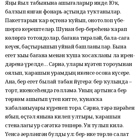
Яңы йыл табынына ашығаларҙыр инде. Юҡ,
балҡып янған фонарь аҫтында туҡтанылар.
Пакеттарын ҡар өҫтөнә ҡуйып, онотолоп үбе­
шергә керештеләр. Шунан бер-береһенә ҡарап
көлөргә тотондолар, бағана тирәләй, бала-саға
кеүек, баҫтырышып уйнай башланылар. Бына
егет ҡыҙҙы бағана ме­нән ҡуша ҡосаҡланы ла ирен­
дәренә үрелде… Сәриә, уларҙы күҙәтеп тороуынан
оялып, ҡарашын урамдың икенсе осона күсерҙе.
Ана, бер егет былай табан йүгерә: бер ҡулында –
торт, икенсеһендә гөлләмә. Уның артынса бер
төркөм ашығып үтеп китте, ҡунаҡҡа
ҡабаланыуҙары күренеп тора. Сәриә, тәҙрә пәрҙәһен
ябып, өҫтәл янына килеп ултырҙы, ҡарашын
стеналағы ҙур сәғәткә төшөрҙө. Ун тулып килә.
Үҙенсә әҙерләнгән булды ул: бер-ике төрлө салат