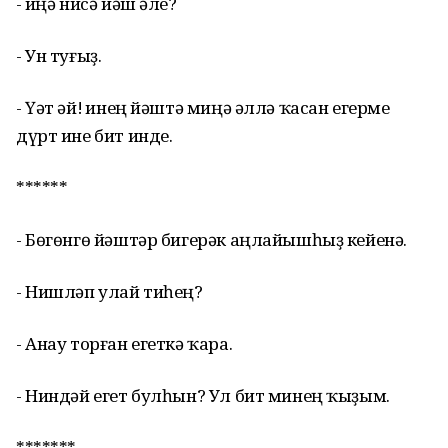
- Һиңә нисә йәш әле?
- Ун туғыҙ.
- Үәт әй! Һинең йәштә миңә әллә ҡасан егерме
дүрт ине бит инде.
******
- Бөгөнгө йәштәр бигерәк аңлайышһыҙ кейенә.
- Нишләп улай тиһең?
- Анау торған егеткә ҡара.
- Ниндәй егет булһын? Ул бит минең ҡыҙым.
*******