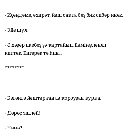
- Иҫеңдәме, әхирәт, йәш саҡта беҙ бик сибәр инек.
- Эйе шул.
- Ә хәҙер икебеҙ ҙә ҡартайып, йәмһеҙләнеп
киттек. Бигерәк тә һин...
********
- Бөгөнгө йәштәр ғаилә ҡороуҙан ҡурҡа.
- Дөрөҫ эшләй!
- Ниңә?