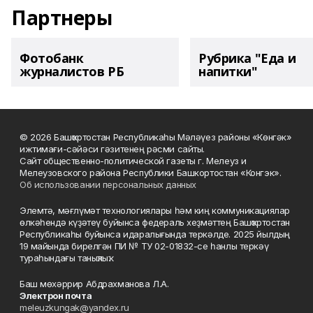
Партнеры
Фотобанк
Рубрика "Еда и
журналистов РБ
напитки"
© 2026 Башҡортостан Республикаһы Мәләүез районы «Көнгәк»
ижтимағи-сәйәси гәзитенең рәсми сайты.
Сайт общественно-политической газеты г. Мелеуз и
Мелеузовского района Республики Башкортостан «Конгэк».
Об использовании персональных данных
Элемтә, мәғлүмәт технологиялары һәм киң коммуникациялар
өлкәһендә күҙәтеү буйынса федераль хеҙмәттең Башҡортостан
Республикаһы буйынса идаралығында теркәлде. 2025 йылдың
19 майында бирелгән ПИ № ТУ 02-01832-се һанлы теркәү
тураһындағы таныҡлыҡ.
Баш мөхәррир Абдрахманова Л.А.
Электрон почта
meleuzkungak@yandex.ru