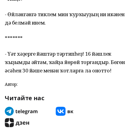
- Өйләнгәнгә тиклем мин ҡурҡыуҙың ни икәнен
дә белмәй инем.
*******
- Үәт хәҙерге йәштәр тәртипһеҙ! 16 йәшлек
ҡыҙымды әйтәм, ҡайҙа йөрөй торғандыр. Бөгөн
әсәһен 30 йәше менән ҡотларға ла онотто!
Автор:
Читайте нас