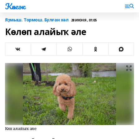
Көнгәк
Яҙмыш. Тормош. Булған хәл
28 ИЮНЯ , 01:05
Көлөп алайыҡ әле
Көлөп алайыҡ әле