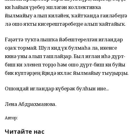
көн һайын үҙебеҙ эшләгән коллективҡа
йылмайыу алып киләйек, ҡайтҡанда ғаиләбеҙгә
лә ошо яҡты кисерештәребеҙҙе алып ҡайтайыҡ.
Ғәҙәттә туҡталышҡа йәбештерелгән иғландар
оҙаҡ тормай. Шул көндө үк булмаһа ла, икенсе
көнөнә уны алып ташлайҙар. Был иғлан иһә дүрт-
биш көн эленеп торҙо һәм ошо дүрт-биш көн буйы
бик күптәрҙең йөҙөндә ихлас йылмайыу тыуҙырҙы.
Ошондай иғландар күберәк булһын ине...
Лена Абдрахманова.
Автор:
Читайте нас