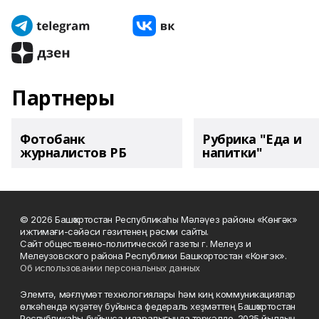
Партнеры
Фотобанк
Рубрика "Еда и
журналистов РБ
напитки"
© 2026 Башҡортостан Республикаһы Мәләүез районы «Көнгәк»
ижтимағи-сәйәси гәзитенең рәсми сайты.
Сайт общественно-политической газеты г. Мелеуз и
Мелеузовского района Республики Башкортостан «Конгэк».
Об использовании персональных данных
Элемтә, мәғлүмәт технологиялары һәм киң коммуникациялар
өлкәһендә күҙәтеү буйынса федераль хеҙмәттең Башҡортостан
Республикаһы буйынса идаралығында теркәлде. 2025 йылдың