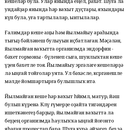
кешеләр була. Улар янында еңел, рәхәт. Шуға ла
ундайҙар янында һәр ваҡыт дуҫтары, яҡындары
күп була, уға тартылалар, ынтылалар.
Ғалимдар кеше аңы һәм йылмайыу араһында
тығыҙ бәйләнеш булыуын иҫбатлаған. Мәҫәлән,
йылмайған ваҡытта организмда эндорфин -
бәхет гормоны - бүленеп сыға, шунлыҡтан кеше
үҙен бәхетле тоя. Йылмайыу эргәләге кешеләрҙә
лә ыңғай тойғолар уята. Ул бәхәсле, көсөргәнешле
мәлде йомшартырға булышлыҡ итә.
Йылмайған кеше һәр ваҡыт һөйкөмлө, матур, йәш
булып күренә. Көлөү ғүмерҙе оҙайта тигәндәрен
ишеткәнегеҙ барҙыр, йылмайған ваҡытта ла
беҙҙең организмда һаулыҡҡа ыңғай йоғонто
яһаған процестар бара. Шуға күрә, әйҙәгеҙ, беҙ ҙә