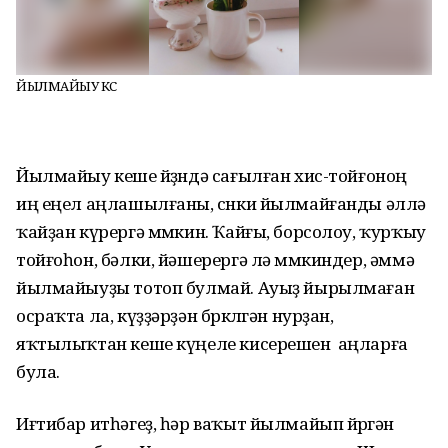
ЙЫЛМАЙЫУ КӨСӨ
Йылмайыу кеше йөҙөндә сағылған хис-тойғоноң
иң еңел аңлашылғаны, сөнки йылмайғанды әллә
ҡайҙан күрергә мөмкин. Ҡайғы, борсолоу, ҡурҡыу
тойғоһон, бәлки, йәшерергә лә мөмкиндер, әммә
йылмайыуҙы тотоп булмай. Ауыҙ йырылмаған
осраҡта ла, күҙҙәрҙән бөркөлгән нурҙан,
яҡтылыҡтан кеше күңеле кисерешен аңларға
була.
Иғтибар итһәгеҙ, һәр ваҡыт йылмайып йөрөгән