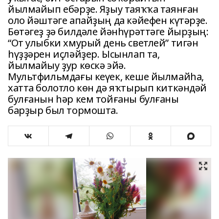
йылмайып ебәрҙе. Яҙыу таяҡҡа таянған
оло йәштәге апайҙың да кәйефен күтәрҙе.
Бөтәгеҙ ҙә билдәле йәнһүрәттәге йырҙың:
“От улыбки хмурый день светлей” тигән
һүҙҙәрен иҫләйҙер. Ысынлап та,
йылмайыу ҙур көскә эйә.
Мультфильмдағы кеүек, кеше йылмайһа,
хатта болотло көн дә яҡтырып киткәндәй
булғанын һәр кем тойғаны булғаны
барҙыр был тормошта.