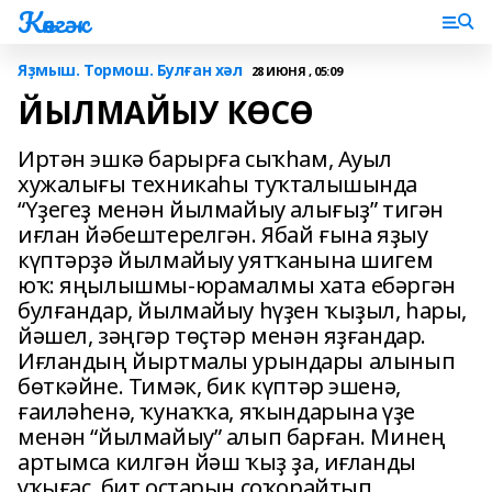
Көнгәк
Яҙмыш. Тормош. Булған хәл
28 ИЮНЯ , 05:09
ЙЫЛМАЙЫУ КӨСӨ
Иртән эшкә барырға сыҡһам, Ауыл
хужалығы техникаһы туҡталышында
“Үҙегеҙ менән йылмайыу алығыҙ” тигән
иғлан йәбештерелгән. Ябай ғына яҙыу
күптәрҙә йылмайыу уятҡанына шигем
юҡ: яңылышмы-юрамалмы хата ебәргән
булғандар, йылмайыу һүҙен ҡыҙыл, һары,
йәшел, зәңгәр төҫтәр менән яҙғандар.
Иғландың йыртмалы урындары алынып
бөткәйне. Тимәк, бик күптәр эшенә,
ғаиләһенә, ҡунаҡҡа, яҡындарына үҙе
менән “йылмайыу” алып барған. Минең
артымса килгән йәш ҡыҙ ҙа, иғланды
уҡығас, бит остарын соҡорайтып