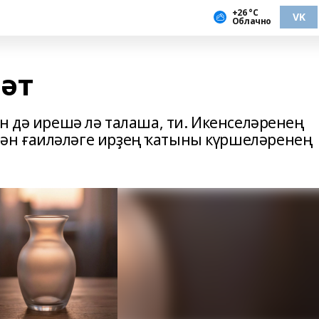
+26 °С
VK
Облачно
әт
н дә ирешә лә талаша, ти. Икенселәренең
ән ғаиләләге ирҙең ҡатыны күршеләренең