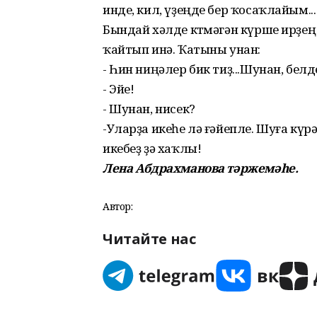
инде, кил, үҙеңде бер ҡосаҡлайым...
Бындай хәлде көтмәгән күрше ирҙең йө
ҡайтып инә. Ҡатыны унан:
- Һин ниңәлер бик тиҙ...Шунан, бел
- Эйе!
- Шунан, нисек?
-Уларҙа икеһе лә ғәйепле. Шуға күрә
икебеҙ ҙә хаҡлы!
Лена Абдрахманова тәржемәһе.
Автор:
Читайте нас