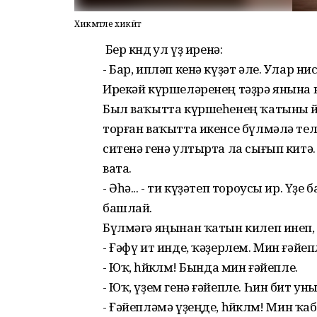
Хикмәтле хикәйәт
Бер көндө ул үҙ иренә:
- Бар, ипләп кенә күҙәт әле. Улар н
Ирекәй күршеләренең тәҙрә янына к
Был ваҡытта күршеһенең ҡатыны өй 
торған ваҡытта икенсе бүлмәлә те
ситенә генә ултырта ла сығып китә. 
вата.
- Әһә... - ти күҙәтеп тороусы ир. 
башлай.
Бүлмәгә яңынан ҡатын килеп инеп, 
- Ғәфү ит инде, ҡәҙерлем. Мин ғәйе
- Юҡ, һөйөклөм! Бында мин ғәйепле.
- Юҡ, үҙем генә ғәйепле. Һин бит ун
- Ғәйепләмә үҙеңде, һөйөклөм! Мин 