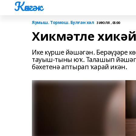
Көнгәк
Яҙмыш. Тормош. Булған хәл
3 ИЮЛЯ , 05:00
Хикмәтле хикәй
Ике күрше йәшәгән. Берәүҙәре кө
тауыш-тыны юҡ. Талашып йәшәг
бәхетенә аптырап ҡарай икән.