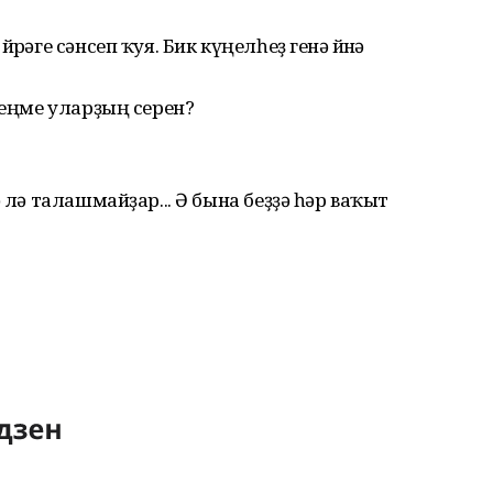
рәге сәнсеп ҡуя. Бик күңелһеҙ генә өйөнә
деңме уларҙың серен?
 лә талашмайҙар... Ә бына беҙҙә һәр ваҡыт