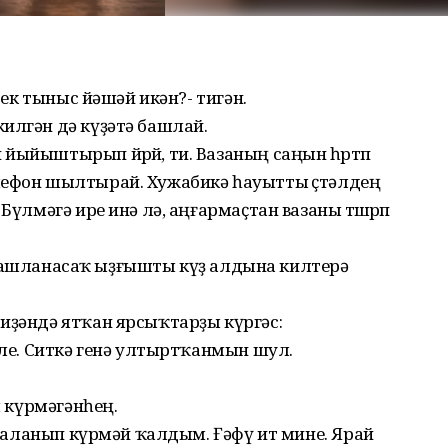
исек тыныс йәшәй икән?- тигән.
илгән дә күҙәтә башлай.
йыйыштырып йөрөй, ти. Вазаның саңын һөртөп
лефон шылтырай. Хужабикә һауытты өҫтәлдең
Бүлмәгә ире инә лә, аңғармаҫтан вазаны төшөрөп
Үҙе башланасаҡ ыҙғышты күҙ алдына килтерә
иҙәндә ятҡан ярсыҡтарҙы күргәс:
пле. Ситкә генә ултыртҡанмын шул.
ы күрмәгәнһең.
ҡабаланып күрмәй ҡалдым. Ғәфү ит мине. Ярай