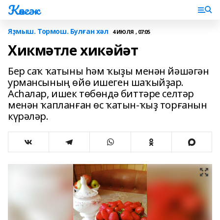
Көнгәк
Яҙмыш. Тормош. Булған хәл
4 ИЮЛЯ , 07:05
Хикмәтле хикәйәт
Бер саҡ ҡатыны һәм ҡыҙы менән йәшәгән
урмансының өйө ишеген шаҡыйҙар.
Асһалар, ишек төбөндә биттәре селтәр
менән ҡапланған өс ҡатын-ҡыҙ торғанын
күрәләр.