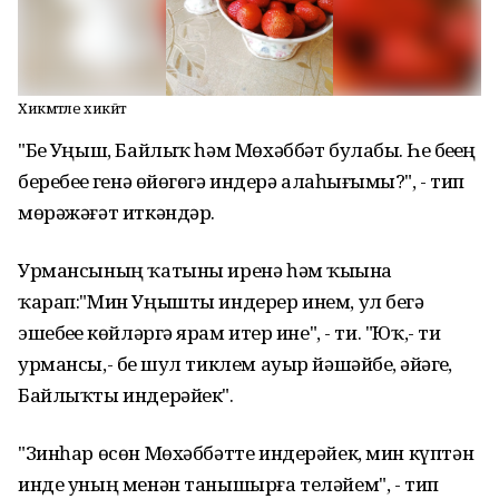
Хикмәтле хикәйәт
"Беҙ Уңыш, Байлыҡ һәм Мөхәббәт булабыҙ. Һеҙ беҙҙең
беребеҙҙе генә өйөгөҙгә индерә алаһығыҙмы?", - тип
мөрәжәғәт иткәндәр.
Урмансының ҡатыны иренә һәм ҡыҙына
ҡарап:"Мин Уңышты индерер инем, ул беҙгә
эшебеҙҙе көйләргә ярҙам итер ине", - ти. "Юҡ,- ти
урмансы,- беҙ шул тиклем ауыр йәшәйбеҙ, әйҙәгеҙ,
Байлыҡты индерәйек".
"Зинһар өсөн Мөхәббәтте индерәйек, мин күптән
инде уның менән танышырға теләйем", - тип