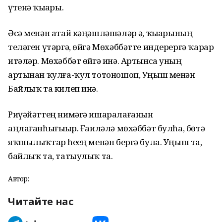
үтенә ҡыҙҙары.
Әсә менән атай кәңәшләшәләр ҙә, ҡыҙҙарының
теләген үтәргә, өйгә Мөхәббәтте индерергә ҡарар
итәләр. Мөхәббәт өйгә инә. Артынса уның
артынан ҡулға-ҡул тотоношоп, Уңыш менән
Байлыҡ та килеп инә.
Риүәйәттең нимәгә ишаралағанын
аңлағанһығыҙҙыр. Ғаиләлә мөхәббәт булһа, бөтә
яҡшылыҡтар һеҙҙең менән бергә була. Уңыш та,
байлыҡ та, татыулыҡ та.
Автор:
Читайте нас