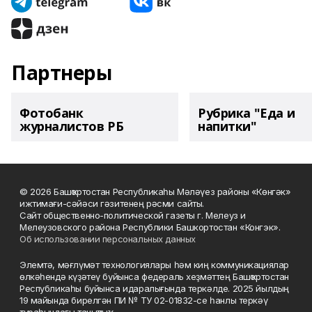
Партнеры
Фотобанк
Рубрика "Еда и
журналистов РБ
напитки"
© 2026 Башҡортостан Республикаһы Мәләүез районы «Көнгәк»
ижтимағи-сәйәси гәзитенең рәсми сайты.
Сайт общественно-политической газеты г. Мелеуз и
Мелеузовского района Республики Башкортостан «Конгэк».
Об использовании персональных данных
Элемтә, мәғлүмәт технологиялары һәм киң коммуникациялар
өлкәһендә күҙәтеү буйынса федераль хеҙмәттең Башҡортостан
Республикаһы буйынса идаралығында теркәлде. 2025 йылдың
19 майында бирелгән ПИ № ТУ 02-01832-се һанлы теркәү