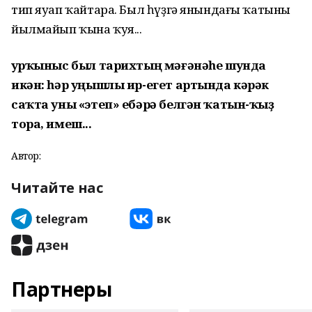
тип яуап ҡайтара. Был һүҙгә янындағы ҡатыны
йылмайып ҡына ҡуя...
Ҡурҡыныс был тарихтың мәғәнәһе шунда
икән: һәр уңышлы ир-егет артында кәрәк
саҡта уны «этеп» ебәрә белгән ҡатын-ҡыҙ
тора, имеш...
Автор:
Читайте нас
Партнеры