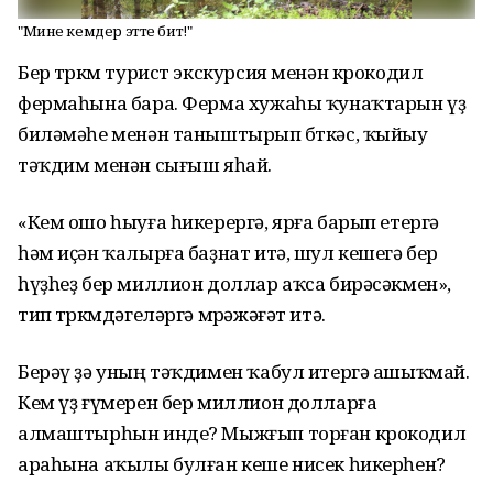
"Мине кемдер этте бит!"
Бер төркөм турист экскурсия менән крокодил
фермаһына бара. Ферма хужаһы ҡунаҡтарын үҙ
биләмәһе менән таныштырып бөткәс, ҡыйыу
тәҡдим менән сығыш яһай.
«Кем ошо һыуға һикерергә, ярға барып етергә
һәм иҫән ҡалырға баҙнат итә, шул кешегә бер
һүҙһеҙ бер миллион доллар аҡса бирәсәкмен»,
тип төркөмдәгеләргә мөрәжәғәт итә.
Берәү ҙә уның тәҡдимен ҡабул итергә ашыҡмай.
Кем үҙ ғүмерен бер миллион долларға
алмаштырһын инде? Мыжғып торған крокодил
араһына аҡылы булған кеше нисек һикерһен?