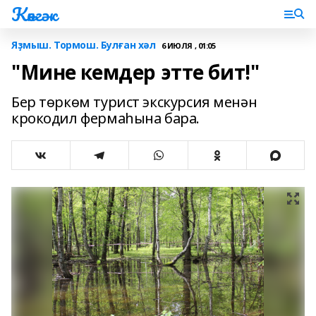
Көнгәк
Яҙмыш. Тормош. Булған хәл
6 ИЮЛЯ , 01:05
"Мине кемдер этте бит!"
Бер төркөм турист экскурсия менән
крокодил фермаһына бара.