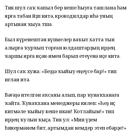
Тик шул саҡ ҡапыл бер кеше һыуға ташлана һәм
ярға табан йөҙөп китә, крокодилдар иһә уның
артынан ҡыуа төшә.
Был күренештән күпмелер ваҡыт хатта тын
алырға ҡурҡып торған юлдаштарҙың ирҙең
ҡаршы ярға иҫән-имен барып етеүенә иҫе китә.
Шул саҡ хужа: «Беҙҙә ҡыйыу еңеүсе бар!» тип
иғлан итә.
Вәғәҙә ителгән аҡсаны алып, пар ҡунаҡханаға
ҡайта. Ҡунаҡхана менеджеры килеп: «Һеҙ иҫ
китмәле ҡыйыу кеше икән! Ҡотлайым!» тип
ирҙең ҡулын ҡыҫа. Тик ул: «Мин үҙем
һикермәнем бит, артымдан кемдер этеп ебәрҙе!»