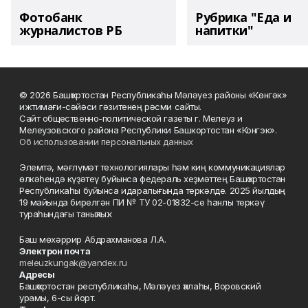
Фотобанк
Рубрика "Еда и
журналистов РБ
напитки"
© 2026 Башҡортостан Республикаһы Мәләүез районы «Көнгәк»
ижтимағи-сәйәси гәзитенең рәсми сайты.
Сайт общественно-политической газеты г. Мелеуз и
Мелеузовского района Республики Башкортостан «Конгэк».
Об использовании персональных данных
Элемтә, мәғлүмәт технологиялары һәм киң коммуникациялар
өлкәһендә күҙәтеү буйынса федераль хеҙмәттең Башҡортостан
Республикаһы буйынса идаралығында теркәлде. 2025 йылдың
19 майында бирелгән ПИ № ТУ 02-01832-се һанлы теркәү
тураһындағы таныҡлыҡ.
Баш мөхәррир Абдрахманова Л.А.
Электрон почта
meleuzkungak@yandex.ru
Адресы
Башҡортостан республикаһы, Мәләүез ҡалаһы, Воровский
урамы, 6-сы йорт.