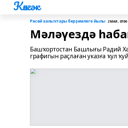
Көнгәк
Рәсәй халыҡтары берҙәмлеге йылы
2 МАЯ , 07:00
Мәләүездә һаба
Башҡортостан Башлығы Радий Хә
графигын раҫлаған указға ҡул ҡу