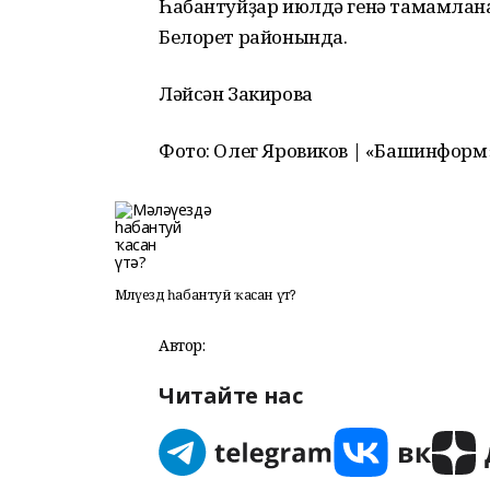
Һабантуйҙар июлдә генә тамамлана:
Белорет районында.
Ләйсән Закирова
Фото: Олег Яровиков | «Башинформ»
Мәләүездә һабантуй ҡасан үтә?
Автор:
Читайте нас