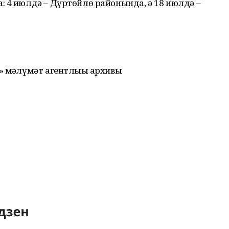
 4 июлдә – Дүртөйлө районында, ә 18 июлдә –
 мәғлүмәт агентлығы архивы