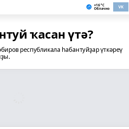
+16 °С
VK
Облачно
нтуй ҡасан үтә?
биров республикала һабантуйҙар үткәреү
йҙы.