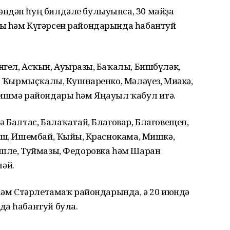
ндән һуң билдәле булыуынса, 30 майҙа
сы һәм Күгәрсен райондарында һабантуй
гел, Асҡын, Ауырғазы, Баҡалы, Бишбүләк,
а, Ҡырмыҫҡалы, Кушнаренко, Мәләүез, Миәкә,
Шишмә райондары һәм Яңауыл ҡабул итә.
ә Балтас, Балаҡатай, Благовар, Благовещен,
еш, Ишембай, Ҡыйғы, Краснокама, Мишкә,
ешле, Туймазы, Федоровка һәм Шаран
әй.
 һәм Стәрлетамаҡ райондарында, ә 20 июндә
да һабантуй була.