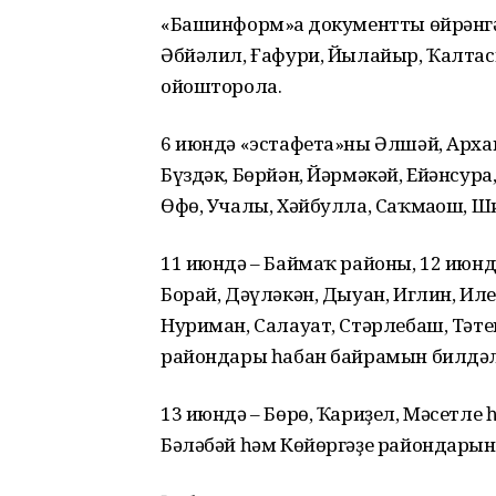
«Башинформ»ға документты өйрәнгә
Әбйәлил, Ғафури, Йылайыр, Ҡалта
ойошторола.
6 июндә «эстафета»ны Әлшәй, Архан
Бүздәк, Бөрйән, Йәрмәкәй, Ейәнсур
Өфө, Учалы, Хәйбулла, Саҡмағош, 
11 июндә – Баймаҡ районы, 12 июнд
Борай, Дәүләкән, Дыуан, Иглин, Ил
Нуриман, Салауат, Стәрлебаш, Тәт
райондары һабан байрамын билдәл
13 июндә – Бөрө, Ҡариҙел, Мәсетле
Бәләбәй һәм Көйөргәҙе райондарын