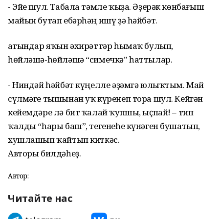
- Эйе шул. Табала тәмле ҡыҙа. Әҙерәк көнбағыш
майын бутап ебәрһәң ишү ҙә һәйбәт.
Ҡатындар яҡын әхирәттәр һымаҡ булып,
һөйләшә-һөйләшә “симечкә” һаттылар.
- Ниндәй һәйбәт күңелле әҙәмгә юлыҡтым. Май
сүлмәге тышынан уҡ күренеп тора шул. Кейгән
кейемдәре лә бит ҡалай ҡупшы, ыҫпай! – тип
ҡалды “һары баш”, тегенеһе күнәген бушатып,
хушлашып ҡайтып киткәс.
Авторы билдәһеҙ.
Автор:
Читайте нас