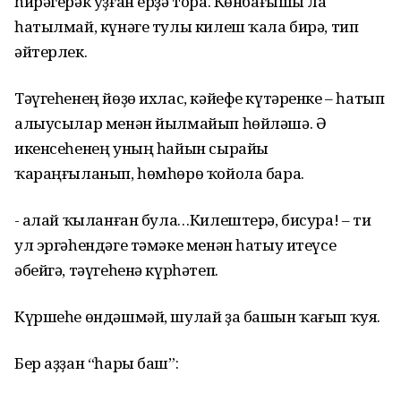
һирәгерәк уҙған ерҙә тора. Көнбағышы ла
һатылмай, күнәге тулы килеш ҡала бирә, тип
әйтерлек.
Тәүгеһенең йөҙө ихлас, кәйефе күтәренке – һатып
алыусылар менән йылмайып һөйләшә. Ә
икенсеһенең уның һайын сырайы
ҡараңғыланып, һөмһөрө ҡойола бара.
- Ҡалай ҡыланған була…Килештерә, бисура! – ти
ул эргәһендәге тәмәке менән һатыу итеүсе
әбейгә, тәүгеһенә күрһәтеп.
Күршеһе өндәшмәй, шулай ҙа башын ҡағып ҡуя.
Бер аҙҙан “һары баш”: