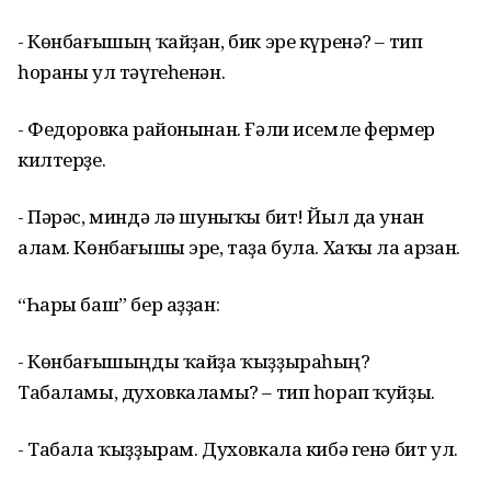
- Көнбағышың ҡайҙан, бик эре күренә? – тип
һораны ул тәүгеһенән.
- Федоровка районынан. Ғәли исемле фермер
килтерҙе.
- Пәрәс, миндә лә шуныҡы бит! Йыл да унан
алам. Көнбағышы эре, таҙа була. Хаҡы ла арзан.
“Һары баш” бер аҙҙан:
- Көнбағышыңды ҡайҙа ҡыҙҙыраһың?
Табаламы, духовкаламы? – тип һорап ҡуйҙы.
- Табала ҡыҙҙырам. Духовкала кибә генә бит ул.