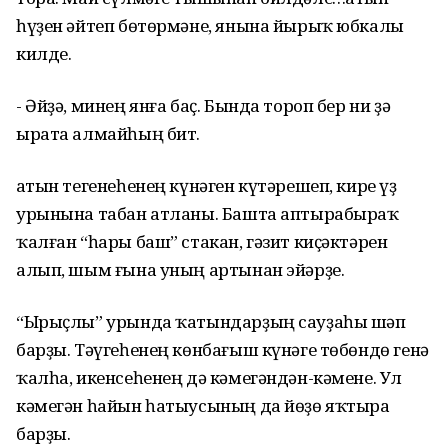
һүҙен әйтеп бөтөрмәне, янына йырыҡ юбкалы
килде.
- Әйҙә, минең янға баҫ. Бында тороп бер ни ҙә
ырата алмайһың бит.
Ҡатын тегенеһенең күнәген күтәрешеп, кире үҙ
урынына табан атланы. Башта аптырабыраҡ
ҡалған “һары баш” стакан, гәзит киҫәктәрен
алып, шым ғына уның артынан эйәрҙе.
“Ырыҫлы” урында ҡатындарҙың сауҙаһы шәп
барҙы. Тәүгеһенең көнбағыш күнәге төбөндө генә
ҡалһа, икенсеһенең дә кәмегәндән-кәмене. Ул
кәмегән һайын һатыусының да йөҙө яҡтыра
барҙы.