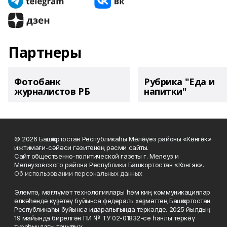
Партнеры
Фотобанк
Рубрика "Еда и
журналистов РБ
напитки"
© 2026 Башҡортостан Республикаһы Мәләүез районы «Көнгәк»
ижтимағи-сәйәси гәзитенең рәсми сайты.
Сайт общественно-политической газеты г. Мелеуз и
Мелеузовского района Республики Башкортостан «Конгэк».
Об использовании персональных данных
Элемтә, мәғлүмәт технологиялары һәм киң коммуникациялар
өлкәһендә күҙәтеү буйынса федераль хеҙмәттең Башҡортостан
Республикаһы буйынса идаралығында теркәлде. 2025 йылдың
19 майында бирелгән ПИ № ТУ 02-01832-се һанлы теркәү
тураһындағы таныҡлыҡ.