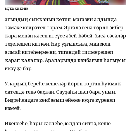
Ҡыҫҡа хикәйә
Ҡатындың сыҡҡанын көтөп, магазин алдында
тәмәке көйрәтеп торам. Эргәлә генә төрлө әйбер-
ҡара менән кәсеп итеүсе әбей-һәбей, бисә-сәсәләр
теҙелешеп киткән. Һәр уҙғынсыға, минекен
алмай китәһеңме ни, тигәндәй тилмерешеп
ҡарап ҡалалар. Араларында көнбағыш һатыусы
икәү ҙә бар.
Уларҙың береһе кешеләр йөрөп торған һуҡмаҡ
ситендә генә баҫҡан. Сауҙаһы шәп бара уның.
Биҙрәһендәге көнбағыш өйөмө күҙгә күренеп
кәмей.
Икенсеһе, һары сәслеһе, юлдан ситтә, кеше