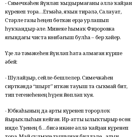
- Симечкәһен йүнләп ҡыҙҙырмағаны әллә ҡайҙан
күренеп тора…Етмәһә, яҡын тирәлә, Салауат,
Стәрле газы һеңеп бөткән ерҙә урлашып
һуҡҡандыр әле. Минеке һымаҡ Фиҙоровка
яғындағы чиста көнбағыш булһа – бер хәйер.
Үҙе лә тәмәкеһен йүнләп һата алмаған күрше
әбей:
- Шулайҙыр, сейле-бешлелер. Симечкәһен
сирткәндә “шырт” иткән тауыш та сыҡмай бит,
тип тегенеһенең һүҙен йөпләп ҡуя.
- Юбкаһының да арты күренеп торорлоҡ
йырыҡлыһын кейгән. Ир-атты ылыҡтырыр өсөн
инде. Үҙенең б….бисә икәне әллә ҡайҙан күренеп
тора. Май сүлмәге тышынан билдәле…Ҡатын