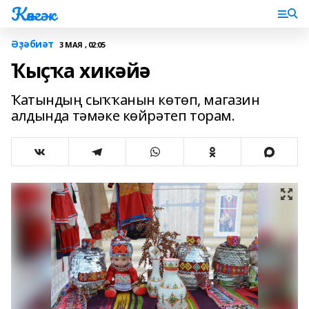
Көнгәк
Әҙәбиәт
3 МАЯ , 02:05
Ҡыҫҡа хикәйә
Ҡатындың сыҡҡанын көтөп, магазин
алдында тәмәке көйрәтеп торам.