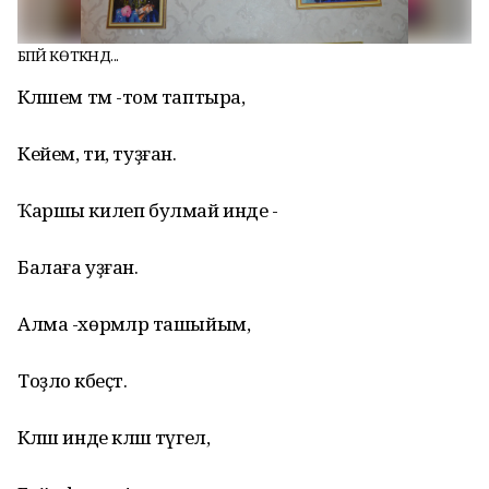
БӘПӘЙ КӨТКӘНДӘ...
Кәләшем тәм -том таптыра,
Кейем, ти, туҙған.
Ҡаршы килеп булмай инде -
Балаға уҙған.
Алма -хөрмәләр ташыйым,
Тоҙло кәбеҫтә.
Кәләш инде кәләш түгел,