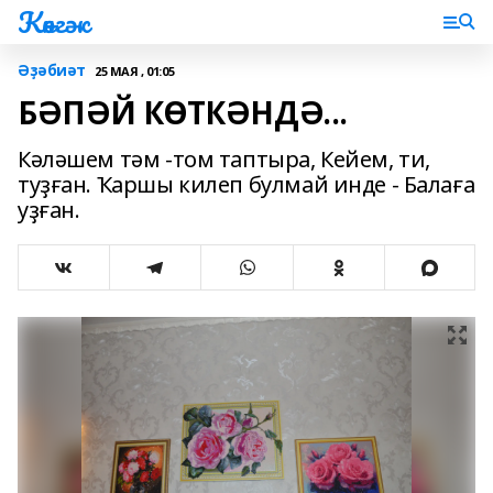
Көнгәк
Әҙәбиәт
25 МАЯ , 01:05
БӘПӘЙ КӨТКӘНДӘ...
Кәләшем тәм -том таптыра, Кейем, ти,
туҙған. Ҡаршы килеп булмай инде - Балаға
уҙған.