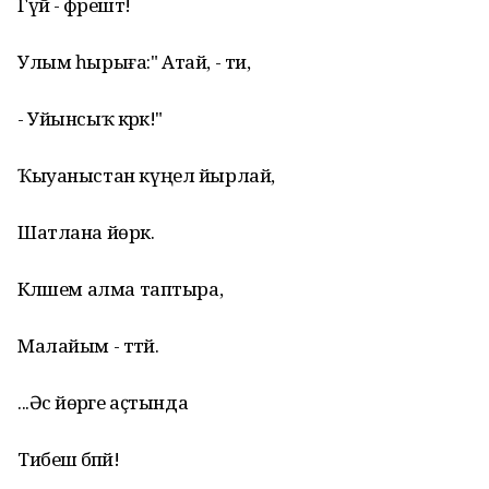
Гүйә - фәрештә!
Улым һырыға:" Атай, - ти,
- Уйынсыҡ кәрәк!"
Ҡыуаныстан күңел йырлай,
Шатлана йөрәк.
Кәләшем алма таптыра,
Малайым - тәтәй.
...Әсә йөрәге аҫтында
Тибешә бәпәй!