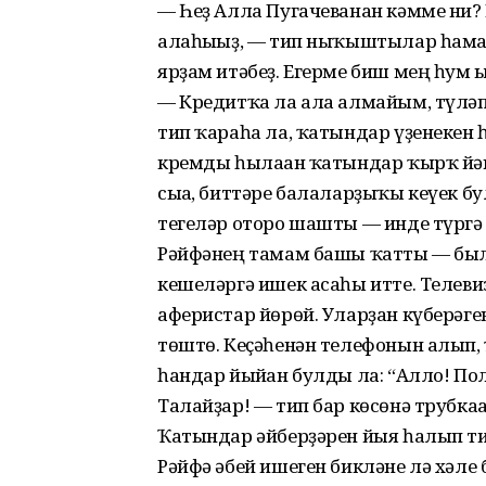
— Һеҙ Алла Пугачеванан кәмме ни? 
алаһығыҙ, — тип ныҡыштылар һаман.
ярҙам итәбеҙ. Егерме биш мең һум 
— Кредитҡа ла ала алмайым, түләп
тип ҡараһа ла, ҡатындар үҙенекен
кремды һылаған ҡатындар ҡырҡ й
сыға, биттәре балаларҙыҡы кеүек бу
тегеләр оторо шашты — инде түргә
Рәйфәнең тамам башы ҡатты — была
кешеләргә ишек асаһы итте. Теле­ви
аферистар йөрөй. Уларҙан күберәген
төштө. Кеҫәһенән телефонын алып,
һандар йыйған булды ла: “Алло! По
Талайҙар! — тип бар көсөнә трубка
Ҡатындар әйберҙәрен йыя һалып ти
Рәйфә әбей ишеген бикләне лә хәле 