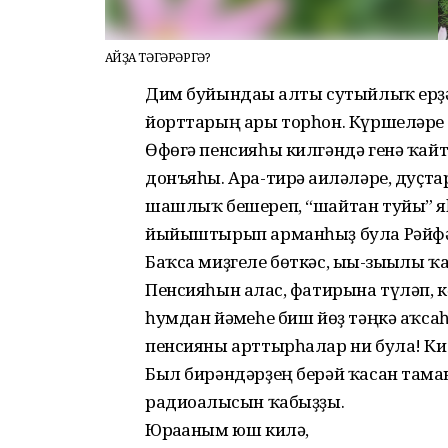
ҠАЙҘА ТӘГӘРӘРГӘ?
Дим буйындағы алты сутыйлыҡ ерҙә ү
йорттарың ары торһон. Күршеләре м
Өфөгә пенсияһы килгәндә генә ҡай
донъяһы. Ара-тирә ғаиләләре, дуҫт
шашлыҡ бешереп, “шайтан туйы” я
йыйыштырып арманһыҙ була Рәйфә
Баҡса миҙгеле бөткәс, ығы-зығылы 
Пенсияһын алғас, фатирына түләп, 
һумдан йәмғеһе биш йөҙ тәңкә аҡса
пенсияны арттырһалар ни була! Килә
Был бирәндәрҙең берәй ҡасан тама
радиоалғысын ҡабыҙҙы.
Юрағаным юш килә,