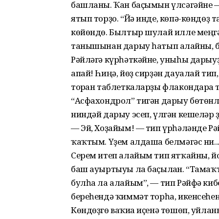
башланы. Ҡан баҫымын үлсәгәйне —
ятып торҙо. “Йә инде, көпә-көндөҙ т
көйөндө. Былтыр шулай илле меңгә т
танышынан дарыу һатып алғайны, б
Рәйләгә күрһәткәйне, уныһы дарыуҙы
апай! Һиңә, йөҙ сирҙән дауалай ти
торған таблеткаларҙы флакондарға т
“Асфахондрол” тигән дарыу бөтөнлә
ниндәй дарыу эсеп, үлгән кешеләр ҙә
— Эй, Хоҙайым! — тип үрһәләнде Р
ҡаҡтым. Үҙем алдаша белмәгәс ни..
Серем итеп алайым тип ятҡайны, йоҡ­
баш ауыртыуы ла баҫылған. “Тамаҡты
булһа ла алайым”, — тип Рәйфә ки
береһендә ҡиммәт торһа, икенсеһе
Көндөҙгө ваҡиға иҫенә төшөп, уйланы