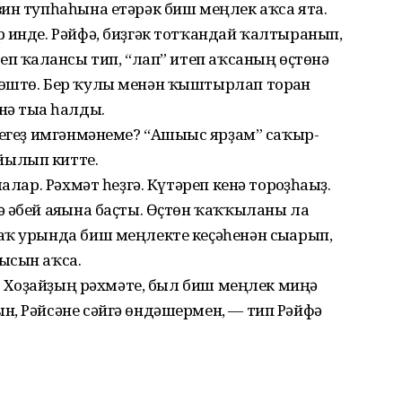
ин тупһаһына етәрәк биш меңлек аҡса ята.
 инде. Рәйфә, биҙгәк тотҡандай ҡалтыранып,
еп ҡалғансы тип, “лап” итеп аҡсаның өҫтөнә
өштө. Бер ҡулы менән ҡыштырлап торған
ә тыға һалды.
регеҙ имгәнмәнеме? “Ашығыс ярҙам” саҡыр­
йылып китте.
лар. Рәхмәт һеҙгә. Күтәреп кенә торғоҙһағыҙ.
 әбей аяғына баҫты. Өҫтөн ҡаҡҡыланы ла
аҡ урында биш меңлекте кеҫәһенән сығарып,
ысын аҡса.
ә. Хоҙайҙың рәхмәте, был биш меңлек миңә
н, Рәйсәне сәйгә өндәшермен, — тип Рәйфә