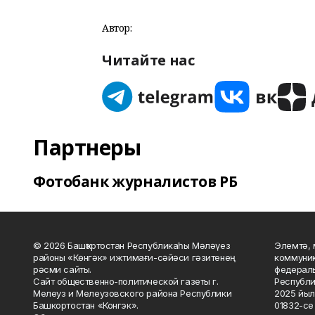
Автор:
Читайте нас
Партнеры
Фотобанк журналистов РБ
© 2026 Башҡортостан Республикаһы Мәләүез
Элемтә, 
районы «Көнгәк» ижтимағи-сәйәси гәзитенең
коммуник
рәсми сайты.
федераль
Сайт общественно-политической газеты г.
Республи
Мелеуз и Мелеузовского района Республики
2025 йыл
Башкортостан «Конгэк».
01832-се 