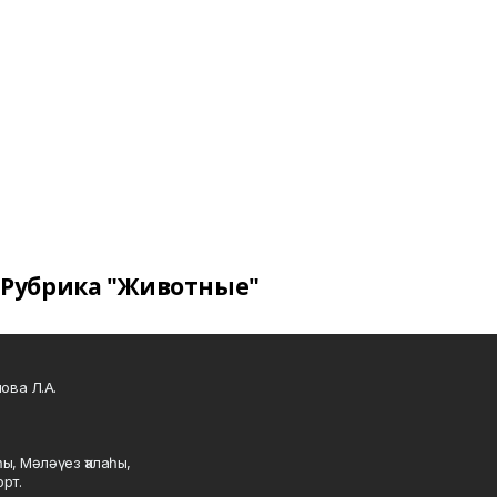
Рубрика "Животные"
ова Л.А.
ы, Мәләүез ҡалаһы,
рт.