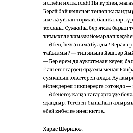
илләһи иллаллаһ! Ни күрһен, магаз
Берәй бай кешенән төшөп ҡалғандыр
ике лә уйлап тормай, башҡалар күр
ҡоланы. Сумкаһы бер яҡҡа барып т
ҡиммәтле ҡағыҙҙы йомарлап кеҫәһен
— Әбей, һеҙгә нимә булды? Берәй е
тайыҡмы? — тип янына йәштәр йы
— Бер ерем дә ауыртмаған кеүек, бала
Йәш егеттәрҙең ярҙамы менән Рәйфә
сумкаһын эләктереп алды. Аулағыр
әйләндереп тикшерергә тотондо — 
— Әбейегеҙ ҡайҙа тәгәрәргә үҙе бел
яҙғандыр. Тегеһен-быныһын алырмы
әбей кибеткә инеп китте...
Харис Шәрипов.