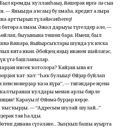
Был кремды ҡулланһағыҙ, йәшерәк иргә лә сыға
 — Янығыҙҙа аҡсағыҙ булмаһа, кредит алырға
ғына арттырып түләйәсәкһегеҙ!
 бөтөрә алмам. Әжәл дарыуы түгелдер әле, —
 һөйләп, быуынына төшөп бара. Имеш, был
әшкә йәшәрә, йыйырсыҡтары шунда уҡ юҡҡа
лып китә икән. Әбейҙең яңғыҙ икәнен шәйләгәс,
 үк үтә башланылар.
рҙан нисек ҡотолорға? Ҡайҙан ғына ят
зорҙан ҡат-ҡат: “Һаҡ булығыҙ! Өйҙәр буйлап
 пенсионерҙар ҡаза күрә”, — тигәндәре иҫенә
 ҡалтыранған ҡулдары менән арлы-бирле
лиция! Ҡарауыл! Өйөмә бурҙар керҙе.
ға ҡысҡырҙы. — “Адресым шулай-шулай...”
ҙерәк тая һалды.
бөтөп диванға сүгәләне... Зыңҡып башы ауырта