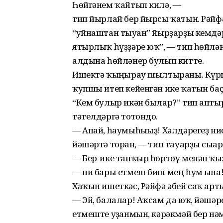
Һөйгәнем ҡайтып килә, —
тип йырлай бер йырсы ҡатын. Рәйф
“уйнаштан тыуған” йырҙарҙы кемдә
ятырлыҡ һүҙҙәре юҡ”, — тип һөйлән
алдына һөйләнер булып китте.
Ишектә ҡыңғырау шылтыраны. Күрше
ҡупшы итеп кейенгән ике ҡатын баҫ
“Кем булыр икән былар?” тип аптыр
тәтелдәргә тотондо.
— Апай, һаумыһығыҙ! Хәлдәрегеҙ нис
йәшәртә торған, — тип тауарҙы сығ
— Бер-ике тапҡыр һөртөү менән ҡыҙ
— ни бары етмеш биш мең һум ғына
Хаҡын ишеткәс, Рәйфә әбей саҡ ар
— Эй, балалар! Аҡсам да юҡ, йәшәре
етмеште уҙғанмын, кәрәкмәй бер нәм