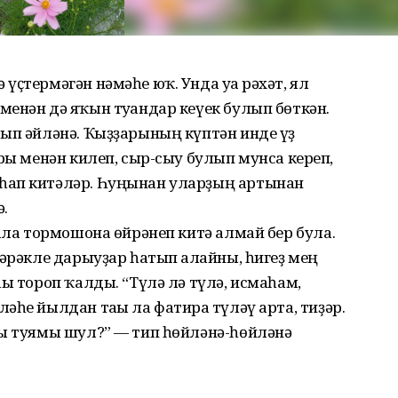
ҫтермәгән нәмәһе юҡ. Унда уға рәхәт, ял
енән дә яҡын туғандар кеүек булып бөткән.
тып әйләнә. Ҡыҙҙарының күптән инде үҙ
ары менән килеп, сыр-сыу булып мунса кереп,
һап китәләр. Һуңынан уларҙың артынан
.
ҡала тормошона өйрәнеп китә алмай бер була.
кәрәкле дарыуҙар һатып алғайны, һигеҙ мең
һы тороп ҡалды. “Түлә лә түлә, исмаһам,
һе йылдан тағы ла фатирға түләү арта, тиҙәр.
ғы туямы шул?” — тип һөйләнә-һөйләнә