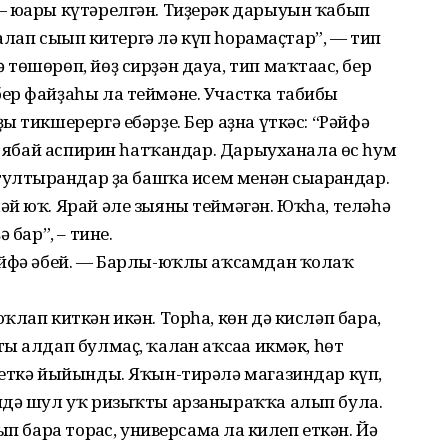
 юғары күтәрелгән. Тиҙерәк дарыуын ҡабып
алап сығып китергә лә күп һорамаҫтар”, — тип
өшөрөп, йөҙ сирҙән дауа, тип маҡтағас, бер
ер файҙаһы ла теймәне. Участка табибы
 тикшерергә ебәрҙе. Бер аҙна үткәс: “Рәйфә
п, ябай аспирин һатҡандар. Дарыуханала өс һум
ултырғандар ҙа башҡа исем менән сығарғандар.
й юҡ. Ярай әле зыяны теймәгән. Юҡһа, теләһә
 бар”, – тине.
әйфә әбей. — Барлы-юҡлы аҡсамдан ҡолаҡ
.
лап киткән икән. Торһа, көн дә кисләп ба­ра,
 алдап булмаҫ, ҡалған аҡсаға икмәк, һөт
беткә йыйынды. Яҡын-тирәлә магазиндар күп,
ндә шул уҡ ризыҡты арзаныраҡҡа алып була.
п бара торғас, универсамға ла килеп еткән. Йә