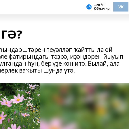
+20 °С
VK
Облачно
ГӘ?
аһында эштәрен теүәлләп ҡайтты ла өй
әле фатирындағы тәҙрә, иҙәндәрен йыуып
лғандан һуң, бер үҙе көн итә. Былай, ала
иерлек ваҡыты шунда үтә.