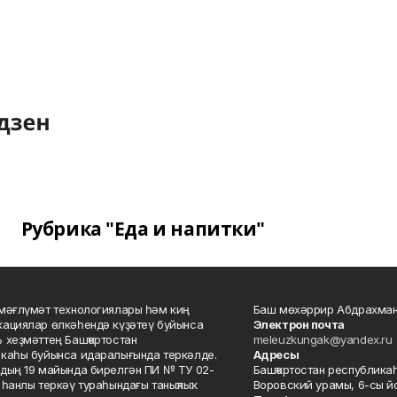
Рубрика "Еда и напитки"
мәғлүмәт технологиялары һәм киң
Баш мөхәррир Абдрахман
ациялар өлкәһендә күҙәтеү буйынса
Электрон почта
 хеҙмәттең Башҡортостан
meleuzkungak@yandex.ru
каһы буйынса идаралығында теркәлде.
Адресы
дың 19 майында бирелгән ПИ № ТУ 02-
Башҡортостан республикаһ
һанлы теркәү тураһындағы таныҡлыҡ.
Воровский урамы, 6-сы йо