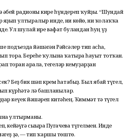
ә әбей радионы кире һүндереп ҡуйҙы. “Шундай
р яҙып ултыралыр инде, ни көйө, ни ҡолаҡҡа
де. Ул шулай ире вафат булғандан һуң үҙ
 подъезда йәшәгән Рәйсәлер тип асһа,
ып тора. Береһе ҡулына ҡатырға һауыт тотҡан.
ап торған арала, тегеләр кемуҙарҙан
ек? Беҙ бик шәп крем һатабыҙ. Был ябай түгел,
арып күрһәтә лә башланылар.
ҙар кеүек йәшәреп китәһең. Ҡиммәт тә түгел
!
тына ултырманы.
п, кейәүгә сығырға Пугачева түгелмен. Инде
әгеҙ ҙә, — тип ҡаршы төштө.