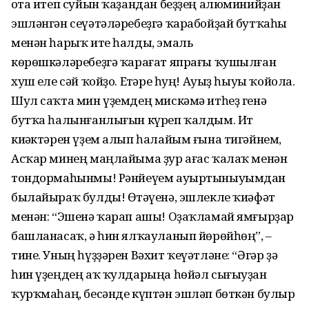
оҫта итеп суйын ҡаҙандан беҙҙең алюминийҙан
эшләнгән сеүәтәләребеҙгә ҡарабойҙай бутҡаһы
менән һарыҡ ите һалды, эмаль
көрөшкәләребеҙгә ҡарағат япрағы ҡушылған
хуш еҫле сәй ҡойҙо. Еҫтәре һуң! Ауыҙ һыуы ҡойола.
Шул саҡта мин үҙемдең мискәмә итһеҙ генә
бутҡа һалынғанлығын күреп ҡалдым. Ит
киҫәктәрен үҙем алып һалайым ғына тигәйнем,
Асҡар минең маңлайыма ҙур ағас ҡалаҡ менән
тондормаһынмы! Рәнйеүем ауыртыныуымдан
былайыраҡ булды! Өҫтәүенә, эшлекле ҡиәфәт
менән: “Эшенә ҡарап ашы! Оҙаҡламай ямғырҙар
башланасаҡ, ә һин ялҡауланып йөрөйһөң”, –
тине. Уның һүҙҙәрен Вәхит ҡеүәтләне: “Әгәр ҙә
һин үҙеңдең аҡ ҡулдарыңа һөйәл сығыуҙан
ҡурҡмаһаң, бесәнде күптән эшләп бөткән булыр