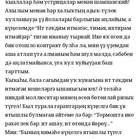
ҡыҫалалар һәм устрицалар менән шампанский!
Аҡылым менән һәр халыҡтың аҙыҡ-түлек
ҡулланыуҙа үҙ йолалары барлығын аңлайым, ә
күңелемде “Ит тәҡдим итмәгәс, тимәк, ихтирам
итмәйҙәр” тигән инаныу тырнай. Ике яҡ өсөн дә
бик отошло контракт булһа ла, мин үҙ-үҙемдән
аша атлап үтә алманым һәм шул мәлдә, сәбәбен
дә аңлатмайынса, уға ҡул ҡуйыуҙан баш
тарттым.
Ҡыҫҡаһы, бала сағымдан уҡ ҡунағына ит тәҡдим
итмәгән кешеләргә ышанысым юҡ! Ә теләһә
ниндәй моллюсктар минең өсөн бөтөнләй ризыҡ
түгел! Был турала ғәрәптәрҙең күңелгә бик үк
ятышлы булмаған әйтеме лә бар: “Тормошта ике
рәхәтлек бар: ит ашау, ит өҫтөндә йөрөү...”
Мин: “Бының нимәһе күңелгә ятышлы түгел