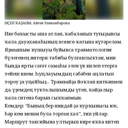
НӘҪЕЛ ҠАҘАНЫ. Айгөл Ғәлиәкбәрова
Ике баҫҡысты аша атлап, ҡабаланып туғыҙынсы
ҡала дауаханаһының өсөнсө ҡатына күтәреләм.
Яҙмышым ҡушыуы буйынса травматология
бүлегенең интерн-табибы булғанлыҡтан, мин
бында ярты сәғәт самаһы элек үк килеп етергә
тейеш инем. Һуңлауымдың сәбәбен аңлатып
тороу ҙа уңайһыҙ... Трамвайҙа йоҡлап киткәнмен
дә, үҙемдең туҡталышымды үтеп, ҡайҙалыр
ҡала ситенә барып сыҡҡанмын.
Кемдер: “Бының бер ниндәй ҙә ҡурҡынысы юҡ,
һәр кем менән була торған хәл”, тип уйлар.
Маршрут таксийына ултырып кире яҡҡа китеп