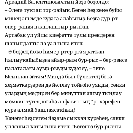
Аркадий Валентиновичтың йөҙө боҙолдо:
– Әлегә туҡтап тор-райыҡ. Бөгөн һеҙ көнө буйы
минең эшемде күҙәтә алаһығыҙ. Беҙгә дүр-рт
опер-рация планлаштыр-рылған.
Артабан ул уйлы ҡиәфәттә тулы ирендәрен
шапылдатты ла уҫал ғына итеп:
– Ә беҙҙең йоҡо һимер-ртер-ргә яратҡан
һылыуҡайыбыҙға айыр-рым бур-рыс – бер-ренсе
палаталағы ауыр-рыуҙы күҙәтеү, – тине.
Ысынлап әйтәм! Миндә был бүлектең бөтә
хеҙмәткәрҙәрен дә йәлләү тойғоһо уянды, сөнки
уларҙың мөдирен бер минуттан ашыу тыңлау
мөмкин түгел, юғиһә алфавиттың “р” хәрефен
күрә алмай башлаясаҡһың!
Ҡәнәғәтһеҙлегем йөҙөмә сыҡҡан күрәһең, сөнки
ул ҡапыл ҡаты ғына итеп: “Бөгөнгө бур-рысты