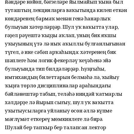
йәндәре көйөп, бәғзеләре йылмайып ҡына был
туташтың лекцияларға ваҡытында килеп еткән
көндәренең бармаҡ менән генә һанарлыҡ
булыуын хәтерләрҙәр. Шул уҡ ваҡытта улар,
ғәҙел рәүештә ҡыҙҙы аҡлап, уның бик яҡшы
уҡыуының үтә лә ныҡ аҡыллы булғанлығынан
түгел, ә ике сәбәп арҡаһында: хәтеренең бик
шәплеге һәм логик фекерләү ҡеүәһенә эйә
булыуында тип билдәләрҙәр. Һуңғыһы,
имтихандың билеттарын белмәһә лә, ҡыйыу
ҡыҙға төрлө дисциплиналар араһындағы
бәйләнештәр табып, теләһә ниндәй ҡатмарлы
хәлдәрҙе лә йырып сығыу, шул уҡ ваҡытта
уҡытыусыларға уйланыу өсөн әллә күпме
мәғлүмәт еткереү мөмкинлеге лә бирә.
Шулай бер тапҡыр бер талапсан лектор