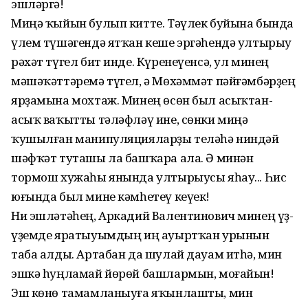
эшләргә!
Миңә ҡыйын булып китте. Тәүлек буйына бында
үлем түшәгендә ятҡан кеше эргәһендә ултырыу
рәхәт түгел бит инде. Күренеүенсә, ул минең
мәшәҡәттәремә түгел, ә Мөхәммәт пәйғәмбәрҙең
ярҙамына мохтаж. Минең өсөн был асыҡтан-
асыҡ ваҡытты тәләфләү ине, сөнки миңә
ҡушылған манипуляцияларҙы теләһә ниндәй
шәфҡәт туташы ла башҡара ала. Ә минән
тормош хужаһы янында ултырыусы яһау... Һис
юғында был мине кәмһетеү кеүек!
Ни эшләтәһең, Аркадий Валентинович минең үҙ-
үҙемде яратыуымдың иң ауыртҡан урынын
таба алды. Артабан да шулай дауам итһә, мин
эшкә һуңламай йөрөй башлармын, моғайын!
Эш көнө тамамланыуға яҡынлашты, мин