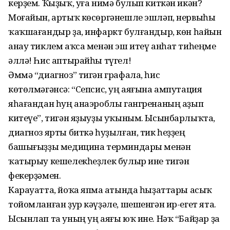
керҙем. Ҡыҙыҡ, уға нимә булып киткән икән?
Моғайын, артыҡ көсөргәнешле эшләп, нервыһы
ҡаҡшағандыр ҙа, инфаркт булғандыр, көн һайын
анау тиклем аҡса менән эш итеү анһат тиһеңме
әллә! Һис аптырайһы түгел!
Әммә “диагноз” тигән графала, һис
көтөлмәгәнсә: “Сепсис, уң аяғына ампутация
яһағандан һуң анаэроблы гангренаның аҙып
китеүе”, тигән яҙыуҙы уҡыным. Ысынбарлыҡта,
диагноз ярты биткә һуҙылған, тик һеҙҙең
башығыҙҙы медицина терминдары менән
ҡатырыу кешелекһеҙлек булыр ине тигән
фекерҙәмен.
Карауатта, йоҡа япма аҫтында һыҙаттары асыҡ
тойомланған ҙур кәүҙәле, шешенгән ир-егет ята.
Ысынлап та уның уң аяғы юҡ ине. Нәҡ “Байҙар ҙа