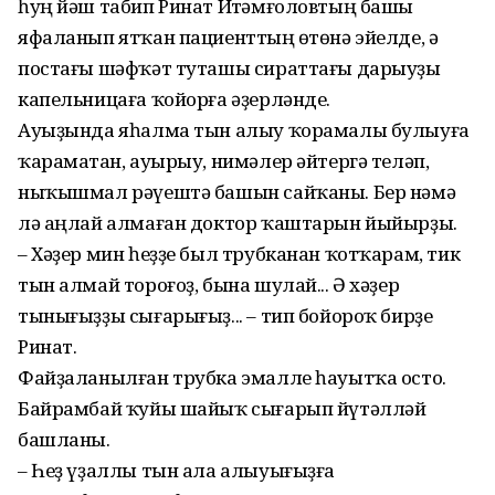
һуң йәш табип Ринат Иҫтәмғоловтың башы
яфаланып ятҡан пациенттың өҫтөнә эйелде, ә
постағы шәфҡәт туташы сираттағы дарыуҙы
капельницаға ҡойорға әҙерләнде.
Ауыҙында яһалма тын алыу ҡорамалы булыуға
ҡарамаҫтан, ауырыу, нимәлер әйтергә теләп,
ныҡышмал рәүештә башын сайҡаны. Бер нәмә
лә аңлай алмаған доктор ҡаштарын йыйырҙы.
– Хәҙер мин һеҙҙе был трубканан ҡотҡарам, тик
тын алмай тороғоҙ, бына шулай... Ә хәҙер
тынығыҙҙы сығарығыҙ... – тип бойороҡ бирҙе
Ринат.
Файҙаланылған трубка эмалле һауытҡа осто.
Байрамбай ҡуйы шайыҡ сығарып йүтәлләй
башланы.
– Һеҙ үҙаллы тын ала алыуығыҙға