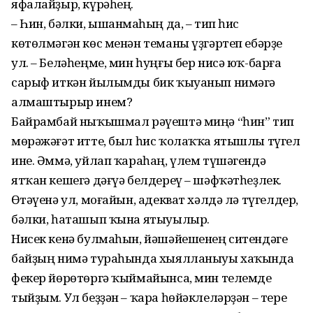
яфалайҙыр, күрәһең.
– Һин, бәлки, ышанмаҫһың да, – тип һис
көтөлмәгән көс менән теманы үҙгәртеп ебәрҙе
ул. – Беләһеңме, мин һуңғы бер нисә юҡ-барға
сарыф иткән йылымды бик ҡыуанып нимәгә
алмаштырыр инем?
Байрамбай ныҡышмал рәүештә миңә “һин” тип
мөрәжәғәт итте, был һис ҡолаҡҡа ятышлы түгел
ине. Әммә, уйлап ҡараһаң, үлем түшәгендә
ятҡан кешегә дәғүә белдереү – шәфҡәтһеҙлек.
Өҫтәүенә ул, моғайын, адекват хәлдә лә түгелдер,
бәлки, һаташып ҡына ятыуылыр.
Нисек кенә булмаһын, йәшәйешенең ситендәге
байҙың нимә тураһында хыялланыуы хаҡында
фекер йөрөтөргә ҡыймайынса, мин телемде
тыйҙым. Ул беҙҙән – ҡара һөйәклеләрҙән – тере