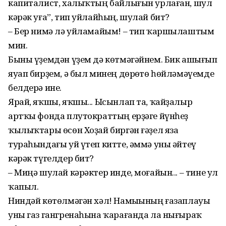
капиталист, халыҡтың байлығын урлаған, шул
кәрәк уға”, тип уйлайһың, шулай бит?
– Бер нимә лә уйламайым! – тип ҡаршылаштым
мин.
Быны үҙемдән үҙем дә көтмәгәйнем. Бик ашығып
яуап бирҙем, ә был минең дөрөҫтө һөйләмәүемде
белдерә ине.
Ярай, яҡшы, яҡшы... Ысынлап та, ҡайҙалыр
артҡы фонда плутократтың ерҙәге йүнһеҙ
ҡылыҡтары өсөн Хоҙай биргән ғәҙел яза
тураһындағы уй үтеп китте, әммә уны әйтеү
кәрәк түгелдер бит?
– Миңә шулай кәрәктер инде, моғайын... – тине ул
ҡапыл.
Ниндәй көтөлмәгән хәл! Намыҫының ғазаплауы
уны газ гангренаһына ҡарағанда ла нығыраҡ