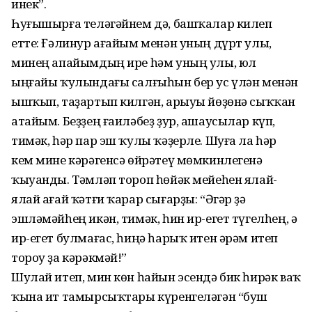
инек”.
Һуғышырға теләгәйнем дә, башҡалар килеп
етте: Ғәлинур ағайым менән уның дүрт улы,
минең апайымдың ире һәм уның улы, юл
ыңғайы ҡулындағы салғыһын бер ус үлән менән
ышҡып, таҙартып килгән, арыуы йөҙөнә сыҡҡан
атайым. Беҙҙең ғаиләбеҙ ҙур, ашаусылар күп,
тимәк, һәр пар эш ҡулы ҡәҙерле. Шуға ла һәр
кем мине кәрәгенсә өйрәтеү мөмкинлегенә
ҡыуанды. Тәмләп тороп һөйәк мейеһен ялай-
ялай ағай ҡәтғи ҡарар сығарҙы: “Әгәр ҙә
эшләмәйһең икән, тимәк, һин ир-егет түгелһең, ә
ир-егет булмағас, һиңә һарыҡ итен әрәм итеп
тороу ҙа кәрәкмәй!”
Шулай итеп, мин көн һайын эсендә бик һирәк ваҡ
ҡына ит тамырсыҡтары күренгеләгән “буш