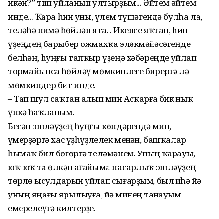
икән?” тип уйланып ултырҙым... Әйтем әйтем
инде... Ҡара һин уны, үлем түшәгендә булһа ла,
теләһә нимә һөйләп ята... Икенсе яҡтан, һин
үҙеңдең барыбер ожмахҡа эләкмәйәсәгеңде
белһәң, һуңғы тапҡыр үҙеңә хәбәреңде уйлап
тормайынса һөйләү мөмкинлеге бирергә лә
мөмкиндер бит инде.
– Тап шул саҡтан алып мин Асҡарға бик ныҡ
үпкә һаҡланым.
Бесән эшләүҙең һуңғы көндәрендә мин,
үҫмерҙәргә хас үҙһүҙлелек менән, башҡалар
һымаҡ бил бөгөргә теләмәнем. Уның ҡарауы,
юҡ-юҡ та өлкән ағайыма насарлыҡ эшләүҙең
төрлө ысулдарын уйлап сығарҙым, был иһә йә
уның яңағы ярылыуға, йә минең танауым
емерелеүгә килтерҙе.