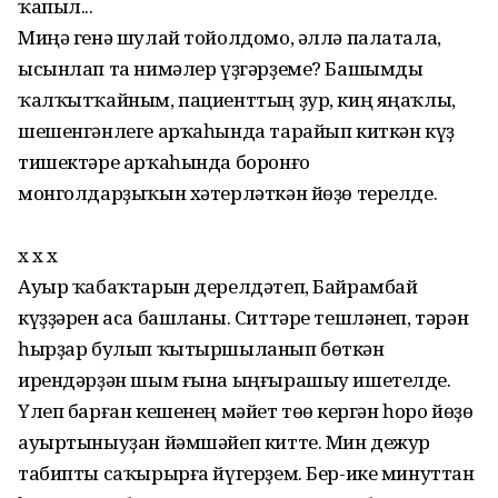
ҡапыл...
Миңә генә шулай тойолдомо, әллә палатала,
ысынлап та нимәлер үҙгәрҙеме? Башымды
ҡалҡытҡайным, пациенттың ҙур, киң яңаҡлы,
шешенгәнлеге арҡаһында тарайып киткән күҙ
тишектәре арҡаһында боронғо
монголдарҙыҡын хәтерләткән йөҙө терелде.
х х х
Ауыр ҡабаҡтарын дерелдәтеп, Байрамбай
күҙҙәрен аса башланы. Ситтәре тешләнеп, тәрән
һырҙар булып ҡытыршыланып бөткән
ирендәрҙән шым ғына ыңғырашыу ишетелде.
Үлеп барған кешенең мәйет төҫө кергән һоро йөҙө
ауыртыныуҙан йәмшәйеп китте. Мин дежур
табипты саҡырырға йүгерҙем. Бер-ике минуттан