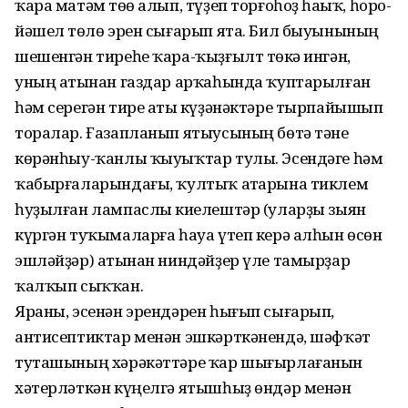
ҡара матәм төҫө алып, түҙеп торғоһоҙ һаҫыҡ, һоро-
йәшел төҫлө эрен сығарып ята. Бил быуынының
шешенгән тиреһе ҡара-ҡыҙғылт төҫкә ингән,
уның аҫтынан газдар арҡаһында ҡуптарылған
һәм серегән тире аҫты күҙәнәктәре тырпайышып
торалар. Ғазапланып ятыусының бөтә тәне
көрәнһыу-ҡанлы ҡыуыҡтар тулы. Эсендәге һәм
ҡабырғаларындағы, ҡултыҡ аҫтарына тиклем
һуҙылған лампаслы киҫелештәр (уларҙы зыян
күргән туҡымаларға һауа үтеп керә алһын өсөн
эшләйҙәр) аҫтынан ниндәйҙер үле тамырҙар
ҡалҡып сыҡҡан.
Яраны, эсенән эрендәрен һығып сығарып,
антисептиктар менән эшкәрткәнендә, шәфҡәт
туташының хәрәкәттәре ҡар шығырлағанын
хәтерләткән күңелгә ятышһыҙ өндәр менән