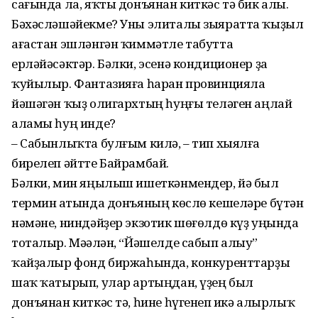
сағында ла, яҡты донъянан киткәс тә бик алыҫ.
Бәхәсләшәйекме? Уны элиталы зыяратта ҡыҙыл
ағастан эшләнгән ҡиммәтле табутта
ерләйәсәктәр. Бәлки, эсенә кондиционер ҙа
ҡуйылыр. Фантазияға һаран провинцияла
йәшәгән ҡыҙ олигархтың һуңғы теләген аңлай
аламы һуң инде?
– Сабынлыҡта булғым килә, – тип хыялға
бирелеп әйтте Байрамбай.
Бәлки, мин яңылыш ишеткәнмендер, йә был
термин аҫтында донъяның көслө кешеләре бүтән
нәмәне, ниндәйҙер экзотик шөғөлдө күҙ уңында
тоталыр. Мәҫәлән, “Йәшелде сабып алыу”
ҡайҙалыр фонд биржаһында, конкуренттарҙы
шаҡ ҡатырып, улар артыңдан, үҙең был
донъянан киткәс тә, һине һүгенеп иҫкә алырлыҡ