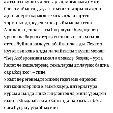
алтынсы курс суденттарын, мөғжизәгә өмөт
бағламайынса, дәүләт имтихандарына алдан
әҙерләнергә кәрәклеге хаҡында иҫкәртеп
торғанында, күҙенең ҡырыйы менән генә
Алинаның сираттағы һуңлауын һәм, үҙенең
урынына барып етергә тырышып, шым ғына
стена буйлап килеүен абайлап ҡалды. Лектор
йүтәлләп кенә алды ла ҡайғылы тауыш менән:
“Һеҙ Аҡбәрованан миҫал алмағыҙ, беҙҙең – урта
һәләтле кешеләрҙең, темаларҙы ятлауҙан башҡа
сарабыҙ юҡ”, – тине.
Уҡып йөрөгәнемдә минең ғәҙәтемә өйрәнеп
киткәйнеләр инде, әммә хәҙер, интернатура
курсы асылда эшкә тиңләнгәндә, миңә үҙемдең
йыйнаҡһыҙлығым арҡаһында һәр ваҡыт бөтә
ергә һуңлау уңайһыҙ ине.