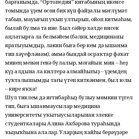
барғанымда, “Ортопедия” китабының икенсе
томында үҙем өсөн бик күп файҙалы мәғлүмәт
табып, мауығып уҡып ултырып, ойоп китмәһәм,
былай булмаҫ та ине. Был сәйер хәлде нисек
аңлатырға ла белмәйем (бәлки, медицинаны
яратыуымдыр, ләкин быға бер кем дә ышанмаҫ
тип хәүефләнәм), әммә бындай осраҡтар фәҡәт
минең менән генә булалыр, моғайын: мин – һеҙ
күҙ алдына ла килтерә алмайһығыҙ – үҙемдең
туҡталышымды тағы үтеп киткәнмен, был юлы
– кире яҡҡа!
Шул тиклем дә иғтибарһыҙ булыу мөмкин түгел
тип, быға ышанмаусылар медицина
университеты уҡытыусыларынан элекке
студенткалары Алина Аҡбәрова тураһында
ҡыҙыҡһына алалар. Уларҙың ҡайһы берәүҙәре