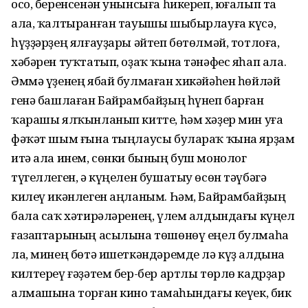
осо, беренсенән унынсыға һикереп, юғалып та
ала, ҡалтыранған тауышы шыбырлауға күсә,
һүҙҙәрҙең ялғауҙары әйтеп бөтөлмәй, тотлоға,
хәбәрен туҡтатып, оҙаҡ ҡына тәнәфес яһап ала.
Әммә үҙенең ябай булмаған хикәйәһен һөйләй
генә башлаған Байрамбайҙың һүнеп барған
ҡарашы ялҡынланып китте, һәм хәҙер мин уға
фәҡәт шым ғына тыңлаусы булараҡ ҡына ярҙам
итә ала инем, сөнки бының буш монолог
түгеллеген, ә күңелен бушатыу өсөн тәүбәгә
килеү икәнлеген аңланым. Һәм, Байрамбайҙың
бала саҡ хәтирәләренең, үлем алдындағы күңел
ғазаптарының асылына төшөнөү еңел булмаһа
ла, минең бөтә ишеткәндәремде лә күҙ алдына
килтереү ғәҙәтем бер-бер артлы төрлө кадрҙар
алмашына торған кино таҫмаһындағы кеүек, бик