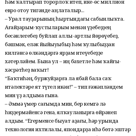
һәм ҡалтырап торорлоҡ итеп, ике-өс миллион
евро отоу тигәнде аңлаталыр...
– Урал тауҙарының һыртындағы сабынлыҡта.
Ағайҙарым-ҡустыларым менән үҙебеҙҙең
бесәнлегебеҙ буйлап аллы-артлы йөрөүебеҙ,
бәшмәк, еләк йыйыуыбыҙ һәм ҡулыбыҙҙан
килгәнсә өлкәндәргә ярҙам итеүебеҙҙе
хәтерләйем. Бына ул – иң бәхетле һәм ҡайғы-
хәсрәтһеҙ ваҡыт!
“Баҡтиһәң, буржуйҙарға ла ябай бала саҡ
иҫтәлектәре ят түгел икән!” – тип ғәжәпләндем
мин үҙ алдыма ғына.
– Әммә үҫмер сағымда мин, бер кемгә лә
һиҙҙермәйенсә генә, ялҡауланырға өйрәнеп
алдым. “Егерменсе быуат аҙағы, һәр урында
технология ихтилалы, япондарҙа иһә бөтә эштәр