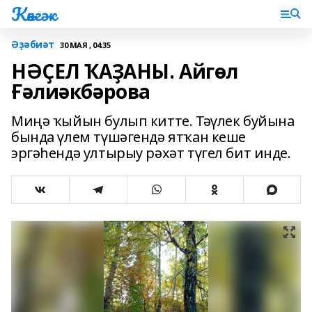
Көнгәк
Әҙәбиәт
30 МАЯ , 04:35
НӘҪЕЛ ҠАҘАНЫ. Айгөл
Ғәлиәкбәрова
Миңә ҡыйын булып китте. Тәүлек буйына
бында үлем түшәгендә ятҡан кеше
эргәһендә ултырыу рәхәт түгел бит инде.