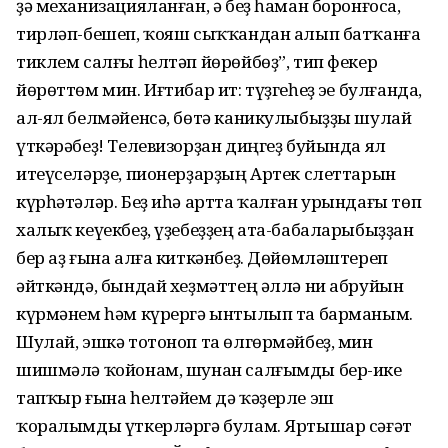
ҙә механизацияланған, ә беҙ һаман боронғоса,
тирләп-бешеп, ҡояш сыҡҡандан алып батҡанға
тиклем салғы һелтәп йөрөйбөҙ”, тип фекер
йөрөттөм мин. Иғтибар ит: түҙгеһеҙ эҫе булғанда,
ал-ял белмәйенсә, бөтә каникулыбыҙҙы шулай
үткәрәбеҙ! Телевизорҙан диңгеҙ буйында ял
итеүселәрҙе, пионерҙарҙың Артек слеттарын
күрһәтәләр. Беҙ иһә артта ҡалған урындағы төп
халыҡ кеүекбеҙ, үҙебеҙҙең ата-бабаларыбыҙҙан
бер аҙ ғына алға киткәнбеҙ. Дөйөмләштереп
әйткәндә, бындай хеҙмәттең әллә ни абруйын
күрмәнем һәм күрергә ынтылып та барманым.
Шулай, эшкә тотоноп та өлгөрмәйбеҙ, мин
шишмәлә ҡойонам, шунан салғымды бер-ике
тапҡыр ғына һелтәйем дә ҡәҙерле эш
ҡоралымды үткерләргә булам. Яртышар сәғәт