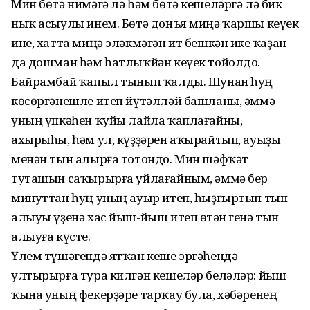
Мин бөтә нимәгә лә һәм бөтә кешеләргә лә бик
ныҡ асыулы инем. Бөтә донъя миңә ҡаршы кеүек
ине, хатта миңә эләкмәгән ит бешкән иҫке ҡаҙан
да дошман һәм һатлыҡйән кеүек тойолдо.
Байрамбай ҡапыл тынып ҡалды. Шунан һуң
көсөргәнешле итеп йүтәлләй башланы, әммә
уның үпкәһен ҡуйы лайла ҡаплағайны,
ахырыһы, һәм ул, күҙҙәрен аҡырайтып, ауыҙы
менән тын алырға тотондо. Мин шәфҡәт
туташын саҡырырға уйлағайным, әммә бер
минуттан һуң уның ауыр итеп, һыҙғыртып тын
алыуы үҙенә хас йыш-йыш итеп өҫтән генә тын
алыуға күсте.
Үлем түшәгендә ятҡан кеше эргәһендә
ултырырға тура килгән кешеләр беләләр: йыш
ҡына уның фекерҙәре тарҡау була, хәбәренең