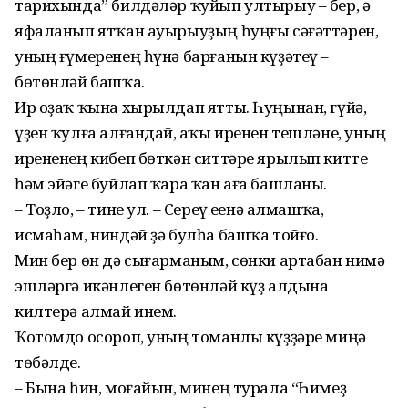
тарихында” билдәләр ҡуйып ултырыу – бер, ә
яфаланып ятҡан ауырыуҙың һуңғы сәғәттәрен,
уның ғүмеренең һүнә барғанын күҙәтеү –
бөтөнләй башҡа.
Ир оҙаҡ ҡына хырылдап ятты. Һуңынан, гүйә,
үҙен ҡулға алғандай, аҫҡы иренен тешләне, уның
ирененең кибеп бөткән ситтәре ярылып китте
һәм эйәге буйлап ҡара ҡан аға башланы.
– Тоҙло, – тине ул. – Сереү еҫенә алмашҡа,
исмаһам, ниндәй ҙә булһа башҡа тойғо.
Мин бер өн дә сығарманым, сөнки артабан нимә
эшләргә икәнлеген бөтөнләй күҙ алдына
килтерә алмай инем.
Ҡотомдо осороп, уның томанлы күҙҙәре миңә
төбәлде.
– Бына һин, моғайын, минең турала “Һимеҙ