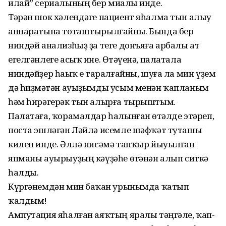
илай” сериалының бер миҫалы инде.
Тәрән шок хәлендәге пациент яһалма тын алыу
аппаратына тоташтырылғайны. Бында бер
ниндәй анализһыҙ ҙа теге донъяға арбалы ат
егелгәнлеге асыҡ ине. Өҫтәүенә, палатала
ниндәйҙер һаҫыҡ еҫ таралғайны, шуға ла мин үҙем
дә һиҙмәҫтән ауыҙымды усым менән ҡапланым
һәм һирәгерәк тын алырға тырыштым.
Палатаға, ҡорамалдар һалынған өҫтәлде этәреп,
поста эшләгән Ләйлә исемле шәфҡәт туташы
килеп инде. Әллә нисәмә тапҡыр йыуылған
япманы ауырыуҙың кәүҙәһе өҫтәнән алып ситкә
һалды.
Күргәнемдән мин баҫҡан урынымда ҡатып
ҡалдым!
Ампутация яһалған аяҡтың яралы тәңгәле, ҡап-