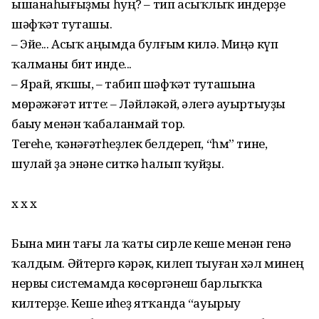
ышанаһығыҙмы һуң? – тип асыҡлыҡ индерҙе
шәфҡәт туташы.
– Эйе... Асыҡ аңымда булғым килә. Миңә күп
ҡалманы бит инде...
– Ярай, яҡшы, – табип шәфҡәт туташына
мөрәжәғәт итте: – Ләйләкәй, әлегә ауыртыуҙы
баҫыу менән ҡабаланмай тор.
Тегеһе, ҡәнәғәтһеҙлек белдереп, “һм” тине,
шулай ҙа энәне ситкә һалып ҡуйҙы.
х х х
Бына мин тағы ла ҡаты сирле кеше менән генә
ҡалдым. Әйтергә кәрәк, килеп тыуған хәл минең
нервы системамда көсөргәнеш барлыҡҡа
килтерҙе. Кеше иҫһеҙ ятҡанда “ауырыу