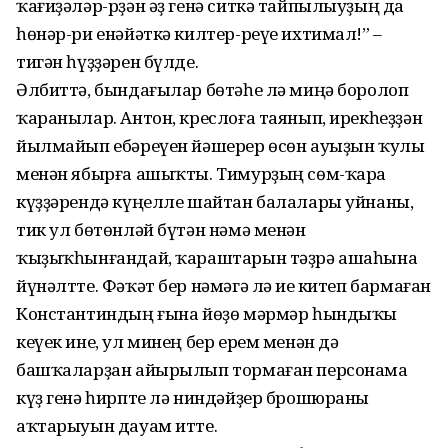
ҡағиҙәләр-рҙән әҙ генә ситкә тайпылыуҙың да
һөнәр-ри енәйәткә килтер-реүе ихтимал!” –
тигән һүҙҙәрен бүлде.
Әлбиттә, бындағылар бөтәһе лә миңә боролоп
ҡаранылар. Антон, креслоға таянып, ирекһеҙҙән
йылмайып ебәреүен йәшерер өсөн ауыҙын ҡулы
менән ябырға ашыҡты. Тимурҙың сөм-ҡара
күҙҙәрендә күңелле шайтан балалары уйнаны,
тик ул бөтөнләй бүтән нәмә менән
ҡыҙыҡһынғандай, ҡараштарын тәҙрә ашаһына
йүнәлтте. Фәҡәт бер нәмәгә лә иҫе китеп бармаған
Константиндың ғына йөҙө мәрмәр һындыҡы
кеүек ине, ул минең бер ерем менән дә
башҡаларҙан айырылып тормаған персонама
күҙ генә һирпте лә ниндәйҙер брошюраны
аҡтарыуын дауам итте.