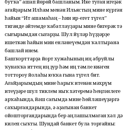
бутҡа” ашап йөрөй башланым. Ике туған игеҙәк
ағайҙарым Илһам менән Ильястың мине күргән
һайын “Ит ашамаһаң – һин ир-егет түгел”
тигәнде әйтемде ҡабатлауҙары мине бигерәк тә
сығырымдан сығарҙы. Шул йүләр һүҙҙәрҙе
ишеткән һайын мин енләнеүемдән ҡалтырана
башлай инем.
Башҡорттарҙа йорт хужаһының иң абруйлы
ҡунаҡҡа иттең иң ҙур һәм иң тәмле киҫәген
тоттороу йолаһы юҡҡа ғына түгел бит.
Ағайҙарымдың мине һарыҡ итенән мәхрүм
итеүҙәре шул тиклем ныҡ хәтеремә һеңгәнлеге
арҡаһында, йәш сағымда мине һөйләшеүҙәргә
саҡырғандарында, ә аҙағынан банкет
ойошторғандарында бер аңлашылмаған хәл дә
килеп сыҡты. Шундай банкет була торғайны: