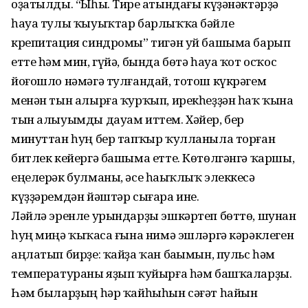
оҙатылды. “Ыһы. Тире аҫтындағы күҙәнәктәрҙә
һауа тулы ҡыуыҡтар барлыҡҡа бәйле
крепитация синдромы” тигән уй башыма барып
етте һәм мин, гүйә, бында бөтә һауа ҡот осҡос
йоғошло нәмәгә тулғандай, тотош күкрәгем
менән тын алырға ҡурҡып, ирекһеҙҙән һаҡ ҡына
тын алыуымды дауам иттем. Хәйер, бер
минуттан һуң бер тапҡыр ҡулланыла торған
битлек кейергә башыма етте. Көтөлгәнгә ҡаршы,
еңелерәк булманы, әсе һаҫыҡлыҡ элеккесә
күҙҙәремдән йәштәр сығара ине.
Ләйлә эренле урындарҙы эшкәртеп бөттө, шунан
һуң миңә ҡыҫҡаса ғына нимә эшләргә кәрәклеген
аңлатып бирҙе: ҡайҙа ҡан баҫымын, пульс һәм
температураны яҙып ҡуйырға һәм башҡаларҙы.
Һәм быларҙың һәр ҡайһыһын сәғәт һайын