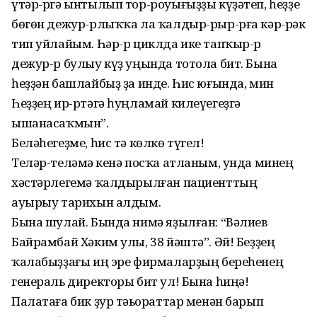
үтәр-ргә ынтылып тор-роуығыҙҙы күҙәтеп, һеҙҙе
бөгөн дежур-рлыҡҡа ла ҡалдыр-рыр-рға кәр-рәк
тип уйлайым. Һәр-р циклда ике тапҡыр-р
дежур-р булыу күҙ уңында тотола бит. Бына
һеҙҙән башлайбыҙ ҙа инде. Һис юғында, мин
Һеҙҙең ир-ртәгә һуңламай килеүегеҙгә
ышанасаҡмын”.
Беләһегеҙме, һис тә көлкө түгел!
Теләр-теләмәҫ кенә посҡа атланым, унда минең
хәстәрлегемә ҡалдырылған пациенттың
ауырыу тарихын алдым.
Бына шулай. Бында нимә яҙылған: “Вәлиев
Байрамбай Хәким улы, 38 йәштә”. Әй! Беҙҙең
ҡалабыҙҙағы иң эре фирмаларҙың береһенең
генераль директоры бит ул! Бына һиңә!
Палатаға бик ҙур тәьҫораттар менән барып