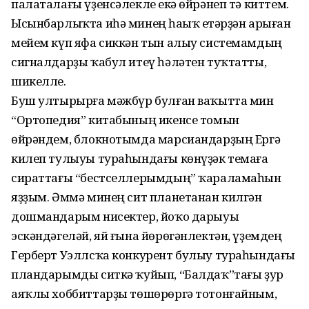
палаталағы үҙенсәлекле еҫкә өйрәнеп тә киттем.
Ысынбарлыҡта иһә минең һаҫыҡ еҫтәрҙән арыған
мейем күп яфа сиккән тын алыу системамдың
сигналдарҙы ҡабул итеү һәләтен туҡтатты,
шикелле.
Буш ултырырға мәжбүр булған ваҡытта мин
“Ортопедия” китабының икенсе томын
өйрәндем, блокнотымда марсиандарҙың Ергә
килеп тулыуы тураһындағы көнүҙәк темаға
сираттағы “бестселлерымдың” ҡараламаһын
яҙҙым. Әммә минең сит планетанан килгән
дошмандарым нисектер, йоҡо дарыуы
эскәндәгеләй, яй ғына йөрөгәнлектән, үҙемдең
Герберт Уэллсҡа конкурент булыу тураһындағы
пландарымды ситкә ҡуйып, “Балдаҡ”тағы ҙур
аяҡлы хоббиттарҙы төшөрөргә тотонғайным,