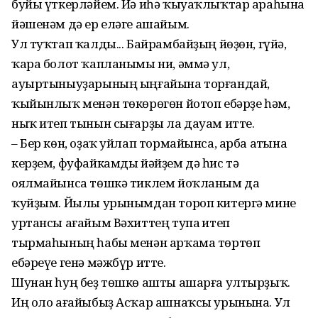
буйы үткерләйем. Йә иһә ҡыуаҡлыҡтар араһына
йәшенәм дә ер еләге ашайым.
Ул туҡтап ҡалды... Байрамбайҙың йөҙөн, гүйә,
ҡара болот ҡапланымы ни, әммә ул,
ауыртыныуҙарының ыңғайына торғандай,
ҡыйынлыҡ менән төкөрөгөн йотоп ебәрҙе һәм,
ныҡ итеп тынын сығарҙы ла дауам итте.
– Бер көн, оҙаҡ уйлап тормайынса, арба аҫтына
керҙем, фуфайкамды йәйҙем дә һис тә
оялмайынса төшкә тиклем йоҡланым да
ҡуйҙым. Йылы урынымдан тороп китергә мине
уртансы ағайым Вәхиттең тупаҫ итеп
тырмаһының һабы менән арҡама төртөп
ебәреүе генә мәжбүр итте.
Шунан һуң беҙ төшкө ашты ашарға ултырҙыҡ.
Иң оло ағайыбыҙ Асҡар ашнаҡсы урынына. Ул