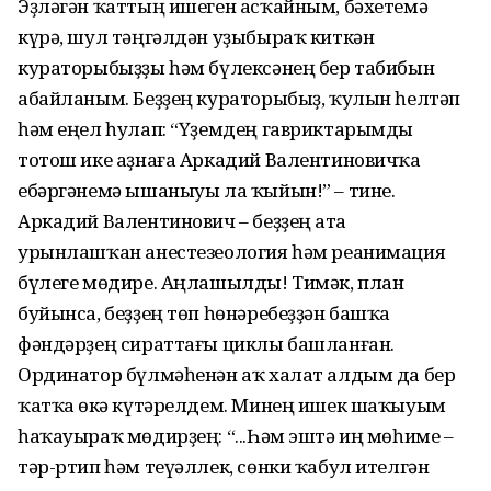
Эҙләгән ҡаттың ишеген асҡайным, бәхетемә
күрә, шул тәңгәлдән уҙыбыраҡ киткән
кураторыбыҙҙы һәм бүлексәнең бер табибын
абайланым. Беҙҙең кураторыбыҙ, ҡулын һелтәп
һәм еңел һулап: “Үҙемдең гавриктарымды
тотош ике аҙнаға Аркадий Валентиновичҡа
ебәргәнемә ышаныуы ла ҡыйын!” – тине.
Аркадий Валентинович – беҙҙең аҫта
урынлашҡан анестезеология һәм реанимация
бүлеге мөдире. Аңлашылды! Тимәк, план
буйынса, беҙҙең төп һөнәребеҙҙән башҡа
фәндәрҙең сираттағы циклы башланған.
Ординатор бүлмәһенән аҡ халат алдым да бер
ҡатҡа өҫкә күтәрелдем. Минең ишек шаҡыуым
һаҡауыраҡ мөдирҙең: “...Һәм эштә иң мөһиме –
тәр-ртип һәм теүәллек, сөнки ҡабул ителгән