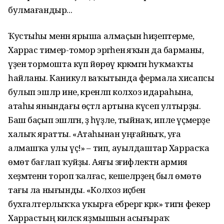
булмағандыр...
Ҡустыһы менән ярыша алмаҫын һиҙептерме,
Харрас тимер-томор эргәһенә яҡын да барманы,
үҙенә тормошта күп йөрөү кәрәкмәгән һуҡмаҡты
һайланы. Каникул ваҡытында фермала хисапсы
булып эшләр ине, әкренләп колхоз идараһына,
атаһы янындағы өҫтәл артына күсеп ултырҙы.
Баш баҫып эшләгән, әҙ һүҙле, тыйнаҡ, ипле үҫмерҙе
халыҡ яратты. «Атаһынан уңғайныҡ, уға
алмашҡа улы үҫә!» – тип, ауылдаштар Харрасҡа
өмөт бағлап ҡуйҙы. Аяғы зәғифлектән армия
хеҙмәтенән тороп ҡалғас, кешеләрҙең был өмөтө
тағы ла нығынды. «Колхоз иҫәбенә
бухгалтерлыҡҡа уҡырға ебәрергә кәрәк» тигән фекер
Харрастың киләсәк яҙмышын асығыраҡ