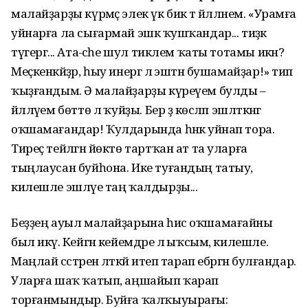
малайҙарҙы күрмәҫ элек үк бик тә йәлләнем. «Урамға
уйнарға ла сығармай эшкә ҡушҡандар... тиҙәк
түгергә... Ата-әсәһе шул тиклем ҡаты тотамы икән?
Меҫкенкәйҙәр, һыу инергә лә эштән бушамайҙар!» тип
ҡыҙғандым. Ә малайҙарҙы күреүем булды –
йәлләүем бөттө лә ҡуйҙы. Бер ҙә көсләп эшләткәнгә
оҡшамағандар! Ҡулдарында һәнәк уйнап тора.
Тиреҫ тейәлгән йөктө тартҡан ат та уларға
тыңлаусан буйһона. Ике туғандың татыу,
килешле эшләүе таң ҡалдырҙы...
Беҙҙең ауыл малайҙарына һис оҡшамағайны
был икәү. Кейгән кейемдәре лә ыҡсым, килешле.
Маңлай сәстәрен әлтәкәй итеп тарап ебәргән булғандар.
Уларға шаҡ ҡатып, аңшайып ҡарап
торғанмындыр. Буйға ҡалҡыуырағы: