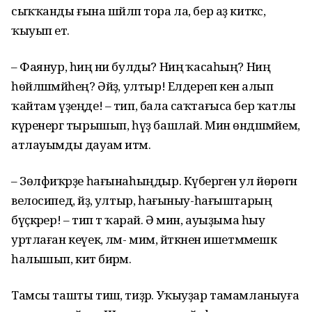
сыҡҡанды ғына шәйләп тора ла, бер аҙ киткәс,
ҡыуып етә.
– Фаянур, һиңә ни булды? Ниңә ҡасаһың? Ниңә
һөйләшмәйһең? Әйҙә, ултыр! Елдереп кенә алып
ҡайтам үҙеңде! – тип, бала саҡтағыса бер ҡатлы
күренергә тырышып, һүҙ башлай. Мин өндәшмәйем,
атлауымды дауам итәм.
– Зөлфиҡәрҙе һағынаһыңдыр. Күберәген ул йөрөгән
велосипед, әйҙә, ултыр, һағыныу-һағыштарың
бүҫкәрер! – тип тә ҡарай. Ә мин, ауыҙыма һыу
уртлаған кеүек, ләм- мим, әйткәнен ишетмәмешкә
һалышып, китә бирәм.
Тамсы ташты тишә, тиҙәр. Уҡыуҙар тамамланыуға