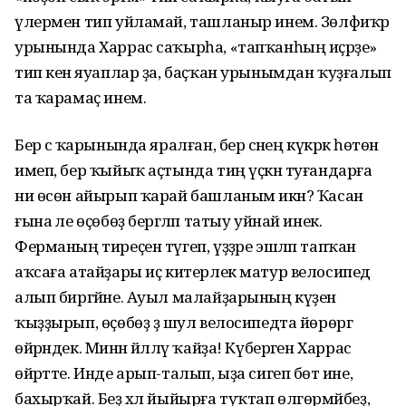
үлермен тип уйламай, ташланыр инем. Зөлфиҡәр
урынында Харрас саҡырһа, «тапҡанһың иҫәрҙе»
тип кенә яуаплар ҙа, баҫҡан урынымдан ҡуҙғалып
та ҡарамаҫ инем.
Бер әсә ҡарынында яралған, бер әсәнең күкрәк һөтөн
имеп, бер ҡыйыҡ аҫтында тиң үҫкән туғандарға
ни өсөн айырып ҡарай башланым икән? Ҡасан
ғына әле өҫөбөҙ бергәләп татыу уйнай инек.
Ферманың тиреҫен түгеп, үҙҙәре эшләп тапҡан
аҡсаға атайҙары иҫ китерлек матур велосипед
алып биргәйне. Ауыл малайҙарының күҙен
ҡыҙҙырып, өҫөбөҙ ҙә шул велосипедта йөрөргә
өйрәндек. Минән йәлләү ҡайҙа! Күберәген Харрас
өйрәтте. Инде арып-талып, ыҙа сигеп бөтә ине,
бахырҡай. Беҙ хәл йыйырға туҡтап өлгөрмәйбеҙ,