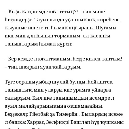
– Ҡыҙыҡай, кемде юғалттың?! – тип мине
һиҫкәндерҙе. Тауышында уҫаллыҡ юҡ, киреһенсә,
ҡыуаныс ишете-гән һымаҡ яңғыраны. Шуғамы
икән, мин дә ятһынып торманым, әллә ҡасанғы
таныштарым һымаҡ күреп:
– Бер кемде лә юғалтманым, һеҙҙе килеп таптым!
– тип, шаярып яуап ҡайтарҙым.
Тәүге осрашыуыбыҙ шулай булды, һөйләштек,
таныштыҡ, мин уларҙы кис урамға уйнарға
саҡырҙым. Был ике танышымдың исемдәре лә
ауыл малайҙарыныҡына оҡшамағайны.
Беҙҙекеләр Ғәйетбай ҙа Тимерйән... Быларҙың исеме
лә башҡа: Харрас, Зөлфиҡәр! Башлап һүҙ ҡушҡаны