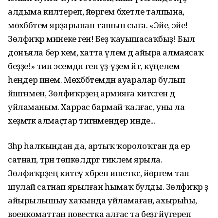
алдыма килтереп, йөрәгем бәхетле талпына,
мөхәббәтем ярҙарынан ташып сыға. «Эйе, эйе!
Зөлфиҡәр минеке генә! Беҙ ҡауышасаҡбыҙ! Был
донъяла бер кем, хатта үлем дә айыра алмаясаҡ
беҙҙе!» тип эсемдән генә үҙ-үҙемә әйтә, күңелемә
һеңдерә инем. Мөхәббәтемдән ауаралар булып
йәшәгәнмен, Зөлфиҡәрҙең армияға китәсәген дә
уйламаным. Харрас бармай ҡалғас, уны ла
хеҙмәткә алмаҫтар тигәнмендер инде...
Зәһәр һалҡындан да, артыҡ ҡоролоҡтан да ер
сатнап, тәрән төпкөлдәргә тиклем ярыла.
Зөлфиҡәрҙең китеү хәбәрен ишеткәс, йөрәгем тап
шулай сатнап ярылған һымаҡ булды. Зөлфиҡәр ҙә
айырылышыу хаҡында уйламаған, ахырыһы,
военкоматтан повестка алғас та беҙгә йүгереп