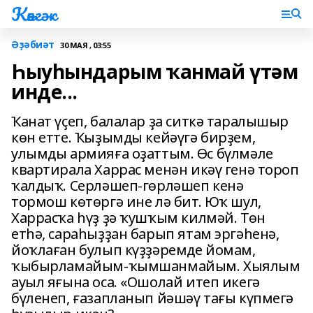
Көнгәк
Әҙәбиәт
30 МАЯ , 03:55
Һыуһындарым ҡанмай үтәм
инде...
Ҡанат үҫеп, балалар ҙа ситкә таралышыр
көн етте. Ҡыҙымды кейәүгә бирҙем,
улымды армияға оҙаттым. Өс бүлмәле
квартирала Харрас менән икәү генә тороп
ҡалдыҡ. Серләшеп-гөрләшеп кенә
тормош көтөргә ине лә бит. Юҡ шул,
Харрасҡа һүҙ ҙә ҡушҡым килмәй. Төн
етһә, сараһыҙҙан барып ятам эргәһенә,
йоҡлаған булып күҙҙәремде йомам,
ҡыбырламайым-ҡымшанмайым. Хыялым
ауыл яғына оса. «Ошолай итеп икегә
бүленеп, ғазапланып йәшәү тағы күпмегә