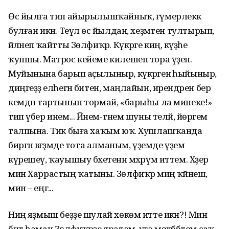
Өс йылға тип айырылышҡайныҡ, ғүмерлеккә
булған икән. Теүәл өс йылдан, хеҙмәтен тултырып,
әйләнеп ҡайтты Зөлфиҡәр. Күкрәге киң, кәүҙәһе
ҡупшы. Матрос кейеме килешеп тора үҙенә.
Муйынына барып аҫылыныр, күкрәгенә һыйыныр,
диңгеҙҙә елһегән битен, маңлайын, ирендәрен бер
кемдән тартынып тормай, «барыһы ла минеке!»
тип үбер инем... Йәнем-тәнем шуны теләй, йөрәгем
талпына. Тик быға хаҡым юҡ. Хушлашҡанда
биргән вәғәҙәмде тота алманым, үҙемде үҙем
күрешеү, ҡауышыу бәхетенән мәхрүм иттем. Хәҙер
мин Харрастың ҡатыны. Зөлфиҡәр миңә ҡәйнеш,
мин – еңгә...
Ниңә яҙмыш беҙҙе шулай хөкөм итте икән?! Мин
бит һаман Зөлфиҡәрҙе яратам, уға мөхәббәтем саҡ