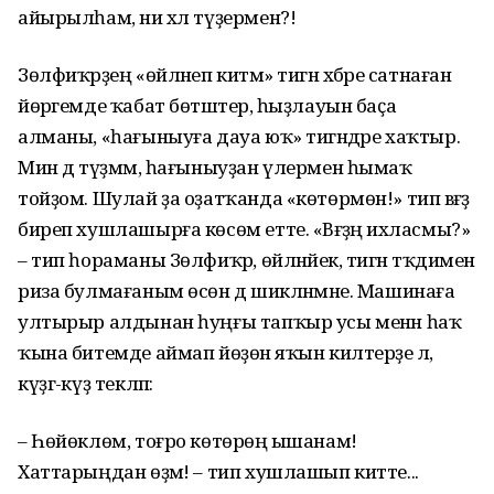
айырылһам, ни хәл түҙермен?!
Зөлфиҡәрҙең «өйләнеп китәм» тигән хәбәре сатнаған
йөрәгемде ҡабат бөтәштерә, һыҙлауын баҫа
алманы, «һағыныуға дауа юҡ» тигәндәре хаҡтыр.
Мин дә түҙмәм, һағыныуҙан үлермен һымаҡ
тойҙом. Шулай ҙа оҙатҡанда «көтөрмөн!» тип вәғәҙә
биреп хушлашырға көсөм етте. «Вәғәҙәң ихласмы?»
– тип һораманы Зөлфиҡәр, өйләнәйек, тигән тәҡдименә
риза булмағаным өсөн дә шикләнмәне. Машинаға
ултырыр алдынан һуңғы тапҡыр усы менән һаҡ
ҡына битемде аймап йөҙөнә яҡын килтерҙе лә,
күҙгә-күҙ текләп:
– Һөйөклөм, тоғро көтөрөңә ышанам!
Хаттарыңдан өҙмә! – тип хушлашып китте...