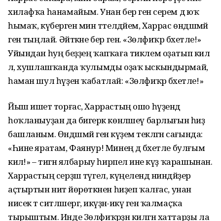
хилафҡа һанамайым. Унан бер генә серем дә юҡ
һымаҡ, күберәген мин тәтелдәйем, Харрас өндәшмәй
генә тыңлай. Әйткәне бер генә. «Зөлфиҡәр бәхетле!»
Уйындан һуң беҙҙең ҡапҡаға тиклем оҙатып килә
лә, хушлашҡанда ҡулымды оҙаҡ ыскындырмай,
һаман шул һүҙен ҡабатлай: «Зөлфиҡәр бәхетле!»
Йыш ишетә торғас, Харрастың ошо һүҙендә
һоҡланыуҙан да бигерәк көнләшеү барлығын һиҙә
башланым. Өндәшмәй генә күҙемә текләгән сағында:
«Һине яратам, Фаянур! Минең дә бәхетле булғым
килә!» – тигән ялбарыу һирпелә ине күҙ ҡарашынан.
Харрастың серҙәш түгел, күңелендә ниндәйҙер
аҫтыртын ниәт йөрөткәнен һиҙеп ҡалғас, унан
нисек тә ситләшергә, икәүҙән-икәү генә ҡалмаҫҡа
тырыштым. Инде Зөлфиҡәрҙән килгән хаттарҙы ла