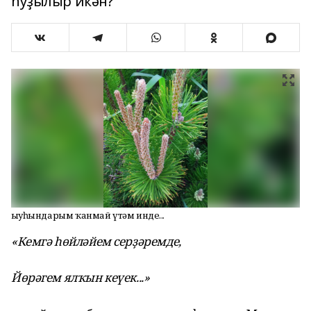
һуҙылыр икән?
Һыуһындарым ҡанмай үтәм инде...
«Кемгә һөйләйем серҙәремде,
Йөрәгем ялҡын кеүек...»