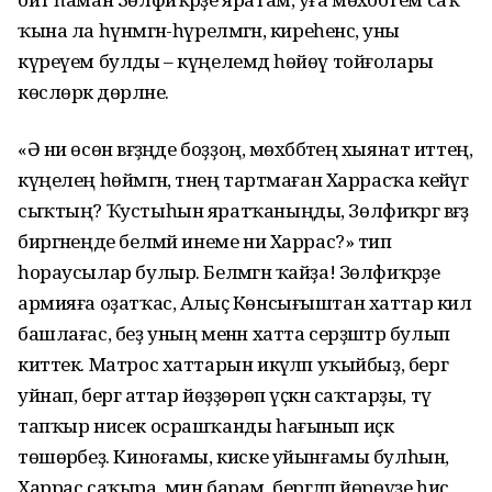
ҡына ла һүнмәгән-һүрелмәгән, киреһенсә, уны
күреүем булды – күңелемдә һөйөү тойғолары
көслөрәк дөрләне.
«Ә ни өсөн вәғәҙәңде боҙҙоң, мөхәббәтеңә хыянат иттең,
күңелең һөймәгән, тәнең тартмаған Харрасҡа кейәүгә
сыҡтың? Ҡустыһын яратҡаныңды, Зөлфиҡәргә вәғәҙә
биргәнеңде белмәй инеме ни Харрас?» тип
һораусылар булыр. Белмәгән ҡайҙа! Зөлфиҡәрҙе
армияға оҙатҡас, Алыҫ Көнсығыштан хаттар килә
башлағас, беҙ уның менән хатта серҙәштәр булып
киттек. Матрос хаттарын икәүләп уҡыйбыҙ, бергә
уйнап, бергә аттар йөҙҙөрөп үҫкән саҡтарҙы, тәү
тапҡыр нисек осрашҡанды һағынып иҫкә
төшөрәбеҙ. Киноғамы, киске уйынғамы булһын,
Харрас саҡыра, мин барам, бергәләп йөрөүҙе һис