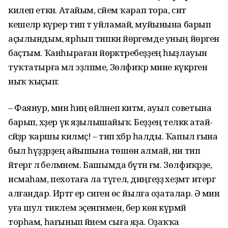
килеп еткән. Атайым, әсәйем ҡарап тора, сит
кешеләр күрер тип тә уйламай, муйынына барып
аҫылындым, ярһып типкән йөрәгемде уның йөрәгенә
баҫтым. Ҡанһыраған йөрәктәребеҙҙең һыҙлауын
туҡтатырға әмәл эҙләпме, Зөлфиҡәр мине күкрәгенә
ныҡ ҡыҫып:
– Фаянур, мин һиңә өйләнеп китәм, ауыл советына
барып, хәҙер үк яҙылышайыҡ. Беҙҙең теләккә атай-
әсәйҙәр ҡаршы килмәҫ! – тип хәбәр һалды. Ҡапыл ғына
был һүҙҙәрҙең айышына төшөнә алмай, ни тип
әйтергә лә белмәнем. Башымда бүтән ғәм. Зөлфиҡәрҙе,
исмаһам, пехотаға ла түгел, диңгеҙҙә хеҙмәт итергә
алғандар. Иртәгә ер сигенә өс йылға оҙаталар. Ә мин
уға шул тиклем эҫенгәнмен, бер көн күрмәй
торһам, һағынып йәнем сыға яҙа. Оҙаҡҡа