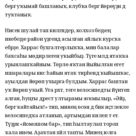
бергә уҡымай башланыҡ, клубҡа бергә йөрөүҙән дә
туҡтаныҡ.
Нисек шулай тап килгәндер, колхоз беҙҙең
икебеҙҙе район үҙәгендә асылған айлыҡ курсҡа
ебәрҙе. Харрас бухгалтерлыҡҡа, мин балалар
баҡсаһы мөдирлегенә уҡыйбыҙ. Тәүге мәлдә ятаҡҡа
урынлашҡайным. Төрлө яҡтан йыйылған егет
ишаралары кис һайын ятаҡ тирәһендә ҡыйышҡас,
ауылдан йөрөп уҡырға булдым. Харрас баштан
уҡ йөрөп уҡый. Уға рәхәт, теге велосипедты йүнәтеп
алған, һуңғы дәрестә ултырамы-юҡмылыр, «Әйҙә,
бергә ҡайтайыҡ!» тип, минең өсөн дә бик иҫтәлекле
велосипедҡа атланып, артымдан килеп тә етә.
Тәүҙәрәк «йомошом бар», тип һылтаулап тороп
ҡала инем. Аҙаҡтан хәйлә тапты. Минең юлға