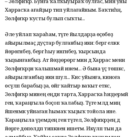
– Зөлфиҡәр. Буйға ҡалҡыуыраҡ булғас, мин уны
Харрасҡа ағайҙыр тип уйлағайным. Баҡтиһәң,
Зөлфиҡәр ҡусты булып сыҡты...
Әле уйлап ҡараһам, тәүге йылдарҙа өҫөбөҙ
айырылмаҫ дуҫтар булғанбыҙ икән: бергә еләккә
йөрөгәнбеҙ, бергә һыу ингәнбеҙ, ҡырсында
ҡыҙынғанбыҙ. Ат йөҙҙөрөргә мин дә Харрас менән
Зөлфиҡәрҙән ҡалышмай инем... Ә бына үҫә төшкәс,
айырылғанбыҙ икән шул... Кис уйынға, киноға
өсәүләп барабыҙ ҙа, өйгә ҡайтыр ваҡыт еткәс,
Зөлфиҡәр минең еңдән тарта, Харрасҡа һиҙҙермәй
генә, ҡараңғыла боҫоп ҡалабыҙ. Тәүге мәлдә миңә
йәшенмәк уйнаған һымаҡ ҡыҙыҡ тойола ине.
Ҡараңғыла үҙемдең генә түгел, Зөлфиҡәрҙең дә
йөрәге дөпөлдәп типкәнен ишетәм. Икәүләп тын да
алмайбыҙ. Ҡайһы саҡта Зөлфиҡәр ҡулымдан