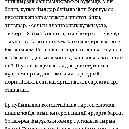
тигән йырҙан башламаҡсымын һүҙемде. Мин
белгән, күпме йылдар буйына йәнәш бергә ғүмер
кисергән кешеләр зарымды ишетеп, бәлки,
аптырар. «Аслыҡ-яланғаслыҡ күрмәй үҫте, –
тиерҙәр. – Яңғыҙ бала тип, ата-әсәһе иркәләтте, кейәүгә
сыҡҡас та башына туҡмаҡ теймәне, ире ҡәҙерләне».
Бәхәсләшмәйем. Ситтән ҡарағанда зарланырға урын
юҡ һымаҡ. Донъяла минән дә ҡайғылыраҡтар әҙме
ни?! Шулай ҙа яҙмышымдан риза түгелмен,
күңелем иртә яҙҙан тамсы ямғыр күрмәй
ҡорғаҡһыған, сатнап ярғыланған, сарсаған ергә
оҡшаған...
Ер ҡуйынынан көн яҡтыһына тиртеп сыҡҡан
шишмә ҡайҙа ағып китерен, ниндәй ярҙарға барып
бәрлегерен, һыуҙарын кемдәр тулҡынлатырын
белмәй. Ғүмер юлыма әйләнеп ҡарайым: мин дә хәс