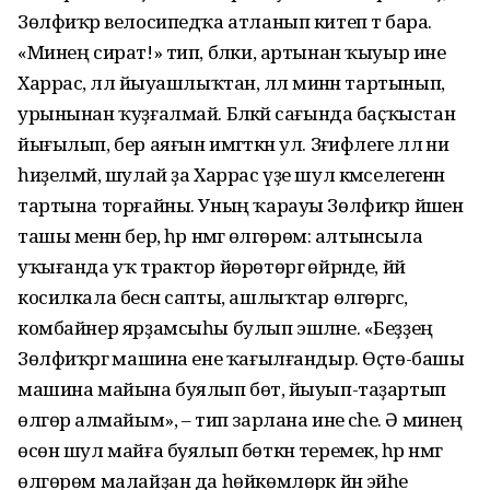
Зөлфиҡәр велосипедҡа атланып китеп тә бара.
«Минең сират!» тип, бәлки, артынан ҡыуыр ине
Харрас, әллә йыуашлыҡтан, әллә минән тартынып,
урынынан ҡуҙғалмай. Бәләкәй сағында баҫҡыстан
йығылып, бер аяғын имгәткән ул. Зәғифлеге әллә ни
һиҙелмәй, шулай ҙа Харрас үҙе шул кәмселегенән
тартына торғайны. Уның ҡарауы Зөлфиҡәр йәшен
ташы менән бер, һәр нәмәгә өлгөрөм: алтынсыла
уҡығанда уҡ трактор йөрөтөргә өйрәнде, йәй
косилкала бесән сапты, ашлыҡтар өлгөргәс,
комбайнер ярҙамсыһы булып эшләне. «Беҙҙең
Зөлфиҡәргә машина ене ҡағылғандыр. Өҫтө-башы
машина майына буялып бөтә, йыуып-таҙартып
өлгөрә алмайым», – тип зарлана ине әсәһе. Ә минең
өсөн шул майға буялып бөткән теремек, һәр нәмәгә
өлгөрөм малайҙан да һөйкөмлөрәк йән эйәһе