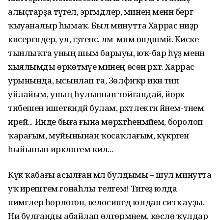
алыҫтарҙа түгел, эргәмдәлер, минең менән бергә
ҡыуаналыр һымаҡ. Был минутта Харрас ниҙәр
кисергәндер, ул, ғәҙәтенсә, ләм-мим өндәшмәй. Киске
тынлыҡта уның шым барыуы, юҡ-бар һүҙ менән
хыялымды өркөтмәүе минең өсөн рәхәт. Харрас
урынында, ысынлап та, Зөлфиҡәр икән тип
уйлайым, уның һулышын тойғандай, йөрәк
тибешен ишеткәндәй булам, рәхәтлектән йәнем-тәнем
ирей... Инде быға ғына мөрхәтһенмәйем, боролоп
ҡарағым, муйынынан ҡосаҡлағым, күкрәгенә
һыйынып иркәләнгем килә...
Күк ҡабағы асылған мәл булдымы – шул минутта
уҡ ирештем гонаһлы теләгемә! Тигеҙ юлда
нимәгәлер һөрлөгөп, велосипед юлдан ситкә ауҙы.
Ни булғанды абайлап өлгөрмәнем, көслө ҡулдар