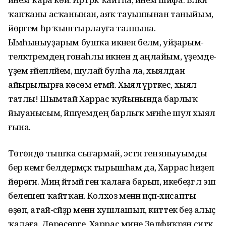
ҡапҡаны асҡанынан, аяҡ тауышынан таныйым,
йөрәгем һәр ҡыштырлауға талпына.
Ымһыныуҙарым бушҡа икәнен беләм, уйҙарым-
теләктәремдең гонаһлы икәнен дә аңлайым, үҙемде-
үҙем ғәйепләйем, шулай булһа ла, хыялдан
айырылырға көсөм етмәй. Хыял әүрәткес, хыял
татлы! Шымтай Харрас ҡуйынында барлыҡ
йыуанысым, йәшәүемдең барлыҡ мәғәнәһе шул хыял
ғына.
Төтөндө тышҡа сығармай, эстән генә яныуымды
бер кемгә белдермәҫкә тырышһам да, Харрас һиҙеп
йөрөгән. Миңә әйтмәй генә ҡалаға барып, икебеҙгә лә эш
белешеп ҡайтҡан. Колхоз менән иҫәп-хисапты
өҙөп, атай-әсәйҙәр менән хушлашып, киттек беҙ алыҫ
ҡалаға. Дөрөҫөрәге, Харрас мине Зөлфиҡәрҙән ситкә