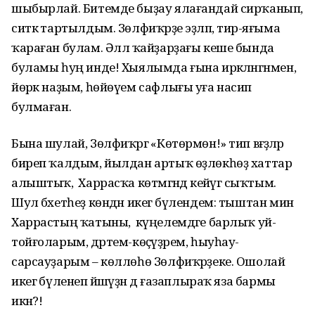
шыбырлай. Битемде быҙау ялағандай сирҡанып,
ситкә тартылдым. Зөлфиҡәрҙе эҙләп, тирә-яғыма
ҡараған булам. Әллә ҡайҙарҙағы кеше бында
буламы һуң инде! Хыялымда ғына иркәләнгәнмен,
йөрәк наҙым, һөйөүем сафлығы уға насип
булмаған.
Бына шулай, Зөлфиҡәргә «Көтөрмөн!» тип вәғәҙәләр
биреп ҡалдым, йылдан артыҡ өҙлөкһөҙ хаттар
алыштыҡ, ә Харрасҡа көтмәгәндә кейәүгә сыҡтым.
Шул бәхетһеҙ көндән икегә бүлендем: тыштан мин
Харрастың ҡатыны, ә күңелемдәге барлыҡ уй-
тойғоларым, дәртем-көҫәүҙәрем, һыуһау-
сарсауҙарым – көллөһө Зөлфиҡәрҙеке. Ошолай
икегә бүленеп йәшәүҙән дә ғазаплыраҡ яза бармы
икән?!