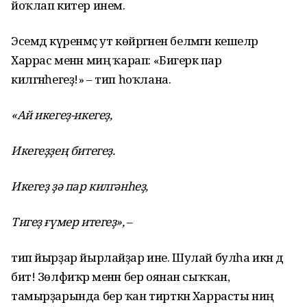
йоҡлап китер инем.
Эсемдә күренмәҫ ут көйрәгәнен белмәгән кешеләр
Харрас менән миңә ҡарап: «Бигерәк пар
килгәнһегеҙ!» – тип һоҡлана.
«Ай икегеҙ-икегеҙ,
Икегеҙҙең битегеҙ.
Икегеҙ ҙә пар килгәнһеҙ,
Тигеҙ ғүмер итегеҙ»,
–
тип йырҙар йырлайҙар ине. Шулай булһа икән дә
бит! Зөлфиҡәр менән бер оянан сыҡҡан,
тамырҙарында бер ҡан тирткән Харрасты ниңә