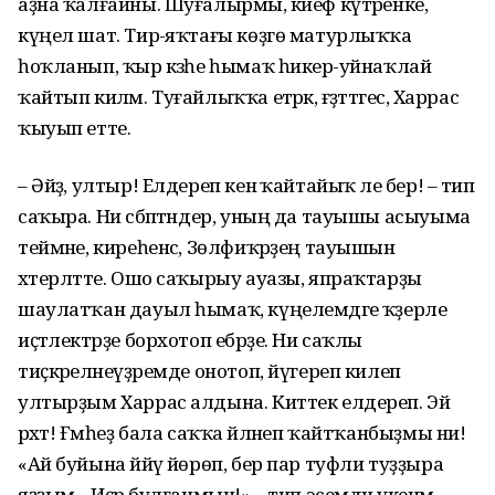
аҙна ҡалғайны. Шуғалырмы, кәйеф күтәренке,
күңел шат. Тирә-яҡтағы көҙгө матурлыҡҡа
һоҡланып, ҡыр кәзәһе һымаҡ һикерә-уйнаҡлай
ҡайтып киләм. Туғайлыҡҡа етәрәк, ғәҙәттәгесә, Харрас
ҡыуып етте.
– Әйҙә, ултыр! Елдереп кенә ҡайтайыҡ әле бер! – тип
саҡыра. Ни сәбәптәндер, уның да тауышы асыуыма
теймәне, киреһенсә, Зөлфиҡәрҙең тауышын
хәтерләтте. Ошо саҡырыу ауазы, япраҡтарҙы
шаулатҡан дауыл һымаҡ, күңелемдәге ҡәҙерле
иҫтәлектәрҙе борхотоп ебәрҙе. Ни саҡлы
тиҫкәреләнеүҙәремде онотоп, йүгереп килеп
ултырҙым Харрас алдына. Киттек елдереп. Эй
рәхәт! Ғәмһеҙ бала саҡҡа әйләнеп ҡайтҡанбыҙмы ни!
«Ай буйына йәйәү йөрөп, бер пар туфли туҙҙыра
яҙҙым... Иҫәр булғанмын!» – тип эсемдән үкенәм.