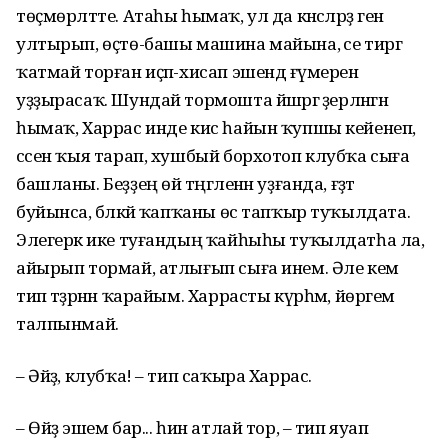
төҫмөрләтте. Атаһы һымаҡ, ул да кәнсәләрҙә генә
ултырып, өҫтө-башы машина майына, әсе тиргә
ҡатмай торған иҫәп-хисап эшендә ғүмерен
уҙҙырасаҡ. Шундай тормошта йәшәргә әҙерләнгән
һымаҡ, Харрас инде кис һайын ҡупшы кейенеп,
сәсен ҡыя тарап, хушбый борхотоп клубҡа сыға
башланы. Беҙҙең өй тәңгәленән уҙғанда, ғәҙәт
буйынса, бәләкәй ҡапҡаны өс тапҡыр туҡылдата.
Элегерәк ике туғандың ҡайһыһы туҡылдатһа ла,
айырып тормай, атлығып сыға инем. Әле кем
тип тәҙрәнән ҡарайым. Харрасты күрһәм, йөрәгем
талпынмай.
– Әйҙә, клубҡа! – тип саҡыра Харрас.
– Өйҙә эшем бар... һин атлай тор, – тип яуап