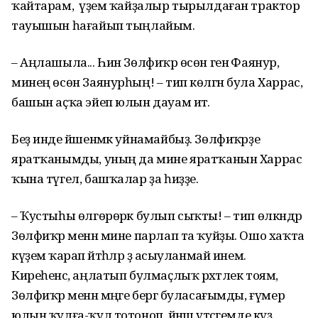
ҡайтарам, ә үҙем ҡайҙалыр тырылдаған трактор
тауышын һағайып тыңлайым.
– Аңлашыла... Һин Зөлфиҡәр өсөн генә Фаянур,
минең өсөн Заянурһың! – тип көлгән була Харрас,
башын аҫҡа эйеп юлын дауам итә.
Беҙ инде йәшенмәк уйнамайбыҙ. Зөлфиҡәрҙе
яратҡанымды, уның да мине яратҡанын Харрас
ҡына түгел, башҡалар ҙа һиҙҙе.
– Ҡустыһы өлгөрөрәк булып сыҡты! – тип өлкәндәр
Зөлфиҡәр менән мине парлап та ҡуйҙы. Ошо хаҡта
күҙемә ҡарап әйтһәләр ҙә асыуланмай инем.
Киреһенсә, аңлатып булмаҫлыҡ рәхәтлек тоям,
Зөлфиҡәр менән мәңге бергә буласағымды, ғүмер
юлын ҡулға-ҡул тотоноп, йәнәш үтәсәгемде күҙ