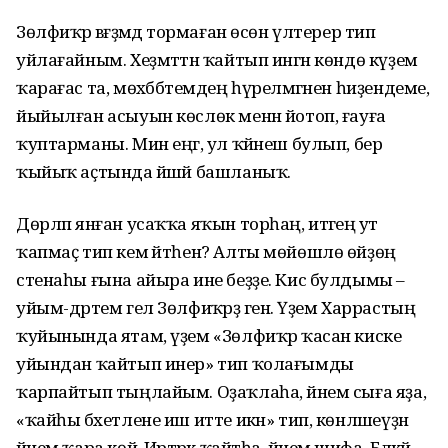
Зөлфиҡәр вәғәҙәмдә тормаған өсөн үлтерер тип
уйлағайным. Хеҙмәттән ҡайтып ингән көндө күҙемә
ҡарағас та, мөхәббәтемдең һүрелмәгәнен һиҙендеме,
йыйылған асыуын көслөк менән йотоп, ғауға
ҡуптарманы. Мин еңгә, ул ҡәйнеш булып, бер
ҡыйыҡ аҫтында йәшәй башланыҡ.
Дөрләп янған усаҡҡа яҡын торһаң, итәгеңә ут
ҡапмаҫ тип кем әйтһен? Алты мөйөшлө өйҙөң
стенаһы ғына айыра ине беҙҙе. Кис булдымы –
уйым-дәртем гел Зөлфиҡәрҙә генә. Үҙем Харрастың
ҡуйынында ятам, үҙем «Зөлфиҡәр ҡасан киске
уйындан ҡайтып инер» тип ҡолағымды
ҡарпайтып тыңлайым. Оҙаҡлаһа, йәнем сыға яҙа,
«ҡайһы бәхетлене иш итте икән» тип, көнләшеүҙән
йәнем ҡара көйә. Иртәрәк ҡайтһа, йәнемә шифа. Бәләкәй