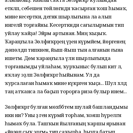
етәкләп, себешен төйлөгәндән ҡасырған ҡош һымаҡ,
мине кесерткән, дегәнәк шырлығына ла алып
ингеләй торғайны. Кесерткәндән сағылырмын тип
уйлау ҡайҙа! Эйәрәм артынан. Миңә ҡыҙыҡ.
Ҡараңғыла Зөлфиҡәрҙең үҙен күрмәйем, йөрәгенең
дөпөлдәп типкәнен, йыш-йыш тын алғанын ғына
ишетәм. Дөм ҡараңғыла үлән шырлығында
торғанымды уйлаһам, ҡурҡыныс булып китә лә,
яҡлау эҙләп Зөлфиҡәргә һыйынам. Ул да
ҡурсалаған һымаҡ мине күкрәгенә ҡыҫа... Шул хәлдә
таң атҡанса ла баҫып торорға риза булыр инем...
Зөлфиҡәргә булған мөхәббәтем шулай башландымы
икән ни? Уны әҙ генә күрмәй торһам, ҡояш һүрелгән
һымаҡ була. Ташҡын йылғаның ҡаршы ярынан
«йөҙөп сыҡ эргәмә» тип саҡырһа, һыуға батып