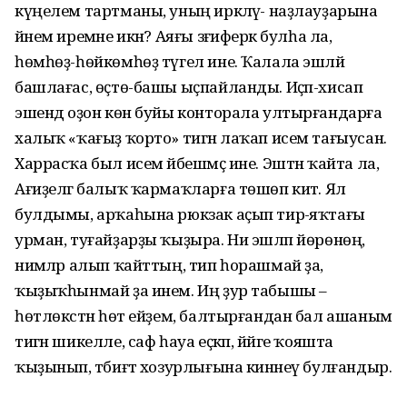
күңелем тартманы, уның иркәләү- наҙлауҙарына
йәнем иремәне икән? Аяғы зәғиферәк булһа ла,
һөмһөҙ-һөйкөмһөҙ түгел ине. Ҡалала эшләй
башлағас, өҫтө-башы ыҫпайланды. Иҫәп-хисап
эшендә оҙон көн буйы конторала ултырғандарға
халыҡ «ҡағыҙ ҡорто» тигән лаҡап исем тағыусан.
Харрасҡа был исем йәбешмәҫ ине. Эштән ҡайта ла,
Ағиҙелгә балыҡ ҡармаҡларға төшөп китә. Ял
булдымы, арҡаһына рюкзак аҫып тирә-яҡтағы
урман, туғайҙарҙы ҡыҙыра. Ни эшләп йөрөнөң,
нимәләр алып ҡайттың, тип һорашмай ҙа,
ҡыҙыҡһынмай ҙа инем. Иң ҙур табышы –
һөтлөкәстән һөт ейҙем, балтырғандан бал ашаным
тигән шикелле, саф һауа еҫкәп, йәйге ҡояшта
ҡыҙынып, тәбиғәт хозурлығына кинәнеү булғандыр.