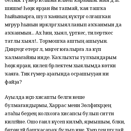
шишмә! Һөҙәк ярҙан йәм тапмай, ҡая ташҡа
һыйынырға, шул ҡаяның күктәргә олғашҡан
мәғрур һынын иркәләргә хыялланып аҡҡанмын да
аҡҡанмын... Ах һин, хыял, әүрәткес, тилерткес
татлы хыял!.. Тормошҡа аштың ашыуын.
Диңгеҙгә етергә лә, мәңгегә юғалырға ла күп
ҡалмағайны инде. Ҡаҡлыҡты тулҡындарым
һөҙәк ярҙан, килеп бәрлектем хыялымда көткән
ҡаяға. Тик ғүмер аҙағында осрашыуҙан ни
файҙа?
Ауылда иҫәп-хисапты белгән кеше
булмағандырмы, Харрас менән Зөлфиҡәрҙең
атаһы беҙҙең колхозға хисапсы булып ситтән
килгәйне. Ошо ғаилә күсеп килмәһә, яҙмышым, бәлки,
бөтөнләй башҡасараҡ булыр ине. Хәҙер генә шулай