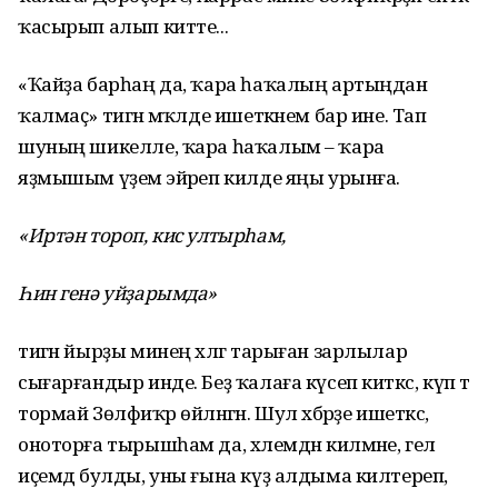
ҡасырып алып китте...
«Ҡайҙа барһаң да, ҡара һаҡалың артыңдан
ҡалмаҫ» тигән мәҡәлде ишеткәнем бар ине. Тап
шуның шикелле, ҡара һаҡалым – ҡара
яҙмышым үҙемә эйәреп килде яңы урынға.
«Иртән тороп, кис ултырһам,
Һин генә уйҙарымда»
тигән йырҙы минең хәлгә тарыған зарлылар
сығарғандыр инде. Беҙ ҡалаға күсеп киткәс, күп тә
тормай Зөлфиҡәр өйләнгән. Шул хәбәрҙе ишеткәс,
оноторға тырышһам да, хәлемдән килмәне, гел
иҫемдә булды, уны ғына күҙ алдыма килтереп,