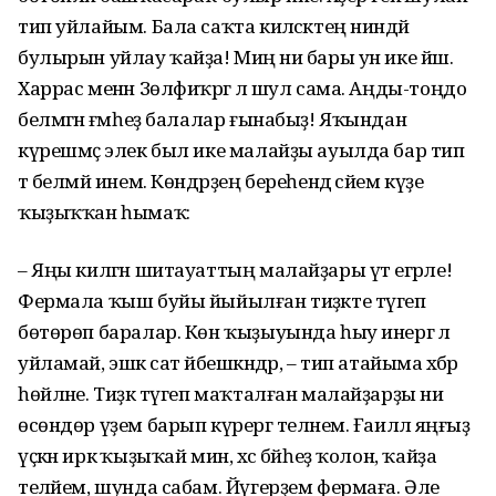
тип уйлайым. Бала саҡта киләсәктең ниндәй
булырын уйлау ҡайҙа! Миңә ни бары ун ике йәш.
Харрас менән Зөлфиҡәргә лә шул сама. Аңды-тоңдо
белмәгән ғәмһеҙ балалар ғынабыҙ! Яҡындан
күрешмәҫ элек был ике малайҙы ауылда бар тип
тә белмәй инем. Көндәрҙең береһендә әсәйем күҙе
ҡыҙыҡҡан һымаҡ:
– Яңы килгән шитауаттың малайҙары үәт егәрле!
Фермала ҡыш буйы йыйылған тиҙәкте түгеп
бөтөрөп баралар. Көн ҡыҙыуында һыу инергә лә
уйламай, эшкә сат йәбешкәндәр, – тип атайыма хәбәр
һөйләне. Тиҙәк түгеп маҡталған малайҙарҙы ни
өсөндөр үҙем барып күрергә теләнем. Ғаиләлә яңғыҙ
үҫкән иркә ҡыҙыҡай мин, хәс бәйһеҙ ҡолон, ҡайҙа
теләйем, шунда сабам. Йүгерҙем фермаға. Әле