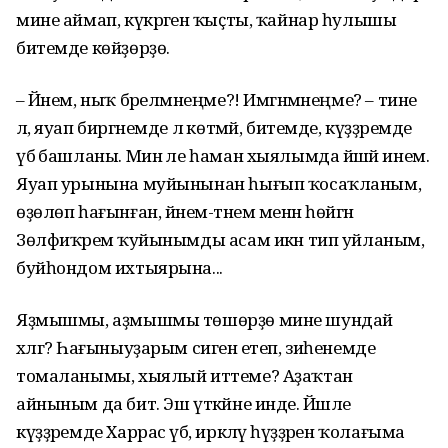
мине аймап, күкрәгенә ҡыҫты, ҡайнар һулышы
битемде көйҙөрҙө.
– Йәнем, ныҡ бәрелмәнеңме?! Имгәнмәнеңме? – тине
лә, яуап биргәнемде лә көтмәй, битемде, күҙҙәремде
үбә башланы. Мин әле һаман хыялымда йәшәй инем.
Яуап урынына муйынынан һығып ҡосаҡланым,
өҙөлөп һағынған, йәнем-тәнем менән һөйгән
Зөлфиҡәремә ҡуйынымды асам икән тип уйланым,
буйһондом ихтыярына...
Яҙмышмы, аҙмышмы төшөрҙө мине шундай
хәлгә? Һағыныуҙарым сигенә етеп, зиһенемде
томаланымы, хыялый иттеме? Аҙаҡтан
айныным да бит. Эш үткәйне инде. Йәшле
күҙҙәремде Харрас үбә, иркәләү һүҙҙәрен ҡолағыма