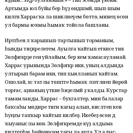
Артымда юл буйы бер һүҙ өндәшмәй, шып-шым
килгән Харрасҡа ла шикләнеүем бөттө, минең өсөн
ул бармы-юҡмы һымаҡ тойола башланы.
Иртәгәһенә лә ҡарышып-тартышып торманым,
һынды тиҫкәрелегем. Ауылға ҡайтып еткәнсе тик
Зөлфиҡәрҙе генә уйлайым, бер кем ҡамасауламай.
Харрас урынында Зөлфиҡәр икән, уның алдында
ултырып барам икән, тип хыялланып ҡайтам.
Ошолай, хәс татлы төштәге һымаҡ ләззәтләнеп йөрөй
торғас, аҙнаның үткәне һиҙелмәй ҙә ҡалды. Курстар
тамамланды, Харрас – бухгалтер, мин балалар
баҡсаһы мөдире тигән ҡағыҙ алып, кисләтеп кенә
һуңғы тапҡыр ҡайтып киләбеҙ. Икебеҙ өсөн дә
ҡыуаныслы көн. Зөлфиҡәремде күҙ алдыма
килтерһәм, һөйөнөсөм тағы ла арта. Ул алыҫ-