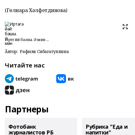
(Гөлнара Хәлфетдинова)
Иртәгә йәй башы. Ә мин ...
Автор:
Рафиля Сибагатуллина
Читайте нас
Партнеры
Фотобанк
Рубрика "Еда и
журналистов РБ
напитки"