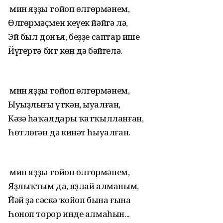
Ә мин яҙҙы тойоп өлгөрмәнем,
Өлгөрмәҫмен кеүек йәйгә лә,
Эй был донъя, беҙҙе саптар ише
Йүгертә бит көн дә бәйгелә.
Ә мин яҙҙы тойоп өлгөрмәнем,
Ыуыҙлығы үткән, ыуалған,
Кәзә һаҡалдары ҡатҡылланған,
Һөтлөгән дә кинәт һыуалған.
Ә мин яҙҙы тойоп өлгөрмәнем,
Яҙлыҡтым да, яҙлай алманым,
Йәй ҙә сәскә ҡойоп бына ғына
Һоноп торор инде алмаһын...