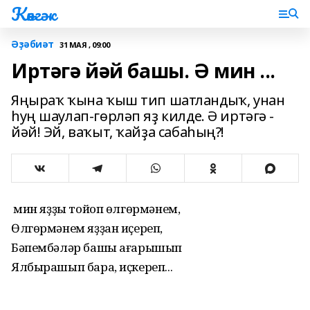
Көнгәк
Әҙәбиәт
31 МАЯ , 09:00
Иртәгә йәй башы. Ә мин ...
Яңыраҡ ҡына ҡыш тип шатландыҡ, унан
һуң шаулап-гөрләп яҙ килде. Ә иртәгә -
йәй! Эй, ваҡыт, ҡайҙа сабаһың?!
Ә мин яҙҙы тойоп өлгөрмәнем,
Өлгөрмәнем яҙҙан иҫереп,
Бәпембәләр башы ағарышып
Ялбырашып бара, иҫкереп...