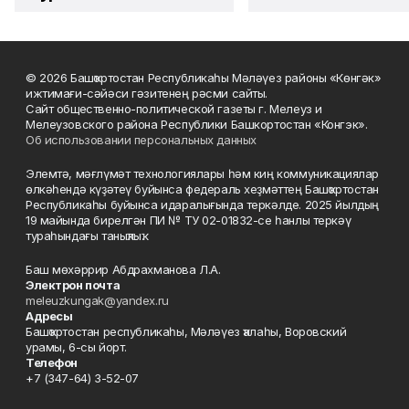
© 2026 Башҡортостан Республикаһы Мәләүез районы «Көнгәк»
ижтимағи-сәйәси гәзитенең рәсми сайты.
Сайт общественно-политической газеты г. Мелеуз и
Мелеузовского района Республики Башкортостан «Конгэк».
Об использовании персональных данных
Элемтә, мәғлүмәт технологиялары һәм киң коммуникациялар
өлкәһендә күҙәтеү буйынса федераль хеҙмәттең Башҡортостан
Республикаһы буйынса идаралығында теркәлде. 2025 йылдың
19 майында бирелгән ПИ № ТУ 02-01832-се һанлы теркәү
тураһындағы таныҡлыҡ.
Баш мөхәррир Абдрахманова Л.А.
Электрон почта
meleuzkungak@yandex.ru
Адресы
Башҡортостан республикаһы, Мәләүез ҡалаһы, Воровский
урамы, 6-сы йорт.
Телефон
+7 (347-64) 3-52-07