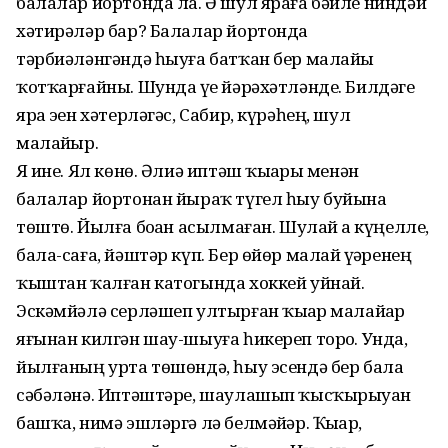
балалар йортонда ла. Ә шул яраға бәйле ниндәй
хәтирәләр бар? Балалар йортонда
тәрбиәләнгәндә һыуға батҡан бер малайҙы
ҡотҡарғайны. Шунда үҙе йәрәхәтләнде. Билдәге
яра эҙен хәтерләгәс, Сабир, күрәһең, шул
малайҙыр.
Яҙ ине. Ял көнө. Әлиә иптәш ҡыҙҙары менән
балалар йортонан йыраҡ түгел һыу буйына
төштө. Йылға боҙҙан асылмаған. Шулай ҙа күңелле,
бала-саға, йәштәр күп. Бер өйөр малай үҙҙәренең
ҡыштан ҡалған катогында хоккей уйнай.
Эскәмйәлә серләшеп ултырған ҡыҙҙар малайҙар
яғынан килгән шау-шыуға һикереп торҙо. Унда,
йылғаның урта төшөндә, һыу эсендә бер бала
сәбәләнә. Иптәштәре, шаулашып ҡысҡырыуҙан
башҡа, нимә эшләргә лә белмәйҙәр. Ҡыҙҙар,