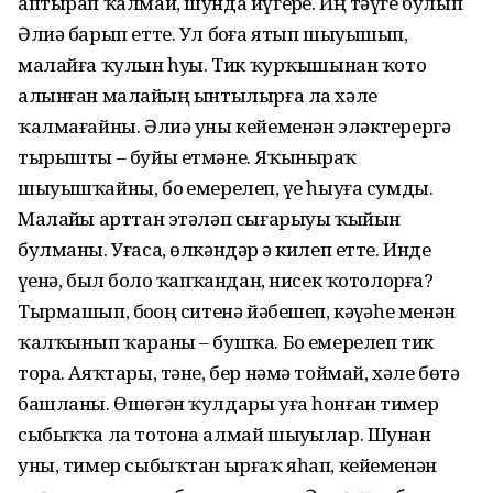
аптырап ҡалмай, шунда йүгерҙе. Иң тәүге булып
Әлиә барып етте. Ул боҙға ятып шыуышып,
малайға ҡулын һуҙҙы. Тик ҡурҡышынан ҡото
алынған малайҙың ынтылырға ла хәле
ҡалмағайны. Әлиә уны кейеменән эләктерергә
тырышты – буйы етмәне. Яҡыныраҡ
шыуышҡайны, боҙ емерелеп, үҙе һыуға сумды.
Малайҙы арттан этәләп сығарыуы ҡыйын
булманы. Уғаса, өлкәндәр ҙә килеп етте. Инде
үҙенә, был боҙло ҡапҡандан, нисек ҡотолорға?
Тырмашып, боҙҙоң ситенә йәбешеп, кәүҙәһе менән
ҡалҡынып ҡараны – бушҡа. Боҙ емерелеп тик
тора. Аяҡтары, тәне, бер нәмә тоймай, хәле бөтә
башланы. Өшөгән ҡулдары уға һонған тимер
сыбыҡҡа ла тотона алмай шыуҙылар. Шунан
уны, тимер сыбыҡтан ырғаҡ яһап, кейеменән