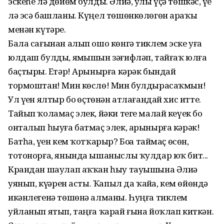
эскеһе лә дөйөм булды. Әлиә, улы үҫә төшкәс, үҙе
лә эсә башланы. Күңел төшөнкөлөгөн араҡы
менән күтәрҙе.
Бала сағынан алып ошо көнгә тиклем эске уға
юлдаш булды, яҙмышын зәғифләп, тайғаҡ юлға
баҫтырҙы. Етәр! Арынырға кәрәк бындай
тормоштан! Мин көслө! Мин булдырасаҡмын!
Ул үҙен ялтыр боҙ өҫтөнән атлағандай хис итте.
Тайып ҡоламаҫ элек, йәки теге малай кеүек боҙ
онталып һыуға батмаҫ элек, арынырға кәрәк!
Батһа, үҙен кем ҡотҡарыр? Боҙҙа таймаҫ өсөн,
тотонорға, янында ышаныслы ҡулдар юҡ бит...
Крандан шаулап аҡҡан һыу тауышына Әлиә
уянып, күҙҙәрен асты. Ҡапыл да ҡайҙа, кем өйөндә
икәнлегенә төшөнә алманы. Һуңға тиклем
уйланып ятып, таңға ҡарай ғына йоҡлап киткән.