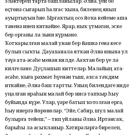
эләктереп тарта башланылар. Әлиә, үҙен боҙ
өҫтөнә сығарып һалғас ҡына, биленең янып
ауыртыуын һиҙҙе. Ырғаҡтың осо йоҡа кейеме аша
тәненә инеп киткәйне. Ярар, ныҡ үтмәгән, эске
бер органы ла зыян күрмәне.
Ҡотҡарылған малай унан бер йәшкә генә кесе
булып сыҡты. Дауаханала ятҡан Әлиә янына ул
тәүҙә ата-әсәһе менән килде. Аҙаҡтан бер үҙе лә
килгеләне. Дуҫлашып киттеләр. Малайҙың ата-
әсәһе, ҡыҙға рәхмәт һүҙенән тыш, аҡса тәҡдим
иткәйне, Әлиә баш тартты. Уның билендәге инде
уңалған яраһын малай бер нисә тапҡыр һыу
буйында күрҙе. Улар, үҙҙәре батып ҡотолған ергә,
һыу инергә йөрөнөләр. “Эйе, Сабир, шул малай
булырға тейеш,” – тип уйланы Әлиә. Иртәнсаҡ,
барыһы ла асыҡланыр. Хәтирәләргә бирелеп,