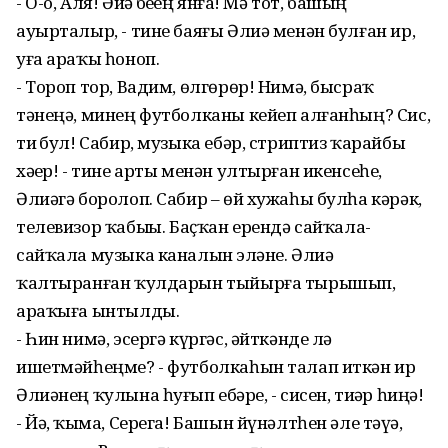
- О-о, Аля! Әйҙә беҙҙең янға! Мә тот, башың
ауырталыр, - тине баяғы Әлиә менән булған ир,
уға араҡы һоноп.
- Тороп тор, Вадим, өлгөрөр! Нимә, бысраҡ
тәнеңә, минең футболканы кейеп алғанһың? Сис,
тиҙ бул! Сабир, музыка ебәр, стриптиз ҡарайбыҙ
хәҙер! - тине арты менән ултырған икенсеһе,
Әлиәгә боролоп. Сабир – өй хужаһы булһа кәрәк,
телевизор ҡабыҙҙы. Баҫҡан ерендә сайҡала-
сайҡала музыка каналын эҙләне. Әлиә
ҡалтыранған ҡулдарын тыйырға тырышып,
араҡыға ынтылды.
- Һин нимә, эсергә күргәс, әйткәнде лә
ишетмәйһеңме? - футболкаһын талап иткән ир
Әлиәнең ҡулына һуғып ебәрҙе, - сисен, тиҙәр һиңә!
- Йә, ҡыҙма, Серега! Башын йүнәлтһен әле тәүҙә,