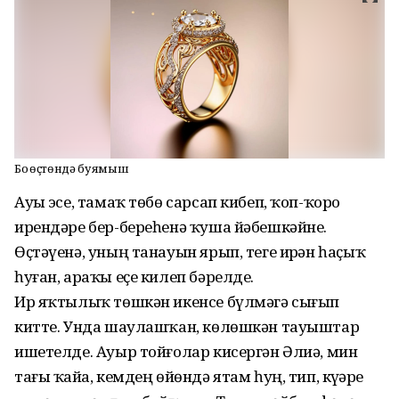
Боҙ өҫтөндә буҙ яҙмыш
Ауыҙ эсе, тамаҡ төбө сарсап кибеп, ҡоп-ҡоро
ирендәре бер-береһенә ҡуша йәбешкәйне.
Өҫтәүенә, уның танауын ярып, теге ирҙән һаҫыҡ
һуған, араҡы еҫе килеп бәрелде.
Ир яҡтылыҡ төшкән икенсе бүлмәгә сығып
китте. Унда шаулашҡан, көлөшкән тауыштар
ишетелде. Ауыр тойғолар кисергән Әлиә, мин
тағы ҡайҙа, кемдең өйөндә ятам һуң, тип, күҙҙәре