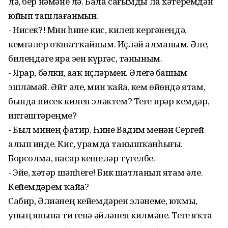
лә, бер нәмәне лә. Бала сағымды ла хәтеремдән
юйып ташлағанмын.
- Нисек?! Мин һине кис, килеп кергәнеңдә,
кемгәлер оҡшатҡайным. Иҫләй алманым. Әле,
билеңдәге яра эҙен күргәс, таныным.
- Ярар, бәлки, аҙаҡ иҫләрмен. Әлегә башым
эшләмәй. Әйт әле, мин ҡайҙа, кем өйөндә ятам,
бында нисек килеп эләктем? Теге ирҙәр кемдәр,
иптәштәреңме?
- Был минең фатир. Һине Вадим менән Сергей
алып инде. Кис, урамда танышҡанһығыҙ.
Борсолма, насар кешеләр түгелбеҙ.
- Эйе, хәтәр шәпһегеҙ! Бик шатланып ятам әле.
Кейемдәрем ҡайҙа?
Сабир, Әлиәнең кейемдәрен эҙләнеме, юҡмы,
уның янына тиҙ генә әйләнеп килмәне. Теге яҡта