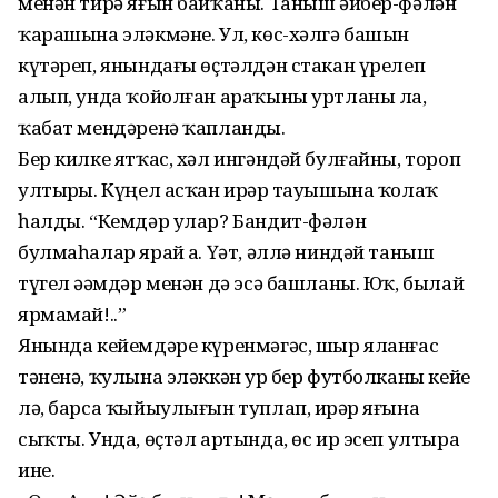
менән тирә яғын байҡаны. Таныш әйбер-фәлән
ҡарашына эләкмәне. Ул, көс-хәлгә башын
күтәреп, янындағы өҫтәлдән стакан үрелеп
алып, унда ҡойолған араҡыны уртланы ла,
ҡабат мендәренә ҡапланды.
Бер килке ятҡас, хәл ингәндәй булғайны, тороп
ултырҙы. Күңел асҡан ирҙәр тауышына ҡолаҡ
һалды. “Кемдәр улар? Бандит-фәлән
булмаһалар ярай ҙа. Үәт, әллә ниндәй таныш
түгел әҙәмдәр менән дә эсә башланы. Юҡ, былай
ярмамай!..”
Янында кейемдәре күренмәгәс, шыр яланғас
тәненә, ҡулына эләккән ҙур бер футболканы кейҙе
лә, барса ҡыйыулығын туплап, ирҙәр яғына
сыҡты. Унда, өҫтәл артында, өс ир эсеп ултыра
ине.