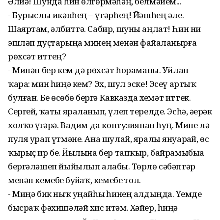
Әлиә! Шунда һин өлгөрмәһәң, белмәйем...
- Бурыслы икәнһең – үтәрһең! Йәшһең әле.
Шаяртам, әлбиттә. Сабир, шуны аңлат! Һин ни
эшләп дуҫтарыңа минең менән файҙаланырға
рөхсәт иттең?
- Минән бер кем дә рөхсәт һораманы. Уйлап
ҡара: мин һиңә кем? Эх, шул эске! Эсеү артыҡ
булған. Беҙ өсөбөҙ бергә Кавказда хеҙмәт иттек.
Сергей, ҡаты яраланып, үлеп терелде. Эсһә, әҙерәк
холҡо үҙгәрә. Вадим да контузиянан һуң. Мине лә
пуля урап үтмәне. Ана шулай, яралы януарҙай, өс
ҡырыҫ ир беҙ. Йылына бер тапҡыр, байрамыбыҙҙа
бергәләшеп йыйылып алабыҙ. Төрлө сәбәптәр
менән кемебеҙ буйҙаҡ, кемебеҙ тол.
- Миңә бик ныҡ уңайһыҙ һинең алдыңда. Үҙемде
бысраҡ фәхишәләй хис итәм. Хәйер, һиңә