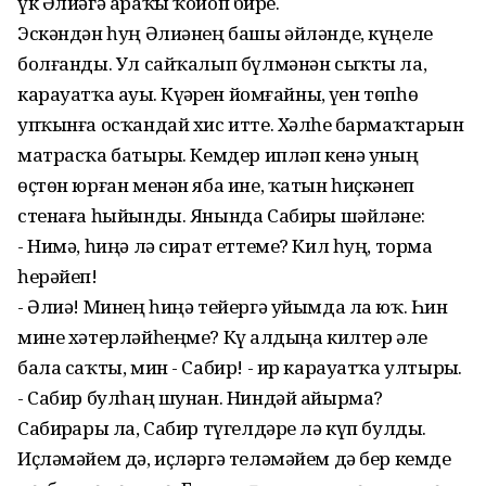
үк Әлиәгә араҡы ҡойоп бирҙе.
Эскәндән һуң Әлиәнең башы әйләнде, күңеле
болғанды. Ул сайҡалып бүлмәнән сыҡты ла,
карауатҡа ауҙы. Күҙҙәрен йомғайны, үҙен төпһөҙ
упҡынға осҡандай хис итте. Хәлһеҙ бармаҡтарын
матрасҡа батырҙы. Кемдер ипләп кенә уның
өҫтөн юрған менән яба ине, ҡатын һиҫкәнеп
стенаға һыйынды. Янында Сабирҙы шәйләне:
- Нимә, һиңә лә сират еттеме? Кил һуң, торма
һерәйеп!
- Әлиә! Минең һиңә тейергә уйымда ла юҡ. Һин
мине хәтерләйһеңме? Күҙ алдыңа килтер әле
бала саҡты, мин - Сабир! - ир карауатҡа ултырҙы.
- Сабир булһаң шунан. Ниндәй айырма?
Сабирҙары ла, Сабир түгелдәре лә күп булды.
Иҫләмәйем дә, иҫләргә теләмәйем дә бер кемде