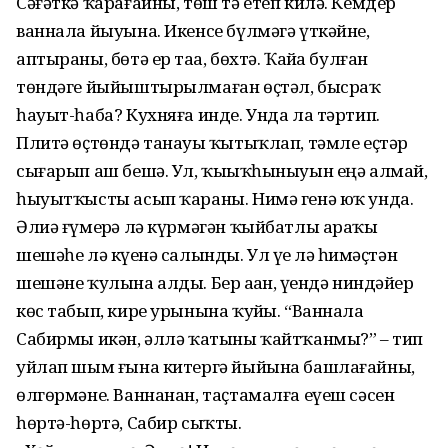
Сәғәткә ҡарағайны, төш тә етеп килә. Кемдер
ваннала йыуына. Икенсе бүлмәгә үткәйне,
аптыраны, бөтә ер таҙа, бөхтә. Ҡайҙа булған
төндәге йыйыштырылмаған өҫтәл, бысраҡ
һауыт-һаба? Кухняға инде. Унда ла тәртип.
Плитә өҫтөндә танауҙы ҡытыҡлап, тәмле еҫтәр
сығарып аш бешә. Ул, ҡыҙыҡһыныуын еңә алмай,
һыуытҡысты асып ҡараны. Нимә генә юҡ унда.
Әлиә ғүмерҙә лә күрмәгән ҡыйбатлы араҡы
шешәһе лә күҙенә салынды. Ул үҙе лә һиҙмәҫтән
шешәне ҡулына алды. Бер аҙҙан, үҙендә ниндәйҙер
көс табып, кире урынына ҡуйҙы. “Ваннала
Сабирмы икән, әллә ҡатыны ҡайтҡанмы?” – тип
уйлап шым ғына китергә йыйына башлағайны,
өлгөрмәне. Ваннанан, таҫтамалға еүеш сәсен
һөртә-һөртә, Сабир сыҡты.