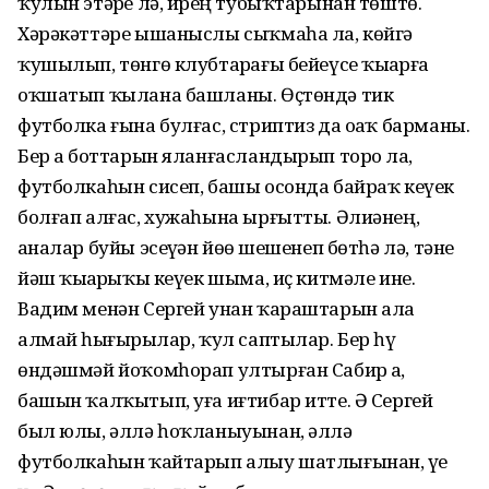
ҡулын этәрҙе лә, ирҙең тубыҡтарынан төштө.
Хәрәкәттәре ышаныслы сыҡмаһа ла, көйгә
ҡушылып, төнгө клубтарҙағы бейеүсе ҡыҙҙарға
оҡшатып ҡылана башланы. Өҫтөндә тик
футболка ғына булғас, стриптиз да оҙаҡ барманы.
Бер аҙ боттарын яланғасландырып торҙо ла,
футболкаһын сисеп, башы осонда байраҡ кеүек
болғап алғас, хужаһына ырғытты. Әлиәнең,
аҙналар буйы эсеүҙән йөҙө шешенеп бөтһә лә, тәне
йәш ҡыҙҙарҙыҡы кеүек шыма, иҫ китмәле ине.
Вадим менән Сергей унан ҡараштарын ала
алмай һыҙғырҙылар, ҡул саптылар. Бер һүҙ
өндәшмәй йоҡомһорап ултырған Сабир ҙа,
башын ҡалҡытып, уға иғтибар итте. Ә Сергей
был юлы, әллә һоҡланыуынан, әллә
футболкаһын ҡайтарып алыу шатлығынан, үҙе