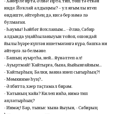
- Хәйерле иртә, Әлиә! Иртә, тип, төш тә еткән
инде. Йоҡлай алдыңмы? – ул яғымлы итеп
өндәште, әйтерһең дә, кисә бер нәмә лә
булмаған.
- Һаумы! Һәйбәт йоҡланым... - Әлиә, Сабир
алдында уңайһыҙланыуын тойоп, ошондай
йылы һүҙҙәрҙе күптән ишетмәгәнгә күрә, башҡа ни
әйтергә лә белмәне.
- Башың ауыртһа, ней... йүнәлтеп ал!
- Ауыртмай! Ҡайтырға, бына, йыйынғайным...
- Ҡайтырһың. Бәлки, ванна инеп сығырһың?!
- Мөмкинме һуң?..
- Әлбиттә, хәҙер таҫтамал бирәм.
- Ҡатының ҡайҙа? Килеп инһә, нимә тип
аңлатырһың?
- Инмәҫ! Бар, тыныс ҡына йыуын, - Сабирҙың