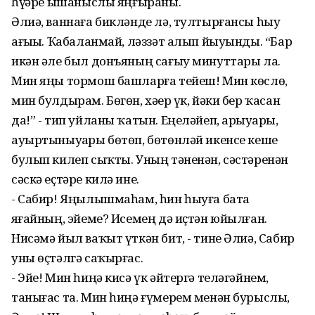
һүҙҙәре ышаныслы яңғыраны.
Әлиә, ваннаға бикләнде лә, тултырғансы һыу
ағыҙҙы. Ҡабаланмай, ләззәт алып йыуынды. “Бар
икән әле был донъяның сағыу минуттары ла.
Мин яңы тормош башларға тейеш! Мин көслө,
мин булдырам. Бөгөн, хәҙер үк, йәки бер ҡасан
да!” - тип уйланы ҡатын. Еңеләйеп, арыуҙары,
ауыртыныуҙары бөтөп, бөтөнләй икенсе кеше
булып килеп сыҡты. Уның тәненән, сәстәренән
сәскә еҫтәре килә ине.
- Сабир! Яңылышмаһам, һин һыуға бата
яҙғайның, эйеме? Исемең дә иҫтән юйылған.
Нисәмә йыл ваҡыт үткән бит, - тине Әлиә, Сабир
уны өҫтәлгә саҡырғас.
- Эйе! Мин һиңә кисә үк әйтергә теләгәйнем,
танығас та. Мин һиңә ғүмерем менән бурыслы,