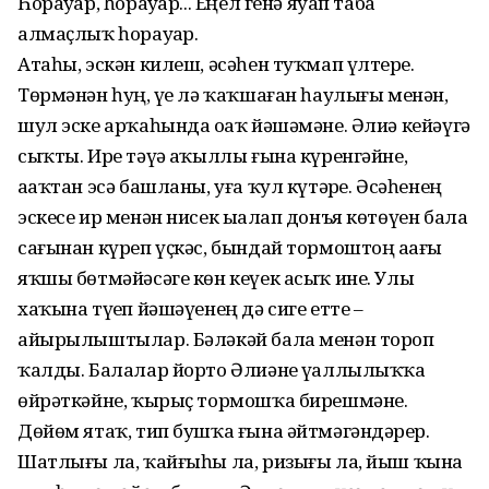
Һорауҙар, һорауҙар... Еңел генә яуап таба
алмаҫлыҡ һорауҙар.
Атаһы, эскән килеш, әсәһен туҡмап үлтерҙе.
Төрмәнән һуң, үҙе лә ҡаҡшаған һаулығы менән,
шул эске арҡаһында оҙаҡ йәшәмәне. Әлиә кейәүгә
сыҡты. Ире тәүҙә аҡыллы ғына күренгәйне,
аҙаҡтан эсә башланы, уға ҡул күтәрҙе. Әсәһенең
эскесе ир менән нисек ыҙалап донъя көтөүен бала
сағынан күреп үҫкәс, бындай тормоштоң аҙағы
яҡшы бөтмәйәсәге көн кеүек асыҡ ине. Улы
хаҡына түҙеп йәшәүенең дә сиге етте –
айырылыштылар. Бәләкәй бала менән тороп
ҡалды. Балалар йорто Әлиәне үҙаллылыҡҡа
өйрәткәйне, ҡырыҫ тормошҡа бирешмәне.
Дөйөм ятаҡ, тип бушҡа ғына әйтмәгәндәрҙер.
Шатлығы ла, ҡайғыһы ла, ризығы ла, йыш ҡына