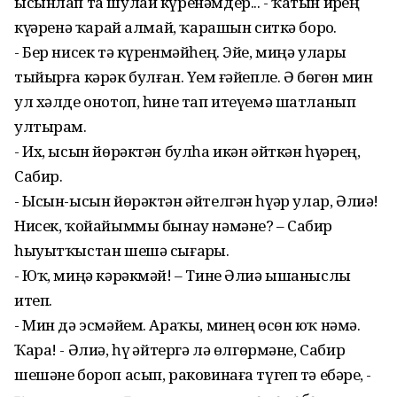
ысынлап та шулай күренәмдер... - ҡатын ирҙең
күҙҙәренә ҡарай алмай, ҡарашын ситкә борҙо.
- Бер нисек тә күренмәйһең. Эйе, миңә уларҙы
тыйырға кәрәк булған. Үҙем ғәйепле. Ә бөгөн мин
ул хәлде онотоп, һине тап итеүемә шатланып
ултырам.
- Их, ысын йөрәктән булһа икән әйткән һүҙҙәрең,
Сабир.
- Ысын-ысын йөрәктән әйтелгән һүҙҙәр улар, Әлиә!
Нисек, ҡойайыммы бынау нәмәне? – Сабир
һыуытҡыстан шешә сығарҙы.
- Юҡ, миңә кәрәкмәй! – Тине Әлиә ышаныслы
итеп.
- Мин дә эсмәйем. Араҡы, минең өсөн юҡ нәмә.
Ҡара! - Әлиә, һүҙ әйтергә лә өлгөрмәне, Сабир
шешәне бороп асып, раковинаға түгеп тә ебәрҙе, -