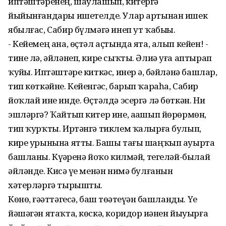
иптәштәренең, шаулашып, китергә
йыйынғандары ишетелде. Улар артынан ишек
ябылғас, Сабир бүлмәгә инеп ут ҡабыҙҙы.
- Кейемең ана, өҫтәл аҫтында ята, алып кейен! -
тине лә, әйләнеп, кире сыҡты. Әлиә уға аптырап
ҡуйҙы. Иптәштәре киткәс, инер ҙә, бәйләнә башлар,
тип көткәйне. Кейенгәс, барып ҡараһа, Сабир
йоҡлай ине инде. Өҫтәлдә эсергә лә бөткән. Ни
эшләргә? Ҡайтып китер ине, аҙашып йөрөрмөн,
тип ҡурҡты. Иртәнгә тиклем ҡалырға булып,
кире урынына ятты. Башы тағы шаңҡып ауырта
башланы. Күҙҙәренә йоҡо килмәй, тегеләй-былай
әйләнде. Кисә үҙе менән нимә булғанын
хәтерләргә тырышты.
Көнө, ғәҙәттәгесә, баш төҙәтеүҙән башланды. Үҙе
йәшәгән ятаҡта, көскә, коридор иҙәнен йыуырға