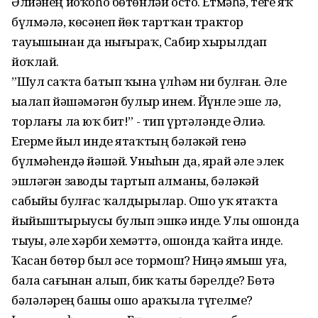
Әлиәнең йоҡоһо бөтөнләй осто. Етмәһә, теге яҡ
бүлмәлә, көсәнеп йөк тартҡан трактор
тауышынан да нығыраҡ, Сабир хырылдап
йоҡлай.
”Шул саҡта батып ҡына үлһәм ни булған. Әле
ыҙалап йәшәмәгән булыр инем. Йүнле эше лә,
торлағы ла юҡ бит!” - тип үртәләнде Әлиә.
Егерме йыл инде ятаҡтың бәләкәй генә
бүлмәһендә йәшәй. Уныһын да, ярай әле элек
эшләгән заводы тартып алманы, бәләкәй
сабыйы булғас ҡалдырҙылар. Ошо уҡ ятаҡта
йыйыштырыусы булып эшкә инде. Улы ошонда
тыуҙы, әле хәрби хеҙмәттә, ошонда ҡайта инде.
Ҡасан бөтөр был әсе тормош? Ниңә яҙмыш уға,
бала сағынан алып, бик ҡаты бәрелде? Бөтә
бәләләрҙең башы ошо араҡыла түгелме?