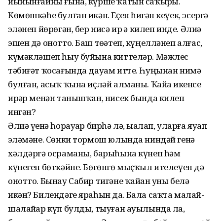
йыйынғайны ғына, күрше ҡатын саҡырҙы.
Көмөшкәһе булған икән. Еҫен һиҙгән кеүек, эсергә
эҙләнеп йөрөгән, бер нисә ир ҙә килеп инде. Әлиә
эшен дә онотто. Баш төҙәтеп, күңелләнеп алғас,
күмәкләшеп һыу буйына киттеләр. Мәжлес
тәбиғәт ҡосағында дауам итте. Һуңынан нимә
булған, асыҡ ҡына иҫләй алманы. Ҡайҙа икенсе
ирҙәр менән танышҡан, нисек бында килеп
ингән?
Әлиә үҙенә һорауҙар бирһә лә, ыҙалап, уларға яуап
эҙләмәне. Сөнки тормош юлында ниндәй генә
хәлдәргә осраманы, барыһына күнеп һәм
күнегеп бөткәйне. Бөгөнгө мыҫҡыл ителеүен дә
онотто. Бынау Сабир тигәне ҡайҙан уны белә
икән? Билендәге яраһын да. Бала саҡта малай-
шалайҙар күп булды, тыуған ауылында ла,