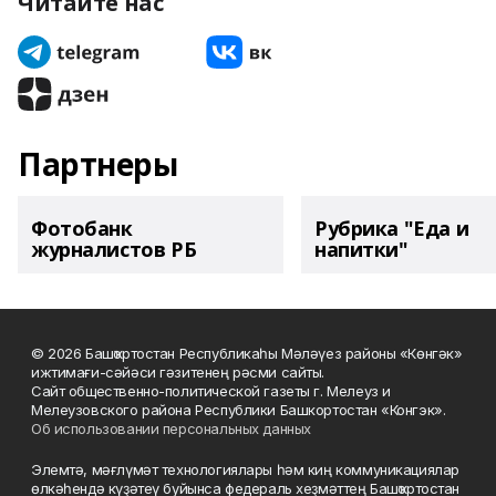
Читайте нас
Партнеры
Фотобанк
Рубрика "Еда и
журналистов РБ
напитки"
© 2026 Башҡортостан Республикаһы Мәләүез районы «Көнгәк»
ижтимағи-сәйәси гәзитенең рәсми сайты.
Сайт общественно-политической газеты г. Мелеуз и
Мелеузовского района Республики Башкортостан «Конгэк».
Об использовании персональных данных
Элемтә, мәғлүмәт технологиялары һәм киң коммуникациялар
өлкәһендә күҙәтеү буйынса федераль хеҙмәттең Башҡортостан