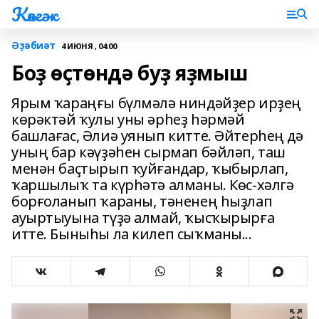
Көнгәк
Әҙәбиәт
4 ИЮНЯ , 04:00
Боҙ өҫтөндә буҙ яҙмыш
Ярым ҡараңғы бүлмәлә ниндәйҙер ирҙең
көрәктәй ҡулы уны әрһеҙ һәрмәй
башлағас, Әлиә уянып китте. Әйтерһең дә
уның бар кәүҙәһен сырмап бәйләп, таш
менән баҫтырып ҡуйғандар, ҡыбырлап,
ҡаршылыҡ та күрһәтә алманы. Көс-хәлгә
борғоланып ҡараны, тәненең һыҙлап
ауыртыуына түҙә алмай, ҡысҡырырға
итте. Быныһы ла килеп сыҡманы...