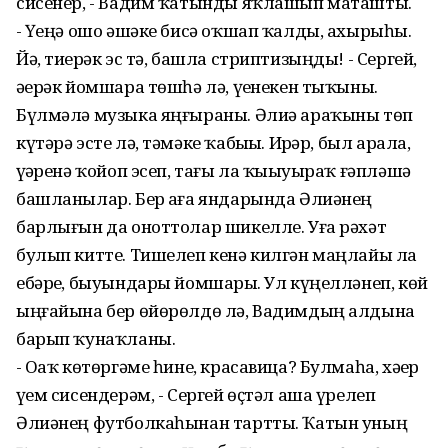
сисенер, - Вадим ҡатынды яҡлашып маташты.
- Үҙеңә ошо әшәке бисә оҡшап ҡалды, ахырыһы.
Йә, тиҙерәк эс тә, башла стриптизыңды! - Сергей,
әҙерәк йомшара төшһә лә, үҙенекен тыҡыны.
Бүлмәлә музыка яңғыраны. Әлиә араҡыны төп
күтәрә эсте лә, тәмәке ҡабыҙҙы. Ирҙәр, был арала,
үҙҙәренә ҡойоп эсеп, тағы ла ҡыҙыуыраҡ ғәпләшә
башланылар. Бер аҙға яндарында Әлиәнең
барлығын да оноттолар шикелле. Уға рәхәт
булып китте. Тишелеп кенә килгән маңлайы ла
ебәрҙе, быуындары йомшарҙы. Ул күңелләнеп, көй
ыңғайына бер өйөрөлдө лә, Вадимдың алдына
барып ҡунаҡланы.
- Оҙаҡ көтөргәме һине, красавица? Булмаһа, хәҙер
үҙем сисендерәм, - Сергей өҫтәл аша үрелеп
Әлиәнең футболкаһынан тартты. Ҡатын уның