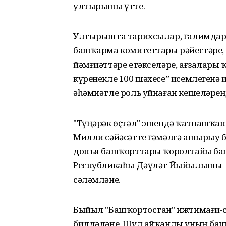
ултырышы үтте.
Ултырышта тарихсылар, ғалимдар
башҡарма комитеттары рәйестәре, 
йәмғиәттәре етәкселәре, ағзалар
күренекле 100 шәхесе” исемлегенә
әһәмиәтле роль уйнаған кешеләрҙе
"Түңәрәк өҫтәл" эшендә ҡатнашҡа
Милли сәйәсәтте ғәмәлгә ашырыу б
донъя башҡорттары ҡоролтайы ба
Республикаһы Дәүләт Йыйылышы -
сәләмләне.
Быйыл "Башҡортостан" ижтимағи-сә
билдәләне. Шул айҡанлы уның баш