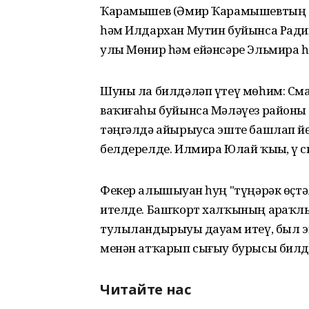
Ҡарамышев (Әмир Ҡарамышевтың ей
һәм Илдархан Мутин буйынса Радик
улы Мөнир һәм ейәнсәре Эльмира һ
Шуны ла билдәләп үтеү мөһим: См
ваҡиғаһы буйынса Мәләүез районы 
тәңгәлдә айырыуса эште башлап й
белдерелде. Илмира Юлай ҡыҙы, үҙ
Фекер алышыуҙан һуң "түңәрәк өҫ
ителде. Башҡорт халҡының арҙаҡлы
тулыландырыуҙы дауам итеү, был эш
менән атҡарып сығыу бурысы билд
Читайте нас