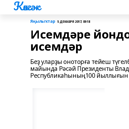
Көнгәк
Яңылыҡтар
5 ДЕКАБРЯ 2017, 09:18
Исемдәре йонд
исемдәр
Беҙ уларҙы оноторға тейеш түге
майында Рәсәй Президенты Вла
Республикаһының100 йыллығын б