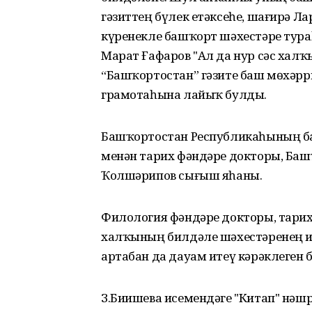
гәзиттең бүлек етәксеһе, шағирә Л
күренекле башҡорт шәхестәре тура
Марат Ғафаров "Ал да нур сәс халҡ
“Башҡортостан” гәзите баш мөхәр
грамотаһына лайыҡ булды.
Башҡортостан Республикаһының б
менән тарих фәндәре докторы, Ба
Ҡолшәрипов сығыш яһаны.
Филология фәндәре докторы, тари
халҡының билдәле шәхестәренең и
артабан да дауам итеү кәрәклеген б
З.Биишева исемендәге "Китап" нәш