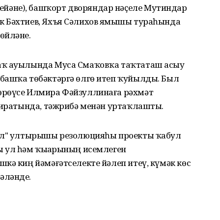
әне), башҡорт дворяндар нәҫеле Мутиндар
 Бәхтиев, Яхъя Сәлихов яҙмышы тураһында
өйләне.
аҡ ауылында Муса Смаҡовҡа таҡтаташ асыу
башҡа төбәктәргә өлгө итеп ҡуйылды. Был
өрөүсе Илмира Фәйзуллинаға рәхмәт
 сиратында, тәжрибә менән уртаҡлашты.
тәл" ултырышы резолюцияһы проекты ҡабул
 ул һәм ҡыҙҙарының исемлеген
кә киң йәмәғәтселекте йәлеп итеү, күмәк көс
әләнде.