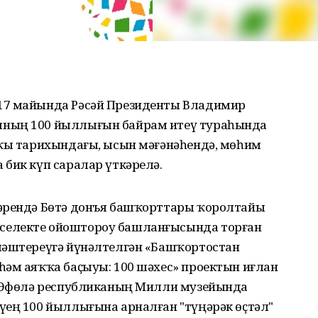
17 майында Рәсәй Президенты Владимир
ының 100 йыллығын байрам итеү тураһында
лҡы тарихындағы, ысын мәғәнәһендә, мөһим
бик күп саралар үткәрелә.
тәрендә Бөтә донъя башҡорттары ҡоролтайы
селекте ойоштороу башланғысында торған
ләштереүгә йүнәлтелгән «Башҡортостан
һәм аяҡҡа баҫыуы: 100 шәхес» проектын иғлан
ҙ Өфөлә республиканың Милли музейында
ҙең 100 йыллығына арналған "түңәрәк өҫтәл"