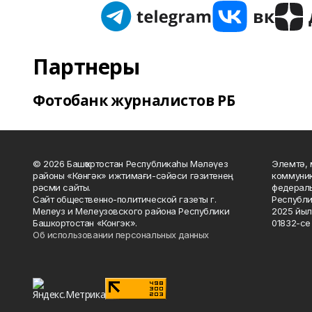
Партнеры
Фотобанк журналистов РБ
© 2026 Башҡортостан Республикаһы Мәләүез
Элемтә, 
районы «Көнгәк» ижтимағи-сәйәси гәзитенең
коммуник
рәсми сайты.
федераль
Сайт общественно-политической газеты г.
Республи
Мелеуз и Мелеузовского района Республики
2025 йыл
Башкортостан «Конгэк».
01832-се 
Об использовании персональных данных