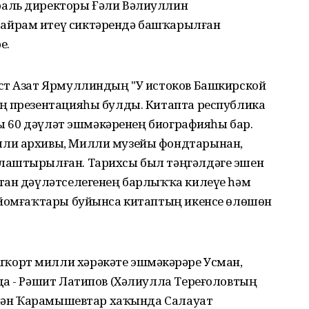
аль директоры Ғәли Вәлиуллин
айрам итеү сиктәрендә башҡарылған
е.
ст Азат Ярмуллиндың "У истоков Башкирской
ң презентацияһы булды. Китапта республика
ҡлы 60 дәүләт эшмәкәренең биографияһы бар.
лли архивы, Милли музейы фондтарынан,
лаштырылған. Тарихсы был тәңгәлдәге эшен
тан дәүләтселегенең барлыҡҡа килеүе һәм
 йомғаҡтары буйынса китаптың икенсе өлөшөн
орт милли хәрәкәте эшмәкәрҙәре Усман,
да - Рәшит Латипов (Хәлиулла Тереғоловтың
әймән Ҡарамышевтар хаҡында Салауат