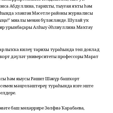
ариса Абдуллина, тарихты, тыуған яҡты һәм
һында эҙләнгән Мәсетле районы журналисы
ыңа!" миҙалы менән бүләкләнде. Шулай уҡ
рир урынбаҫары Алһыу Әһлиуллина Маҡтау
арлыҡҡа килеү тарихы тураһында төп доклад
шҡорт дәүләт университеты профессоры Марат
хсы һәм яҙыусы Рәшит Шәкүр башҡорт
семен мәңгеләштереү тураһында изге эште
елдерҙе.
риәте баш мөхәррире Зөлфиә Ҡарабаева,