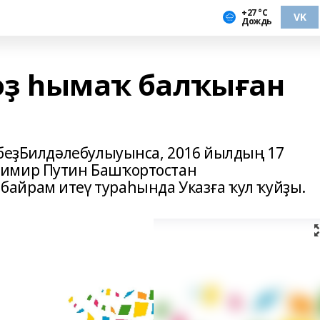
+27 °С
VK
Дождь
оҙ һымаҡ балҡыған
лбеҙБилдәлебулыуынса, 2016 йылдың 17
димир Путин Башҡортостан
айрам итеү тураһында Указға ҡул ҡуйҙы.