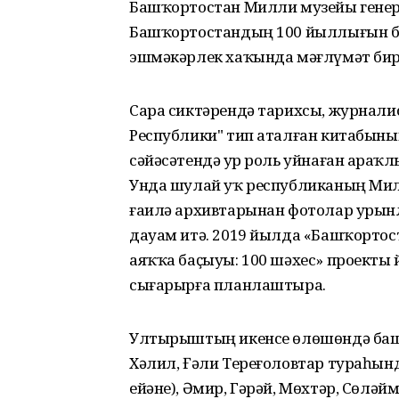
Башҡортостан Милли музейы генер
Башҡортостандың 100 йыллығын б
эшмәкәрлек хаҡында мәғлүмәт бирҙ
Сара сиктәрендә тарихсы, журнали
Республики" тип аталған китабыны
сәйәсәтендә ҙур роль уйнаған арҙа
Унда шулай уҡ республиканың Ми
ғаилә архивтарынан фотолар урын
дауам итә. 2019 йылда «Башҡортос
аяҡҡа баҫыуы: 100 шәхес» проекты
сығарырға планлаштыра.
Ултырыштың икенсе өлөшөндә башҡ
Хәлил, Ғәли Тереғоловтар тураһын
ейәне), Әмир, Гәрәй, Мөхтәр, Сөл