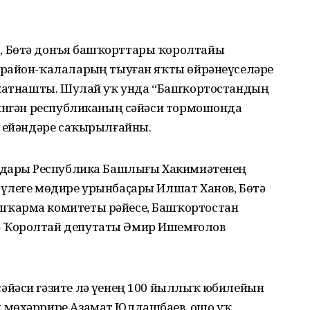
, Бөтә донъя башҡорттары ҡоролтайы
район-ҡалаларҙың тыуған яҡты өйрәнеүселәре
ы ҡатнашты. Шулай уҡ унда “Башҡортостандың
 ингән республиканың сәйәси тормошонда
ң ейәндәре саҡырылғайны.
ндарҙы Республика Башлығы Хакимиәтенең
үлеге мөдире урынбаҫары Илшат Ханов, Бөтә
шҡарма комитеты рәйесе, Башҡортостан
 Ҡоролтай депутаты Әмир Ишемғолов
йәси гәзите лә үҙенең 100 йыллыҡ юбилейын
 мөхәррире Азамат Юлдашбаев, ошо уҡ