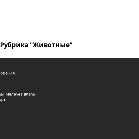
Рубрика "Животные"
ова Л.А.
ы, Мәләүез ҡалаһы,
рт.