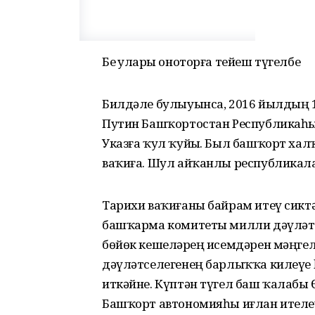
Беҙ уларҙы оноторға тейеш түгелбеҙ
Билдәле булыуынса, 2016 йылдың 
Путин Башҡортостан Республикаһ
Указға ҡул ҡуйҙы. Был башҡорт ха
ваҡиға. Шул айҡанлы республикала 
Тарихи ваҡиғаны байрам итеү сик
башҡарма комитеты милли дәүләт
бөйөк кешеләрҙең исемдәрен мәңге
дәүләтселегенең барлыҡҡа килеүе 
иткәйне. Күптән түгел баш ҡалабы
Башҡорт автономияһы иғлан ителеү