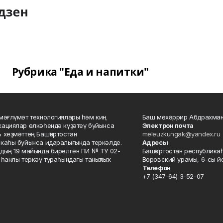
Рубрика "Еда и напитки"
мәғлүмәт технологиялары һәм киң
Баш мөхәррир Абдрахман
ациялар өлкәһендә күҙәтеү буйынса
Электрон почта
 хеҙмәттең Башҡортостан
meleuzkungak@yandex.ru
каһы буйынса идаралығында теркәлде.
Адресы
дың 19 майында бирелгән ПИ № ТУ 02-
Башҡортостан республикаһ
һанлы теркәү тураһындағы таныҡлыҡ.
Воровский урамы, 6-сы йо
Телефон
+7 (347-64) 3-52-07