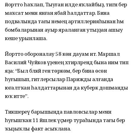
йортто һаҡлап, Тыуған илде яҡлайбыҙ, тигән бер
маҡсат менән янған ябай һалдаттар. Бина
подвалында тағы немец артиллерияһынан һәм
бомбаларынан ауыр яраланған утыҙҙан ашыу
кеше урынлаша.
Йортто обороналау 58 көн дауам итә. Маршал
Василий Чуйков үҙенең хәтирәләрендә бына нимә тип
яҙа: “Был бәләкәй генә төркөм, бер бина өсөн
һуғышып, гитлерсылар Парижды алғанда
юғалтҡан һалдаттарынан да күберәк дошманды
юҡ итте”.
Тикшереү барышында павловсылар менән
һуғышҡан 11 йәшлек үҫмер тураһында тағы бер
ҡыҙыҡлы факт асыҡлана.