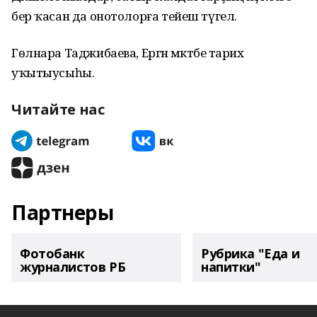
бер ҡасан да онотолорға тейеш түгел.
Гөлнара Таджибаева, Ергән мәктәбе тарих
уҡытыусыһы.
Читайте нас
Партнеры
Фотобанк
Рубрика "Еда и
журналистов РБ
напитки"