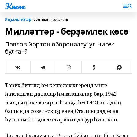
Көнгәк
Яңылыҡтар
27 ЯНВАРЯ 2018, 12:48
Милләттәр - берҙәмлек көсө
Павлов йортон обороналау: ул нисек
булған?
Тарих битендә һәм кешелек хәтерендә мәңге
һаҡланған даталар һәм ваҡиғалар бар. 1942
йылдың икенсе яртыһында һәм 1943 йылдың
башында совет ғәскәрҙәренең Сталинград өсөн
һуғышы бөтә донъя тарихында ҙур әһәмиәткә эйә.
Билдәле булыуынса, Волга буйындағы был ҡала