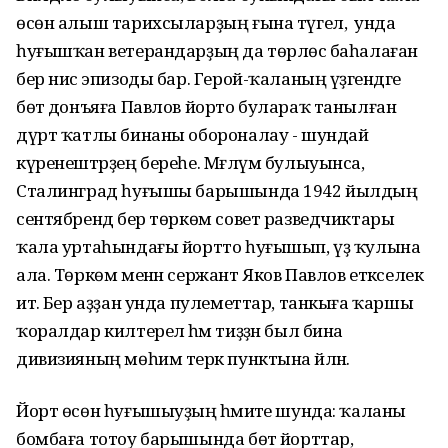
өсөн алыш тарихсыларҙың ғына түгел, ә унда
һуғышҡан ветерандарҙың да төрлөсә баһалаған
бер нисә эпизоды бар. Герой-ҡаланың үҙәгендәге
бөтә донъяға Павлов йорто булараҡ танылған
дүрт ҡатлы бинаны обороналау - шундай
күренештәрҙең береһе. Мәғлүм булыуынса,
Сталинград һуғышы барышында 1942 йылдың
сентябрендә бер төркөм совет разведчиктары
ҡала уртаһындағы йортто һуғышып, үҙ ҡулына
ала. Төркөм менән сержант Яков Павлов етәкселек
итә. Бер аҙҙан унда пулеметтар, танкыға ҡаршы
ҡоралдар килтерелә һәм тиҙҙән был бина
дивизияның мөһим терәк пунктына әйләнә.
Йорт өсөн һуғышыуҙың әһәмиәте шунда: ҡаланы
бомбаға тотоу барышында бөтә йорттар,