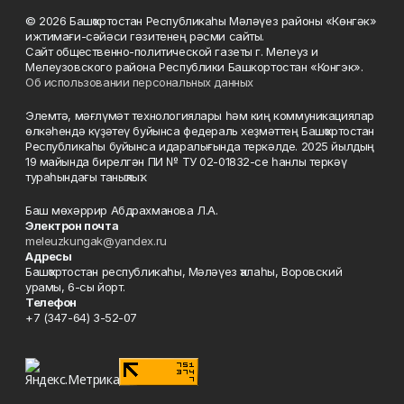
© 2026 Башҡортостан Республикаһы Мәләүез районы «Көнгәк»
ижтимағи-сәйәси гәзитенең рәсми сайты.
Сайт общественно-политической газеты г. Мелеуз и
Мелеузовского района Республики Башкортостан «Конгэк».
Об использовании персональных данных
Элемтә, мәғлүмәт технологиялары һәм киң коммуникациялар
өлкәһендә күҙәтеү буйынса федераль хеҙмәттең Башҡортостан
Республикаһы буйынса идаралығында теркәлде. 2025 йылдың
19 майында бирелгән ПИ № ТУ 02-01832-се һанлы теркәү
тураһындағы таныҡлыҡ.
Баш мөхәррир Абдрахманова Л.А.
Электрон почта
meleuzkungak@yandex.ru
Адресы
Башҡортостан республикаһы, Мәләүез ҡалаһы, Воровский
урамы, 6-сы йорт.
Телефон
+7 (347-64) 3-52-07