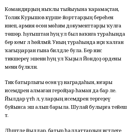
Командирҙың ныҡлы тыйыуына ҡарамаҫтан,
Толик Курышов күрше йорттарҙың береһенә
инеп, армия өсөн мөһим документтарҙы ҡулға
төшөрә. Һуғыштан һуң ул был ваҡиға тураһында
бер кемгә лә һөйләмәй. Уның тураһында иҫән ҡалған
ҡағыҙҙарҙан ғына билдәле була. Бер нисә
тикшереү эшенән һуң ул Ҡыҙыл Йондоҙ ордены
менән бүләкләнә.
Тик батырлығы өсөн үҙ наградаһын, юғары
исемдәрен алмаған геройҙар һаман да бар әле.
Йылдар үтһә лә, уларҙың исемдәрен тергеҙеү
буйынса эш алып барыла. Шулай булырға тейеш
тә.
Дәһшәтле йылдар, батыр һалдаттарҙың иҫтәлеге