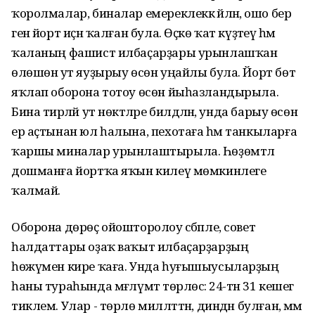
ҡоролмалар, биналар емереклеккә әйләнә, ошо бер
генә йорт иҫән ҡалған була. Өҫкө ҡат күҙәтеү һәм
ҡаланың фашист илбаҫарҙары урынлашҡан
өлөшөнә ут яуҙырыу өсөн уңайлы була. Йорт бөтә
яҡлап оборона тотоу өсөн йыһазландырыла.
Бина тирәләй ут нөктәләре билдәләнә, унда барыу өсөн
ер аҫтынан юл һалына, пехотаға һәм танкыларға
ҡаршы миналар урынлаштырыла. Һөҙөмтәлә
дошманға йортҡа яҡын килеү мөмкинлеге
ҡалмай.
Оборона дөрөҫ ойошторолоу сәбәпле, совет
һалдаттары оҙаҡ ваҡыт илбаҫарҙарҙың
һөжүмен кире ҡаға. Унда һуғышыусыларҙың
һаны тураһында мәғлүмәт төрлөсә: 24-тән 31 кешегә
тиклем. Улар - төрлө милләттән, диндән булған, әммә