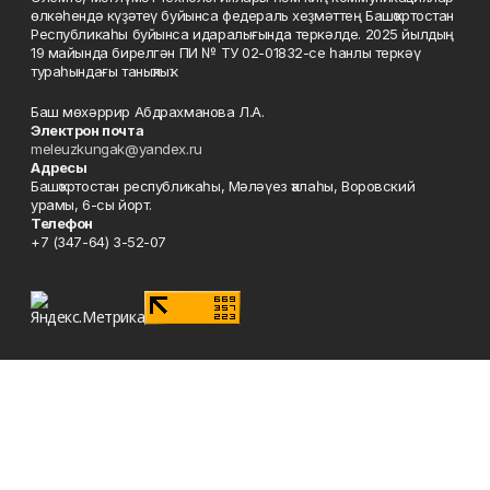
өлкәһендә күҙәтеү буйынса федераль хеҙмәттең Башҡортостан
Республикаһы буйынса идаралығында теркәлде. 2025 йылдың
19 майында бирелгән ПИ № ТУ 02-01832-се һанлы теркәү
тураһындағы таныҡлыҡ.
Баш мөхәррир Абдрахманова Л.А.
Электрон почта
meleuzkungak@yandex.ru
Адресы
Башҡортостан республикаһы, Мәләүез ҡалаһы, Воровский
урамы, 6-сы йорт.
Телефон
+7 (347-64) 3-52-07