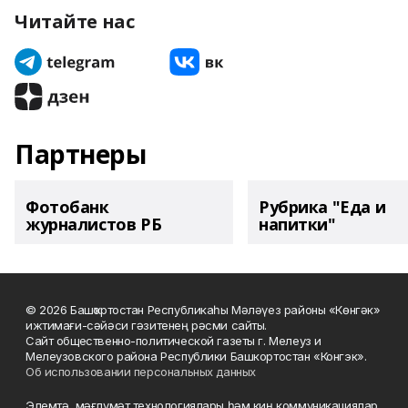
Читайте нас
Партнеры
Фотобанк
Рубрика "Еда и
журналистов РБ
напитки"
© 2026 Башҡортостан Республикаһы Мәләүез районы «Көнгәк»
ижтимағи-сәйәси гәзитенең рәсми сайты.
Сайт общественно-политической газеты г. Мелеуз и
Мелеузовского района Республики Башкортостан «Конгэк».
Об использовании персональных данных
Элемтә, мәғлүмәт технологиялары һәм киң коммуникациялар