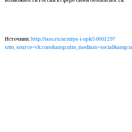
Источник:
http://tass.ru/armiya-i-opk/5000129?
utm_source=vk.com&amp;utm_medium=social&amp;ut