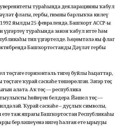
 суверенитеты тураһында декларацияны ҡабул
 Дәүләт флагы, гербы, гимны барлыҡҡа килеү
, 1992 йылдың 25 февралендә, Башҡорт АССР-ы
н үҙгәртеү тураһында закон ҡабул итте һәм
убликаһы тип үҙгәртелде. Һөҙөмтәлә яңы флаг
 октябрендә Башҡортостандың Дәүләт гербы
ел төҫтәге горизонталь тигеҙ буйлы һыҙаттар,
 төҫтәге ҡурай сәскәһе төшөрөлгән. Зәңгәр төҫ
ығын аңлата. Аҡ төҫ — республика
ыулыҡты һөйөүен белдерә. Йәшел төҫ —
билдәләй. Ҡурай сәскәһе – дуҫлыҡ символы,
н ете таж япрағы Башҡортостан Республикаһы
ҙың берләшеүенә нигеҙ һалған ете ырыуҙы