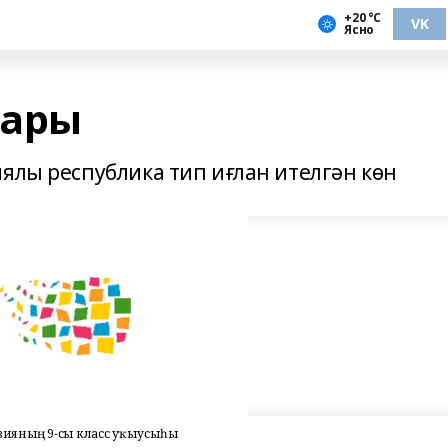
+20 °С
VK
Ясно
дары
ялы республика тип иғлан ителгән көн
назияның 9-сы класс уҡыусыһы