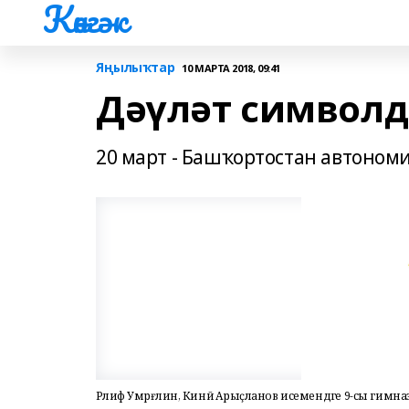
Көнгәк
Яңылыҡтар
10 МАРТА 2018, 09:41
Дәүләт символ
20 март - Башҡортостан автономи
Рәлиф Умәрғәлин, Кинйә Арыҫланов исемендәге 9-сы гим