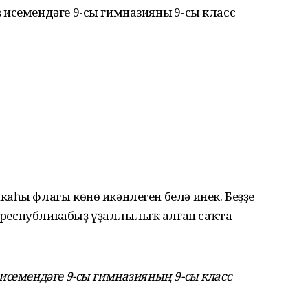
исемендәге 9-сы гимназияның 9-сы класс
аһы флагы көнө икәнлеген белә инек. Беҙҙең
ул республикабыҙ үҙаллылыҡ алған саҡта
исемендәге 9-сы гимназияның 9-сы класс