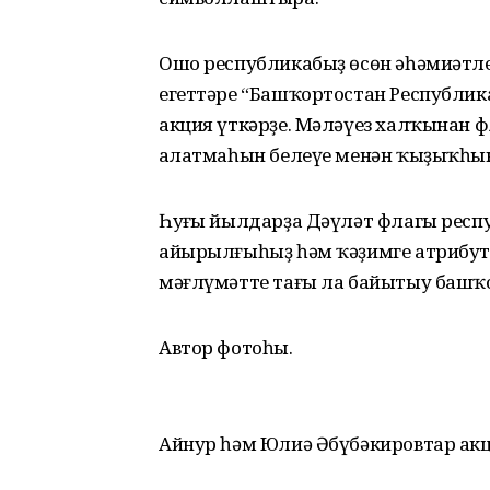
Ошо республикабыҙ өсөн әһәмиәтле
егеттәре “Башҡортостан Республика
акция үткәрҙе. Мәләүез халҡынан ф
аңлатмаһын белеүе менән ҡыҙыҡһы
Һуңғы йылдарҙа Дәүләт флагы рес
айырылғыһыҙ һәм ҡәҙимге атрибут
мәғлүмәтте тағы ла байытыу башҡ
Автор фотоһы.
Айнур һәм Юлиә Әбүбәкировтар ак