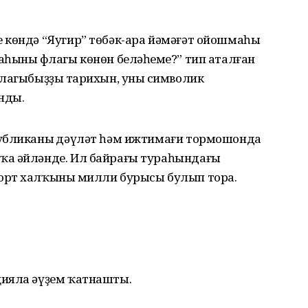
 көндә “Яугир” төбәк-ара йәмәғәт ойошмаһы
һының флагы көнөн беләһеңме?” тип аталған
лагыбыҙҙың тарихын, уның символик
нды.
публиканың дәүләт һәм ижтимағи тормошонда
ҡа әйләнде. Ил байрағы тураһындағы
орт халҡының милли бурысы булып тора.
цияла әүҙем ҡатнашты.