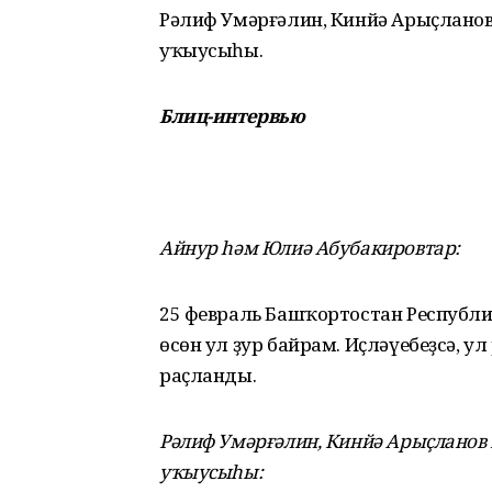
Рәлиф Умәрғәлин, Кинйә Арыҫланов 
уҡыусыһы.
Блиц-интервью
Айнур һәм Юлиә Абубакировтар:
25 февраль Башҡортостан Республик
өсөн ул ҙур байрам. Иҫләүебеҙсә, 
раҫланды.
Рәлиф Умәрғәлин, Кинйә Арыҫланов 
уҡыусыһы: