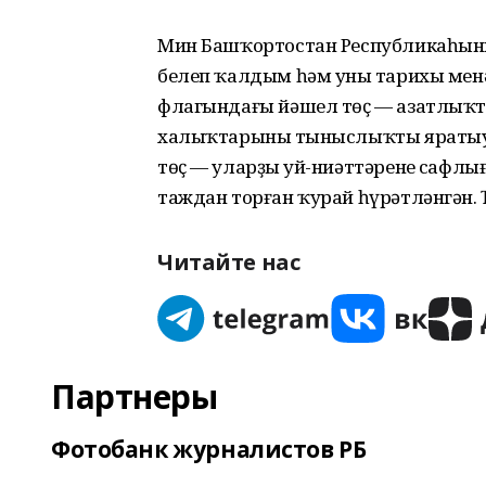
Мин Башҡортостан Республикаһыны
белеп ҡалдым һәм уның тарихы ме
флагындағы йәшел төҫ — азатлыҡты,
халыҡтарының тыныслыҡты яратыуын
төҫ — уларҙың уй-ниәттәренең сафлы
таждан торған ҡурай һүрәтләнгән. 
Читайте нас
Партнеры
Фотобанк журналистов РБ