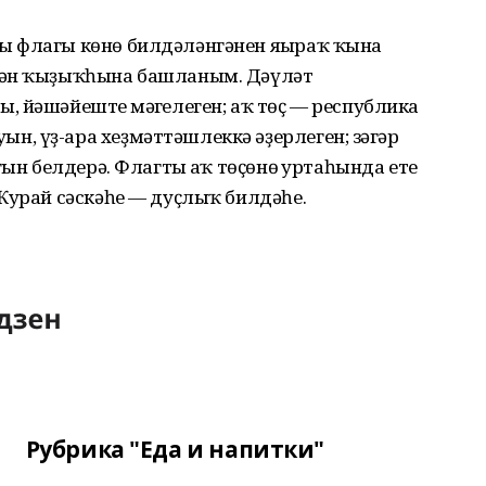
ң флагы көнө билдәләнгәнен яңыраҡ ҡына
нән ҡыҙыҡһына башланым. Дәүләт
 йәшәйештең мәңгелеген; аҡ төҫ — республика
, үҙ-ара хеҙмәттәшлеккә әҙерлеген; зәңгәр
ғын белдерә. Флагтың аҡ төҫөнөң уртаһында ете
Ҡурай сәскәһе — дуҫлыҡ билдәһе.
Рубрика "Еда и напитки"