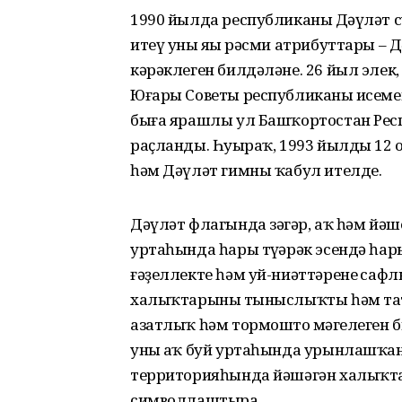
1990 йылда республиканың Дәүләт
итеү уның яңы рәсми атрибуттары –
кәрәклеген билдәләне. 26 йыл элек
Юғары Советы республиканың исеме
быға ярашлы ул Башҡортостан Респ
раҫланды. Һуңыраҡ, 1993 йылдың 12
һәм Дәүләт гимны ҡабул ителде.
Дәүләт флагында зәңгәр, аҡ һәм йәш
уртаһында һары түңәрәк эсендә һары
ғәҙеллекте һәм уй-ниәттәренең сафл
халыҡтарының тыныслыҡты һәм тат
азатлыҡ һәм тормоштоң мәңгелеген 
уның аҡ буй уртаһында урынлашҡа
территорияһында йәшәгән халыҡтар
символлаштыра.