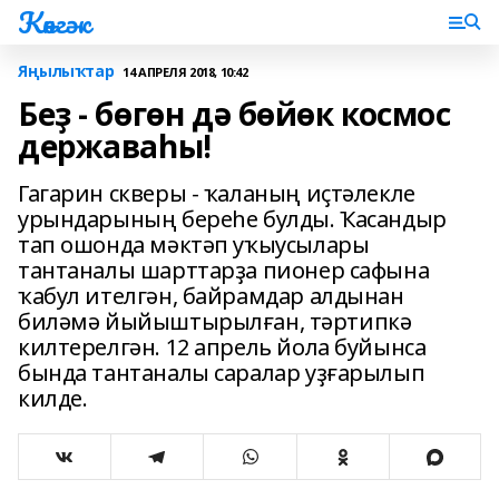
Көнгәк
Яңылыҡтар
14 АПРЕЛЯ 2018, 10:42
Беҙ - бөгөн дә бөйөк космос
державаһы!
Гагарин скверы - ҡаланың иҫтәлекле
урындарының береһе булды. Ҡасандыр
тап ошонда мәктәп уҡыусылары
тантаналы шарттарҙа пионер сафына
ҡабул ителгән, байрамдар алдынан
биләмә йыйыштырылған, тәртипкә
килтерелгән. 12 апрель йола буйынса
бында тантаналы саралар уҙғарылып
килде.