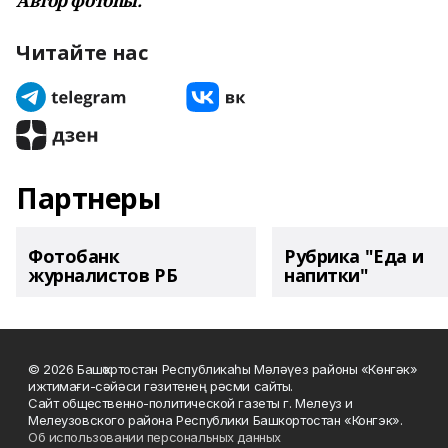
Автор фотоһы.
Читайте нас
Партнеры
Фотобанк
Рубрика "Еда и
журналистов РБ
напитки"
© 2026 Башҡортостан Республикаһы Мәләүез районы «Көнгәк»
ижтимағи-сәйәси гәзитенең рәсми сайты.
Сайт общественно-политической газеты г. Мелеуз и
Мелеузовского района Республики Башкортостан «Конгэк».
Об использовании персональных данных