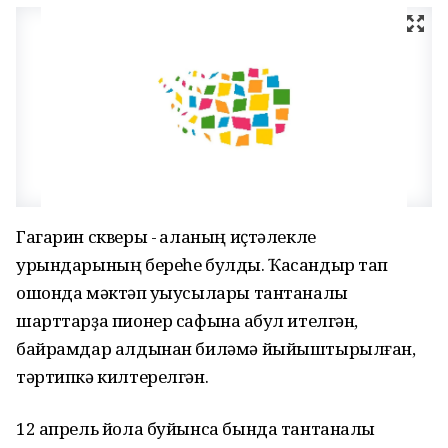
Гагарин скверы - ҡаланың иҫтәлекле
урындарының береһе булды. Ҡасандыр тап
ошонда мәктәп уҡыусылары тантаналы
шарттарҙа пионер сафына ҡабул ителгән,
байрамдар алдынан биләмә йыйыштырылған,
тәртипкә килтерелгән.
12 апрель йола буйынса бында тантаналы