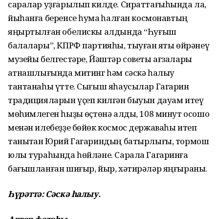
саралар уҙғарылып килде. Сираттағыһында ла,
йыһанға беренсе һуҡмаҡ һалған космонавтың
яңыртылған обелискы алдында “Һуғыш
балалары”, КПРФ партияһы, тыуған яҡты өйрәнеү
музейы белгестәре, Йәштәр советы ағзалары
ҡатнашлығында митинг һәм сәскә һалыу
тантанаһы үтте. Сығыш яһаусылар Гагарин
традицияларын үҫеп килгән быуын дауам итеү
мөһимлеген һыҙыҡ өҫтөнә алды, 108 минут осошо
менән илебеҙҙе бөйөк космос державаһы итеп
танытҡан Юрий Гагариндың батырлығы, тормош
юлы тураһында һөйләне. Сарала Гагаринға
бағышланған шиғыр, йыр, хәтирәләр яңғыраны.
Һүрәттә: Сәскә һалыу.