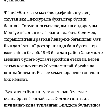
Фәниә Әбитова хеҙмәт биографияһын үҙенең
тыуған яғы Ейәнсурала бухгалтер булып
башлай. Тормошҡа сыҡҡас, яҙмыш елдәре уны
Мәләүезгә алып килә. Бында ла бөтә белемен,
тырышлығын яратҡан һөнәренә бағышлай. Оҙаҡ
йылдар "Ағиҙел" ресторанында баш бухгалтер
вазифаһын биләй. 1993 йылдан район Хакимиәте
мәҙәниәт бүлеге бухгалтерияһын етәкләй. Бөгөн
татыу коллективта 26 кеше эшләй, бөтәһе лә
юғары белемле. Етәксе хеҙмәткәрҙәренең эшенән
бик ҡәнәғәт.
-Бухгалтер булып түҙемле, тәрән белемле
кешеләр генә эшләй ала. Коллективта тап
шундайҙар ғына тупланған. Билдәле булыуынса,