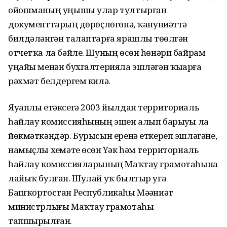
ойошманың уңышы улар тултырған
документтарҙың дөрөҫлөгөнә, ҡануниәттә
билдәләнгән талаптарға ярашлы төҙөлгән
отчетҡа ла бәйле. Шуның өсөн һөнәри байрам
уңайы менән бухгалтерияла эшләгән ҡыҙҙарға
рәхмәт белдергем килә.
Яуаплы етәксегә 2003 йылдан территориаль
һайлау комиссияһының эшен алып барыуҙы ла
йөкмәткәндәр. Бурысын еренә еткереп эшләгәне,
намыҫлы хеҙмәте өсөн Үҙәк һәм территориаль
һайлау комиссияларының Маҡтау грамотаһына
лайыҡ булған. Шулай уҡ былтыр уға
Башҡортостан Республикаһы Мәҙәниәт
министрлығы Маҡтау грамотаһы
тапшырылған.