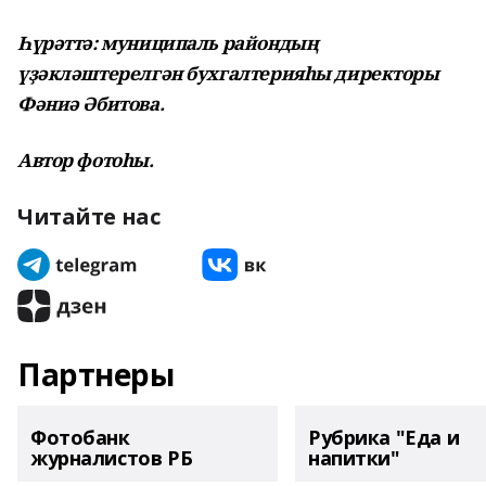
Һүрәттә: муниципаль райондың
үҙәкләштерелгән бухгалтерияһы директоры
Фәниә Әбитова.
Автор фотоһы.
Читайте нас
Партнеры
Фотобанк
Рубрика "Еда и
журналистов РБ
напитки"