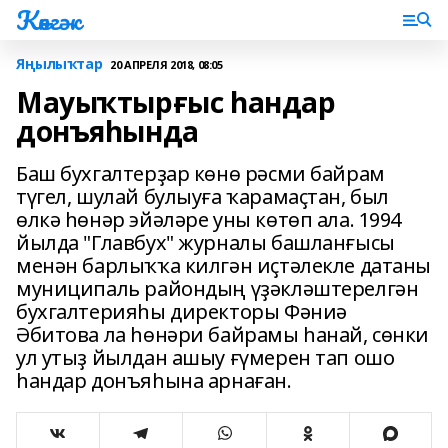
Көнгәк
Яңылыҡтар
20 АПРЕЛЯ 2018, 08:05
Мауыҡтырғыс һандар
донъяһында
Баш бухгалтерҙар көнө рәсми байрам
түгел, шулай булыуға ҡарамаҫтан, был
өлкә һөнәр эйәләре уны көтөп ала. 1994
йылда "Главбух" журналы башланғысы
менән барлыҡҡа килгән иҫтәлекле датаны
муниципаль райондың үҙәкләштерелгән
бухгалтерияһы директоры Фәниә
Әбитова ла һөнәри байрамы һанай, сөнки
ул утыҙ йылдан ашыу ғүмерен тап ошо
һандар донъяһына арнаған.