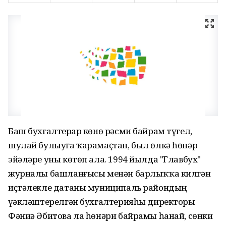
Баш бухгалтерҙар көнө рәсми байрам түгел,
шулай булыуға ҡарамаҫтан, был өлкә һөнәр
эйәләре уны көтөп ала. 1994 йылда "Главбух"
журналы башланғысы менән барлыҡҡа килгән
иҫтәлекле датаны муниципаль райондың
үҙәкләштерелгән бухгалтерияһы директоры
Фәниә Әбитова ла һөнәри байрамы һанай, сөнки