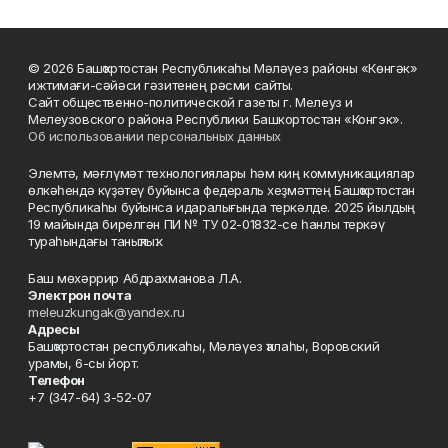
© 2026 Башҡортостан Республикаһы Мәләүез районы «Көнгәк»
ижтимағи-сәйәси гәзитенең рәсми сайты.
Сайт общественно-политической газеты г. Мелеуз и
Мелеузовского района Республики Башкортостан «Конгэк».
Об использовании персональных данных
Элемтә, мәғлүмәт технологиялары һәм киң коммуникациялар
өлкәһендә күҙәтеү буйынса федераль хеҙмәттең Башҡортостан
Республикаһы буйынса идаралығында теркәлде. 2025 йылдың
19 майында бирелгән ПИ № ТУ 02-01832-се һанлы теркәү
тураһындағы таныҡлыҡ.
Баш мөхәррир Абдрахманова Л.А.
Электрон почта
meleuzkungak@yandex.ru
Адресы
Башҡортостан республикаһы, Мәләүез ҡалаһы, Воровский
урамы, 6-сы йорт.
Телефон
+7 (347-64) 3-52-07