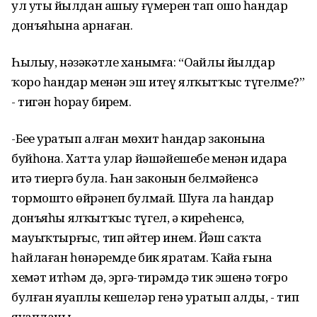
ул утыҙ йылдан ашыу ғүмерен тап ошо һандар
донъяһына арнаған.
Һылыу, нәзәкәтле ханымға: “Оҙайлы йылдар
ҡоро һандар менән эш итеү ялҡытҡыс түгелме?”
- тигән һорау бирҙем.
-Беҙҙе уратып алған мөхит һандар законына
буйһона. Хатта улар йәшәйешебеҙ менән идара
итә тиергә була. Һан законын белмәйенсә
тормошто өйрәнеп булмай. Шуға ла һандар
донъяһы ялҡытҡыс түгел, ә киреһенсә,
мауыҡтырғыс, тип әйтер инем. Йәш саҡта
һайлаған һөнәремде бик яратам. Ҡайҙа ғына
хеҙмәт итһәм дә, эргә-тирәмдә тик эшенә тоғро
булған яуаплы кешеләр генә уратып алды, - тип
яуапланы.