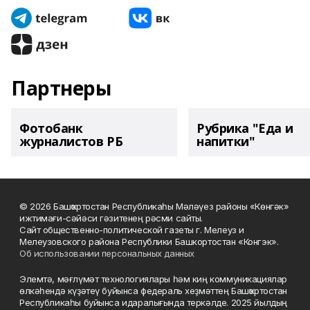
Партнеры
Фотобанк
Рубрика "Еда и
журналистов РБ
напитки"
© 2026 Башҡортостан Республикаһы Мәләүез районы «Көнгәк»
ижтимағи-сәйәси гәзитенең рәсми сайты.
Сайт общественно-политической газеты г. Мелеуз и
Мелеузовского района Республики Башкортостан «Конгэк».
Об использовании персональных данных
Элемтә, мәғлүмәт технологиялары һәм киң коммуникациялар
өлкәһендә күҙәтеү буйынса федераль хеҙмәттең Башҡортостан
Республикаһы буйынса идаралығында теркәлде. 2025 йылдың