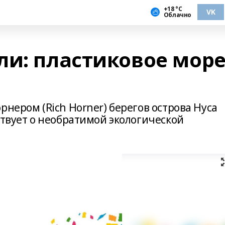
+18 °С
VK
Облачно
ли: пластиковое мор
рнером (Rich Horner) берегов острова Нуса
ствует о необратимой экологической