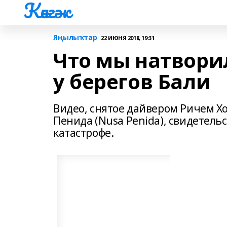
Көнгәк
Яңылыҡтар
22 ИЮНЯ 2018, 19:31
Что мы натвори
у берегов Бали
Видео, снятое дайвером Ричем Хо
Пенида (Nusa Penida), свидетель
катастрофе.