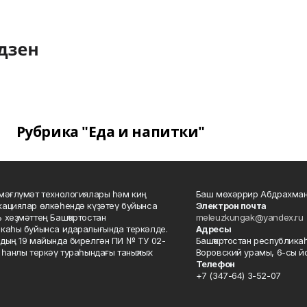
Рубрика "Еда и напитки"
мәғлүмәт технологиялары һәм киң
Баш мөхәррир Абдрахман
ациялар өлкәһендә күҙәтеү буйынса
Электрон почта
 хеҙмәттең Башҡортостан
meleuzkungak@yandex.ru
каһы буйынса идаралығында теркәлде.
Адресы
дың 19 майында бирелгән ПИ № ТУ 02-
Башҡортостан республикаһ
һанлы теркәү тураһындағы таныҡлыҡ.
Воровский урамы, 6-сы йо
Телефон
+7 (347-64) 3-52-07