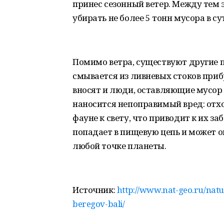
принес сезонный ветер. Между тем
убирать не более 5 тонн мусора в су
Помимо ветра, существуют другие п
смывается из ливневых стоков приб
вносят и люди, оставляющие мусор
наносится непоправимый вред: отх
фауне к свету, что приводит к их з
попадает в пищевую цепь и может о
любой точке планеты.
Источник:
http://www.nat-geo.ru/nat
beregov-bali/