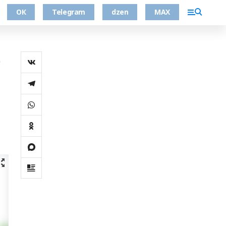
ОК
Telegram
dzen
MAX
е