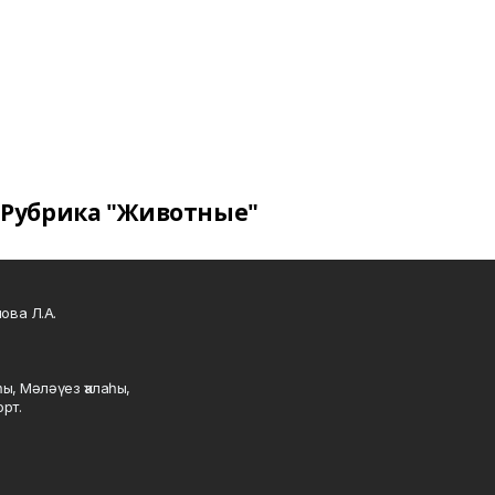
Рубрика "Животные"
ова Л.А.
ы, Мәләүез ҡалаһы,
рт.