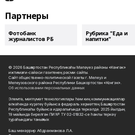
Партнеры
Фотобанк
Рубрика "Еда и
журналистов РБ
напитки"
© 2026 Башҡортостан Республикаһы Мәләүез районы «Көнгәк»
ижтимағи-сәйәси гәзитенең рәсми сайты.
Сайт общественно-политической газеты г. Мелеуз и
Мелеузовского района Республики Башкортостан «Конгэк».
Об использовании персональных данных
Элемтә, мәғлүмәт технологиялары һәм киң коммуникациялар
өлкәһендә күҙәтеү буйынса федераль хеҙмәттең Башҡортостан
Республикаһы буйынса идаралығында теркәлде. 2025 йылдың
19 майында бирелгән ПИ № ТУ 02-01832-се һанлы теркәү
тураһындағы таныҡлыҡ.
Баш мөхәррир Абдрахманова Л.А.