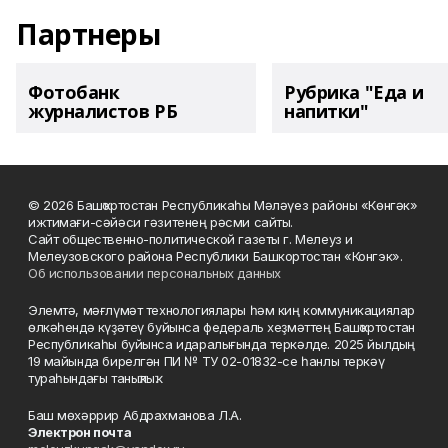
Партнеры
Фотобанк
Рубрика "Еда и
журналистов РБ
напитки"
© 2026 Башҡортостан Республикаһы Мәләүез районы «Көнгәк»
ижтимағи-сәйәси гәзитенең рәсми сайты.
Сайт общественно-политической газеты г. Мелеуз и
Мелеузовского района Республики Башкортостан «Конгэк».
Об использовании персональных данных
Элемтә, мәғлүмәт технологиялары һәм киң коммуникациялар
өлкәһендә күҙәтеү буйынса федераль хеҙмәттең Башҡортостан
Республикаһы буйынса идаралығында теркәлде. 2025 йылдың
19 майында бирелгән ПИ № ТУ 02-01832-се һанлы теркәү
тураһындағы таныҡлыҡ.
Баш мөхәррир Абдрахманова Л.А.
Электрон почта