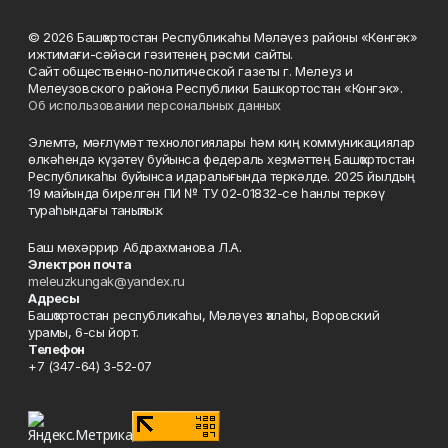
© 2026 Башҡортостан Республикаһы Мәләүез районы «Көнгәк»
ижтимағи-сәйәси гәзитенең рәсми сайты.
Сайт общественно-политической газеты г. Мелеуз и
Мелеузовского района Республики Башкортостан «Конгэк».
Об использовании персональных данных
Элемтә, мәғлүмәт технологиялары һәм киң коммуникациялар
өлкәһендә күҙәтеү буйынса федераль хеҙмәттең Башҡортостан
Республикаһы буйынса идаралығында теркәлде. 2025 йылдың
19 майында бирелгән ПИ № ТУ 02-01832-се һанлы теркәү
тураһындағы таныҡлыҡ.
Баш мөхәррир Абдрахманова Л.А.
Электрон почта
meleuzkungak@yandex.ru
Адресы
Башҡортостан республикаһы, Мәләүез ҡалаһы, Воровский
урамы, 6-сы йорт.
Телефон
+7 (347-64) 3-52-07