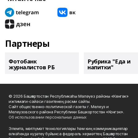
Партнеры
Фотобанк
Рубрика "Еда и
журналистов РБ
напитки"
© 2026 Башҡортостан Республикаһы Мәләүез районы «Көнгәк»
ижтимағи-сәйәси гәзитенең рәсми сайты.
Сайт общественно-политической газеты г. Мелеуз и
Мелеузовского района Республики Башкортостан «Конгэк».
Об использовании персональных данных
Элемтә, мәғлүмәт технологиялары һәм киң коммуникациялар
өлкәһендә күҙәтеү буйынса федераль хеҙмәттең Башҡортостан