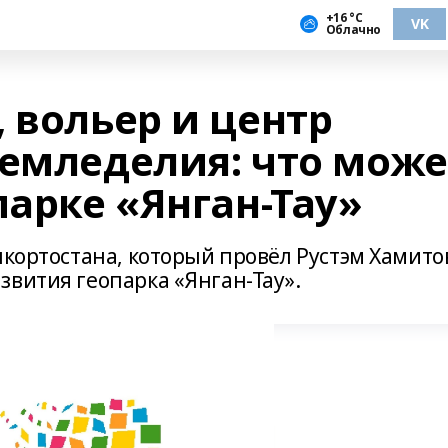
+16 °С
VK
Облачно
 вольер и центр
земледелия: что може
парке «Янган-Тау»
шкортостана, который провёл Рустэм Хамито
звития геопарка «Янган-Тау».