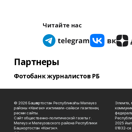
Читайте нас
Партнеры
Фотобанк журналистов РБ
© 2026 Башҡортостан Республикаһы Мәләүез
Элемтә, 
районы «Көнгәк» ижтимағи-сәйәси гәзитенең
коммуник
рәсми сайты.
федераль
Сайт общественно-политической газеты г.
Республи
Мелеуз и Мелеузовского района Республики
2025 йыл
Башкортостан «Конгэк».
01832-се 