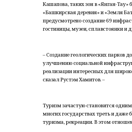
Кашапова, таких зон в «Янган-Тау» 
«Башкирская деревня» и «Земля Бат
предусмотрено создание 69 инфраст
гостиницы, музеи, сплавстоянки и д
– Создание геологических парков д
улучшению социальной инфраструк
реализации интересных для широко
сказал Рустэм Хамитов. –
Туризм зачастую становится одним 
многих государствах треть и даже 
туризма, рекреации. В этом отношен