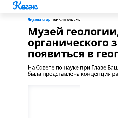
Көнгәк
Яңылыҡтар
26 ИЮЛЯ 2018, 07:12
Музей геологии,
органического 
появиться в гео
На Совете по науке при Главе Ба
была представлена концепция ра