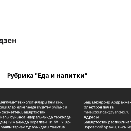
Рубрика "Еда и напитки"
мәғлүмәт технологиялары һәм киң
Баш мөхәррир Абдрахман
ациялар өлкәһендә күҙәтеү буйынса
Электрон почта
 хеҙмәттең Башҡортостан
meleuzkungak@yandex.ru
каһы буйынса идаралығында теркәлде.
Адресы
дың 19 майында бирелгән ПИ № ТУ 02-
Башҡортостан республикаһ
һанлы теркәү тураһындағы таныҡлыҡ.
Воровский урамы, 6-сы йо