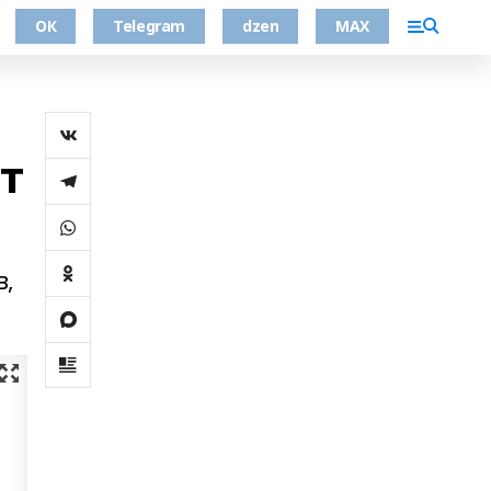
ОК
Telegram
dzen
MAX
т
в,