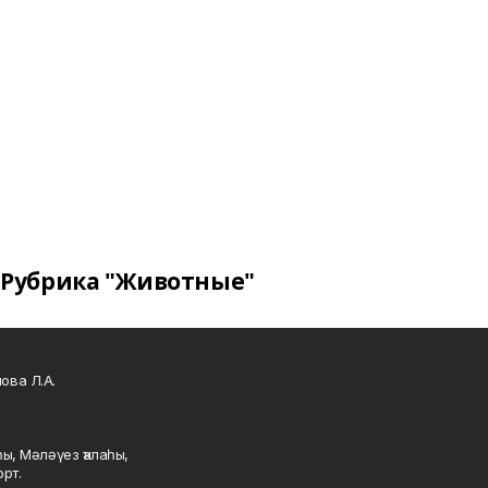
Рубрика "Животные"
ова Л.А.
ы, Мәләүез ҡалаһы,
рт.