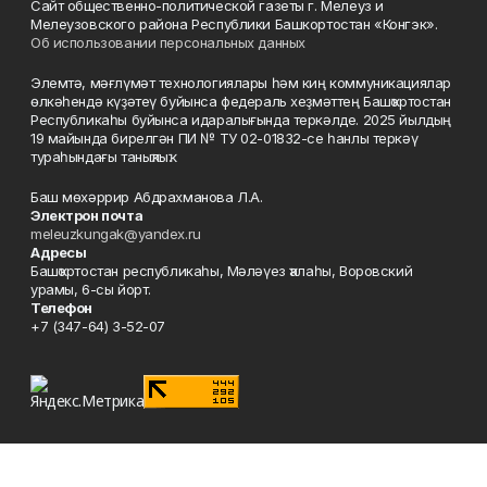
Сайт общественно-политической газеты г. Мелеуз и
Мелеузовского района Республики Башкортостан «Конгэк».
Об использовании персональных данных
Элемтә, мәғлүмәт технологиялары һәм киң коммуникациялар
өлкәһендә күҙәтеү буйынса федераль хеҙмәттең Башҡортостан
Республикаһы буйынса идаралығында теркәлде. 2025 йылдың
19 майында бирелгән ПИ № ТУ 02-01832-се һанлы теркәү
тураһындағы таныҡлыҡ.
Баш мөхәррир Абдрахманова Л.А.
Электрон почта
meleuzkungak@yandex.ru
Адресы
Башҡортостан республикаһы, Мәләүез ҡалаһы, Воровский
урамы, 6-сы йорт.
Телефон
+7 (347-64) 3-52-07