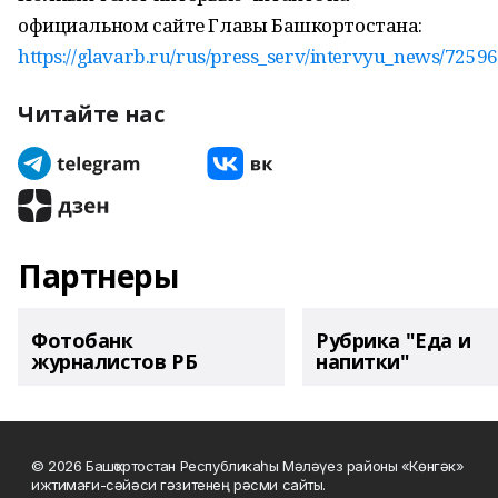
официальном сайте Главы Башкортостана:
https://glavarb.ru/rus/press_serv/intervyu_news/72596.
Читайте нас
Партнеры
Фотобанк
Рубрика "Еда и
журналистов РБ
напитки"
© 2026 Башҡортостан Республикаһы Мәләүез районы «Көнгәк»
ижтимағи-сәйәси гәзитенең рәсми сайты.