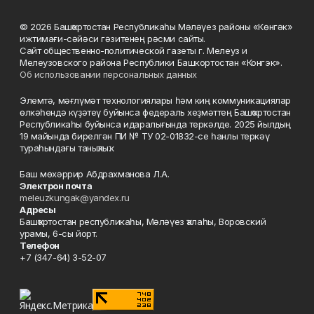
© 2026 Башҡортостан Республикаһы Мәләүез районы «Көнгәк»
ижтимағи-сәйәси гәзитенең рәсми сайты.
Сайт общественно-политической газеты г. Мелеуз и
Мелеузовского района Республики Башкортостан «Конгэк».
Об использовании персональных данных
Элемтә, мәғлүмәт технологиялары һәм киң коммуникациялар
өлкәһендә күҙәтеү буйынса федераль хеҙмәттең Башҡортостан
Республикаһы буйынса идаралығында теркәлде. 2025 йылдың
19 майында бирелгән ПИ № ТУ 02-01832-се һанлы теркәү
тураһындағы таныҡлыҡ.
Баш мөхәррир Абдрахманова Л.А.
Электрон почта
meleuzkungak@yandex.ru
Адресы
Башҡортостан республикаһы, Мәләүез ҡалаһы, Воровский
урамы, 6-сы йорт.
Телефон
+7 (347-64) 3-52-07