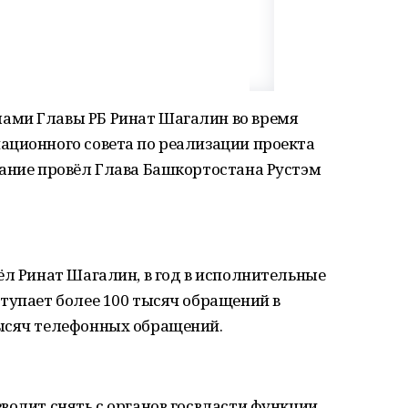
ами Главы РБ Ринат Шагалин во время
ационного совета по реализации проекта
дание провёл Глава Башкортостана Рустэм
ёл Ринат Шагалин, в год в исполнительные
тупает более 100 тысяч обращений в
ысяч телефонных обращений.
волит снять с органов госвласти функции