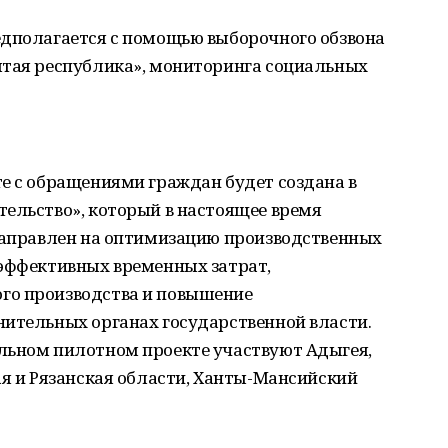
едполагается с помощью выборочного обзвона
ытая республика», мониторинга социальных
е с обращениями граждан будет создана в
тельство», который в настоящее время
 направлен на оптимизацию производственных
еэффективных временных затрат,
го производства и повышение
нительных органах государственной власти.
льном пилотном проекте участвуют Адыгея,
ая и Рязанская области, Ханты-Мансийский