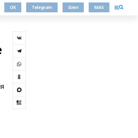
ОК
Telegram
dzen
MAX
е
ия