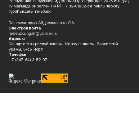
Республикаһы буйынса идаралығында теркәлде. 2025 йылдың
19 майында бирелгән ПИ № ТУ 02-01832-се һанлы теркәү
тураһындағы таныҡлыҡ.
Баш мөхәррир Абдрахманова Л.А.
Электрон почта
meleuzkungak@yandex.ru
Адресы
Башҡортостан республикаһы, Мәләүез ҡалаһы, Воровский
урамы, 6-сы йорт.
Телефон
+7 (347-64) 3-52-07