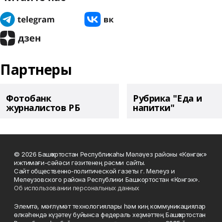
Партнеры
Фотобанк
Рубрика "Еда и
журналистов РБ
напитки"
© 2026 Башҡортостан Республикаһы Мәләүез районы «Көнгәк»
ижтимағи-сәйәси гәзитенең рәсми сайты.
Сайт общественно-политической газеты г. Мелеуз и
Мелеузовского района Республики Башкортостан «Конгэк».
Об использовании персональных данных
Элемтә, мәғлүмәт технологиялары һәм киң коммуникациялар
өлкәһендә күҙәтеү буйынса федераль хеҙмәттең Башҡортостан