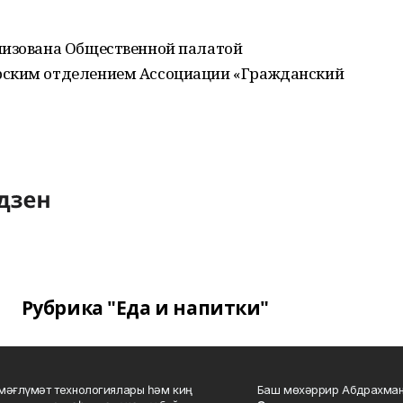
низована Общественной палатой
рским отделением Ассоциации «Гражданский
Рубрика "Еда и напитки"
мәғлүмәт технологиялары һәм киң
Баш мөхәррир Абдрахман