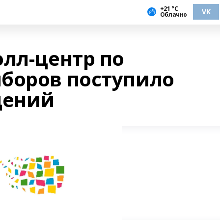
+21 °С
VK
Облачно
олл-центр по
боров поступило
щений