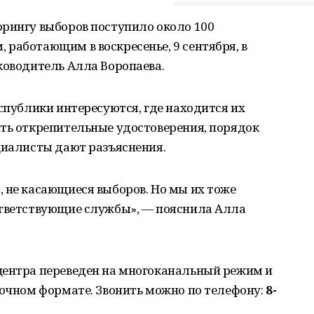
орингу выборов поступило около 100
работающим в воскресенье, 9 сентября, в
ководитель Алла Воропаева.
еспублики интересуются, где находится их
ить открепительные удостоверения, порядок
циалисты дают разъяснения.
 не касающиеся выборов. Но мы их тоже
ответствующие службы», — пояснила Алла
центра переведен на многоканальный режим и
точном формате. Звонить можно по телефону:
8-